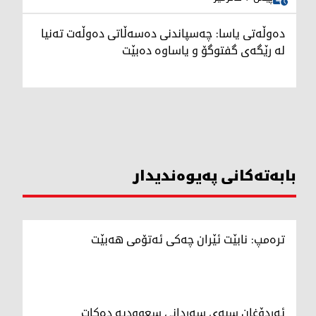
دەوڵەتی یاسا: چەسپاندنی دەسەڵاتی دەوڵەت تەنیا
لە رێگەی گفتوگۆ و یاساوە دەبێت
بابەتەکانی پەیوەندیدار
ترەمپ: نابێت ئێران چەکی ئەتۆمی هەبێت
ئەردۆغان سبەی سەردانی سعوودیە دەکات