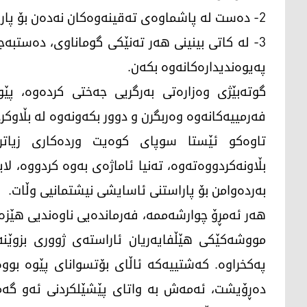
2- دەست لە پاشماوەی تەقینەوەکان نەدەن بۆ پاراستنی گیانی خۆیان.
پەیوەندیدارەکانەوە بکەن.
گوتەبێژی وەزارەتی بەرگریی جەختی کردەوە، پێوی
فەرمییەکانەوە وەربگرن و دوور بکەونەوە لە بڵاوکر
تاوەکو ئێستا سوپای کوەیت وردەکاری زیاتر
بڵاونەکردووەتەوە، تەنیا ئاماژەی بەوە کردووە، لا
بەردەوامن بۆ پاراستنی ئاسایشی نیشتمانیی وڵات.
هەر ئەمڕۆ چوارشەممە، فەرماندەیی ناوەندیی هێزە
پەکخراوە. کەشتییەکە ئاڵای بۆتسوانای پێوە بووە
دەڕۆیشت، ئەمەش بە واتای پێشێلکردنی ئەو گەمار