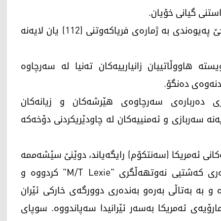
3- لە کاتی بینینی هەر تەنێکی گوماناوی، دەستبەجێ پەیوەندی بە ژمارەی فریاکەوتنی (112) یان لایەنە
ستە هاووڵاتییان زانیارییەکان تەنیا لە سەرچاوە
دنەوەی دەنگۆ.
ی دەربارەی سەرچاوەی هێرشەکان و زیانەکان
یەنە سەربازی و ئەمنییەکان لە چاودێریکردنی دۆخەکە
کانی ئەمریکا (سەنتکۆم) رایگەیاند، دوێنێ سێشەممە
مووشەکێکی هێڵفایەریان ئاراستەی ژووری بزوێنەری کەشتیی نەوتهەڵگری "M/T Lexie" کردووە و
 و بە بەتاڵی بەرەو بەندەری دوورگەی خارکی ئێران
ۆیەی ئەمریکا بەسەر ئێرانیدا سەپاندووە. سوپای