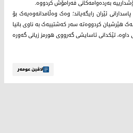
اسدارانی ئێران رایگەیاند؛ وەک وەڵامدانەوەیەک بۆ
ەک هێرشیان کردووەتە سەر کەشتییەک بە ناوی بانیا
 داوە، تێکدانی ئاسایشی گەرووی هورمز زیانی گەورە
لاڤین عومەر