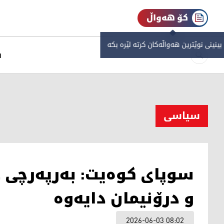
کۆ هەواڵ
 بینینی نوێترین هەواڵەکان کرتە لێرە بکە
س
سیاسی
سوپای کوەیت: بەرپەرچی
و درۆنیمان دایەوە
2026-06-03 08:02