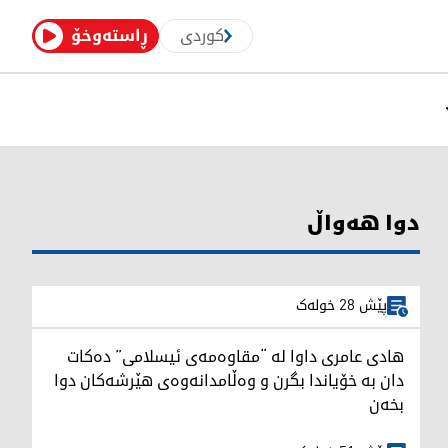
کوردی
ڕاستەوخۆ
دوا هەواڵ
پێش 28 خولەک
هادی عامری داوا لە “مقاوەمەی ئیسلامی” دەکات
دان بە خۆیاندا بگرن و وەڵامدانەوەی هێرشەکان دوا
بخەن