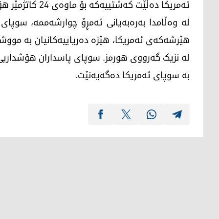
ئەمریکا دەڵێت کەشتییەکە بۆ ماوەی 24 کاتژمێر هۆشدارییە بەردەوامەکانی فەرامۆش کردووە.
لە وەڵامدا بەرەبەیانی ئەمڕۆ چوارشەممە، سوپای پ
هێرشەکەی ئەمریکا، هێزە دەریاییەکانیان بە مووش
لە نزیک گەرووی هورمز. سوپای پاسداران هۆشداریی
بە سوپای ئەمریکا دەگەیەنێت.