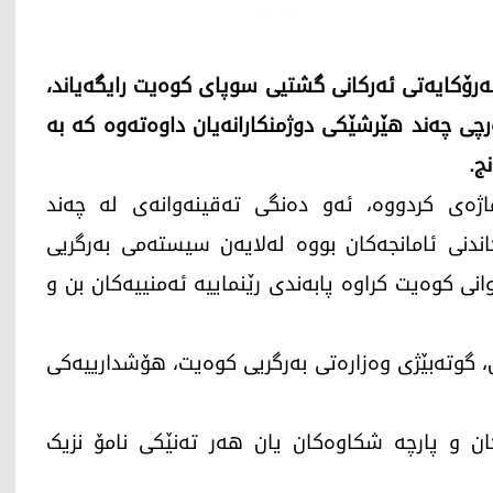
یانی ئەمڕۆ چوارشەممە، 3ـی ئایاری 2026، سەرۆکایەتی ئەرکانی گشتیی سوپای کوەیت رایگەیاند،
رچی چەند هێرشێکی دوژمنکارانەیان داوەتەوە کە بە
ج.
اژەی کردووە، ئەو دەنگی تەقینەوانەی لە چەند
ندنی ئامانجەکان بووە لەلایەن سیستەمی بەرگریی
انی کوەیت کراوە پابەندی رێنماییە ئەمنییەکان بن و
، گوتەبێژی وەزارەتی بەرگریی کوەیت، هۆشدارییەکی
 و پارچە شکاوەکان یان هەر تەنێکی نامۆ نزیک