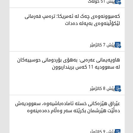
پێش 51 خولەک
کەمبوونەوەی چەک لە ئەمریکا؛ ترەمپ فەرمانی
لێکۆڵینەوەی بەپەلە دەدات
پێش 7 کاتژمێر
هاوپەیمانی عەرەبی: بەهۆی بۆردومانی حوسییەکان
لە سعوودیە 11 کەس برینداربوون
پێش 8 کاتژمێر
عێراق هێزەکانی خستە ئامادەباشیەوە، سعوودیەش
دەڵێت هێرشمان بکرێتە سەر وەڵام دەدەینەوە
پێش 9 کاتژمێر