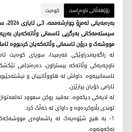
رۆژهەڵاتی ناوەڕاست
کوەیت
بەرەبە
سیستەمەکانی بەرگریی ئاسمانی وڵاتەکەیان بەرپە
مووشەک و درۆن ئاسمانی وڵاتەکەیان کردبووە ئامان
لە راگەیەندراوێکی فەرمیدا، سوپای کوەیت ئام
ناوچەیەکی وڵاتەکە بیستراون، دەرەنجامی تێکشکا
ئاسمانییەوە. داواش لە هاووڵاتییان و نیشتەجێبوو
ئارامی خۆیان بپارێزن.
لە لایەکی دیکەوە، عەقید روکن سعوود ئەلعەتوان
توندی بڵاوکردەوە و داوای لە خەڵک کرد:
1- بە هیچ شێوەیەک لە پاشماوەی مووشەکەکان
نەکەونەوە.