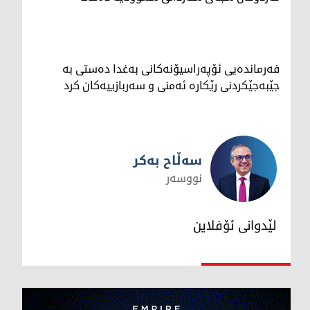
فەرماندەیی ئۆپەراسیۆنەکانی بەغدا دەستی بە
جێبەجێکردنی رێکارە ئەمنی و سەربازییەکان کرد
سەڵاح بەکر
نووسەر
سەڵاح بەکر
لێدوانی ئۆفلاین