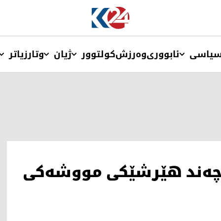
یاسی
ئابووری
وەرزش
کولتوور
ژیان
وتار
زیاتر
 چەند هێرشێکی مووشەکی