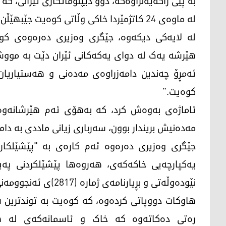
بە پێی راگەیەنراوەکە، دوو دیپلۆماتکاری ئێرانی، کە
لە ماوەی 24 کاتژمێردا خاکی وڵاتی کوەیت جێبهێڵن.
لە لایەکی دیکەوە، جێگری وەزیری دەرەوەی کوەی
هێرشە یەک لە دوای یەکەکانی ئێران دێت بە مووش
ئەمڕۆ چەندین دامەزراوەی مەدەنی و هەستیاریان ک
کوەیت."
ئاماژەی بەوەش کرد، کە بەهۆی ئەم هێرشانەوە
مەدەنیش بریندار بوون، سەرباری زیانی ماددی بە دام
جێگری وەزیری دەرەوە ئەم کارەی بە "پێشێلکا
یەکپارچەیی خاکەکەی، هەروەها پێشێلکردنی پەیم
نێودەوڵەتی و بڕیارنامەی ژمارە (2817)ی ئەنجوومەنی ئاسایشی نێودەوڵەتی" وەسف کرد.
هاوکات دووپاتی کردەوە، کە کوەیت بە توندترین 
رەتی دەکاتەوە کە خاک و ئاسمانەکەی لە هەر