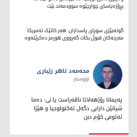
پڕۆژەیاسای چوارچێوە سوودمەند بێت
گوتەبێژی سوپای پاسداران: هەر کاتێک ئەمریکا
مەرجەکان قبوڵ بکات گەرووی هورمز دەکرێتەوە
محەمەد تاهر زێبارى
نووسەر
محەمەد تاهر زێبارى
پەیمانا رۆژهەلاتا ناڤەراست یا نى: دەما
شیانێن دارایى دگەل تەکنولوجیا و هێزا
ئەتومى کۆم دبن