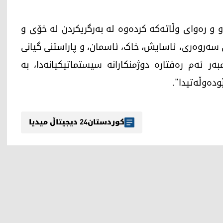
 و رەوای وڵاتەکە کردەوە لە بەرگریکردن لە خۆی و
 سەروەری، ئاسایش، خاک، ئاسمان، و پاراستنی گیانی
بەر ئەم رەفتارە دوژمنکارانە سیستماتیكیانەدا، بە
دەوڵەتیدا".
کوردستان24 دیجیتاڵ میدیا