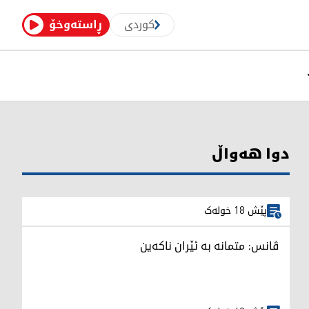
کوردی
ڕاستەوخۆ
دوا هەواڵ
پێش 18 خولەک
ڤانس: متمانە بە ئێران ناکەین