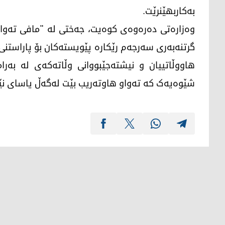
بەکاربهێنرێت.
وەزارەتی دەرەوەی کوەیت، جەختی لە "مافی تەواو
گرتنەبەری سەرجەم رێکارە پێویستەکان بۆ پاراستنی
هاووڵاتییان و نیشتەجێبووانی وڵاتەکەی لە بەرام
شێوەیەک کە تەواو هاوتەریب بێت لەگەڵ یاسای نێو