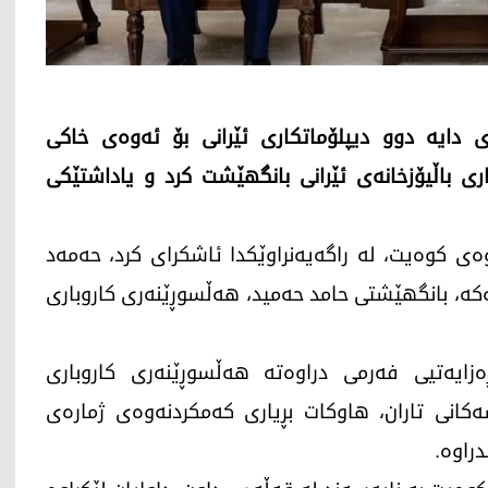
ەوەی کوەیت، مۆڵەتی 24 کاتژمێری دایە دوو دیپلۆماتکاری ئێرانی بۆ ئەوەی خاکی
ی باڵیۆزخانەی ئێرانی بانگهێشت کرد و یاداشتێکی
ی 2026، وەزارەتی دەرەوەی کوەیت، لە راگەیەنراوێکدا ئاشکرای کرد، حەمەد
ە، بانگهێشتی حامد حەمید، هەڵسوڕێنەری کاروباری
ەزایەتیی فەرمی دراوەتە هەڵسوڕێنەری کاروباری
شەکانی تاران، هاوکات بڕیاری کەمکردنەوەی ژمارەی
دراوە.