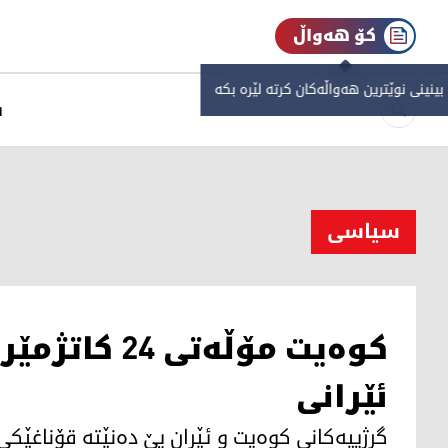
کۆ هەواڵ
 بینینی نوێترین هەواڵەکان کرتە لێرە بکە
س
سیاسی
کوەیت مۆڵەتی
ئێرانی
گرژییەکانی کوەیت و ئێران پێ دەنێتە قۆناغێکی