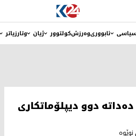
یاسی
ئابووری
وەرزش
کولتوور
ژیان
وتار
زیاتر
 24 کاتژمێر دەداتە دوو دیپلۆماتکاری
 نوێوە