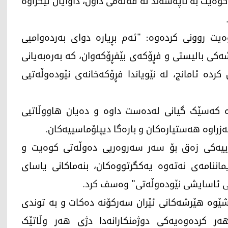
 کوەیت بە ناپەسەند لە قەڵەمی داون، داوایان لێکراوە
ت روونی کردەوە: "ئەم بڕیارە دوای بەردەوامیی
ەکی بالیستی و فڕۆکەی بێفڕۆکەوان، کە بەرەبەیانی
ردە ئامانج، لە نێویاندا فڕۆکەخانەی نێودەوڵەتیی
 کەسێک گیانی لەدەست داوە و دەیان هاووڵاتیی
ەزراوە هەستیارەکان و بارەگا دیپلۆماسییەکان.
رییەکی زەق بۆ سەر سەروەریی دەوڵەتی کوەیت و
اننامەی نەتەوە یەکگرتووەکان، بنەماکانی یاسای
شێوە هێرشەکانی ئێران سەرکۆنە دەکات و بە توندی
 کردەوەیەکی دوژمنکارانەدا دژی هەر وڵاتێک