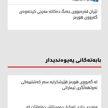
ئێران قەرەبووی جەنگ دەکاتە مەرجی کردنەوەی
گەرووی هورمز
بابەتەکانی پەیوەندیدار
لە گەرووی هورمز هێرشکرایە سەر کەشتییەکی
نەوتهەڵگری ئیماراتی
وەزیری دادی تورکیا: دەمیرتاش دەتوانێت لە