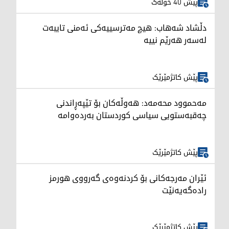
پێش 40 خولەک
دڵشاد شەهاب: هیچ مەترسییەکی ئەمنی تایبەت
لەسەر هەرێم نییە
پێش کاتژمێرێک
مەحموود محەمەد: هەوڵەکان بۆ تێپەڕاندنی
چەقبەستویی سیاسی کوردستان بەردەوامە
پێش کاتژمێرێک
ئێران مەرجەکانی بۆ کردنەوەی گەرووی هورمز
رادەگەیەنێت
پێش کاتژمێرێک