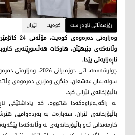
رۆژهەڵاتی ناوەڕاست
کوەیت
ئێران
وەزارەتی دەر
وڵاتەکەی جێبهێڵن، هاوکات هەڵسوڕێنەری کاروبار
ناڕەزایەتی پێدا.
چوارشەممە، 3ـی حوزەیران
سولەیمان مەشعان، جێگری وەزیری دەرەوەی وڵاتەک
باڵیۆزخانەی ئێرانی کرد.
لە راگەیەنراوەکەدا هاتووە، کە یاداشتێکی ناڕ
باڵیۆزخانەی ئێران، سەبارەت بە بەردەوامیی هێر
کارمەندانی ئەو باڵیۆزخانەیەی لە وڵاتەکەدا پێگەیەن