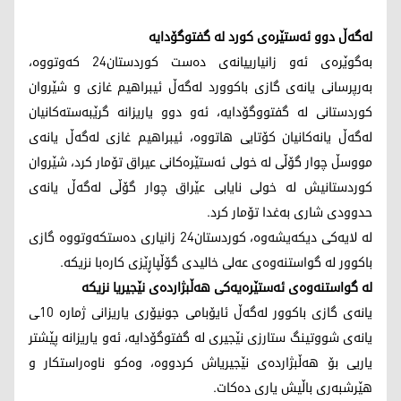
لەگەڵ دوو ئەستێرەی كورد لە گفتوگۆدایە
بەگوێرەی ئەو زانیارییانەی دەست كوردستان24 كەوتووە،
بەرپرسانی یانەی گازی باكوورد لەگەڵ ئیبراهیم غازی و شێروان
كوردستانی لە گفتووگۆدایە، ئەو دوو یاریزانە گرێبەستەكانیان
لەگەڵ یانەكانیان كۆتایی هاتووە، ئیبراهیم غازی لەگەڵ یانەی
مووسڵ چوار گۆڵی لە خولی ئەستێرەكانی عیراق تۆمار كرد، شێروان
كوردستانیش لە خولی نایابی عێراق چوار گۆڵی لەگەڵ یانەی
حدوودی شاری بەغدا تۆمار كرد.
لە لایەكی دیكەیشەوە، كوردستان24 زانیاری دەستكەوتووە گازی
باكوور لە گواستنەوەی عەلی خالیدی گۆڵپاڕێزی كارەبا نزیكە.
لە گواستنەوەی ئەستێرەیەكی هەڵبژاردەی نێجیریا نزیكە
یانەی گازی باكوور لەگەڵ ئایۆبامی جونیۆری یاریزانی ژمارە 10ـی
یانەی شووتینگ ستارزی نێجیری لە گفتوگۆدایە، ئەو یاریزانە پێشتر
یاریی بۆ هەڵبژاردەی نێجیریاش كردووە، وەكو ناوەراستكار و
هێرشبەری باڵیش یاری دەكات.