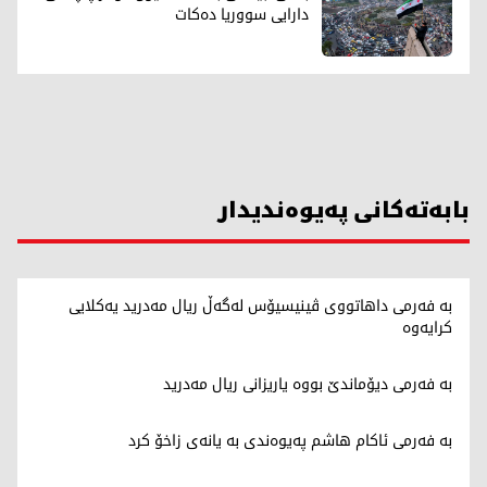
دارایی سووریا دەکات
بابەتەکانی پەیوەندیدار
بە فەرمی داهاتووی ڤینیسیۆس لەگەڵ ریال مەدرید یەکلایی
کرایەوە
بە فەرمی دیۆماندێ بووە یاریزانی ریال مەدرید
بە فەرمی ئاکام هاشم پەیوەندی بە یانەی زاخۆ کرد