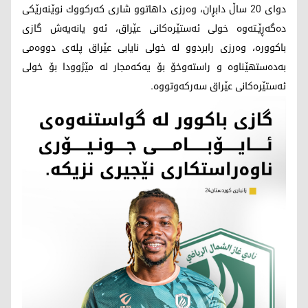
دوای 20 ساڵ دابڕان، وەرزی داهاتوو شاری كەركووك نوێنەرێكی
دەگەڕێـتەوە خولی ئەستێرەكانی عێراق، ئەو یانەیەش گازی
باكوورە، وەرزی رابردوو لە خولی نایابی عێراق پلەی دووەمی
بەدەستهێناوە و راستەوخۆ بۆ یەكەمجار لە مێژوودا بۆ خولی
ئەستێرەكانی عێراق سەركەوتووە.