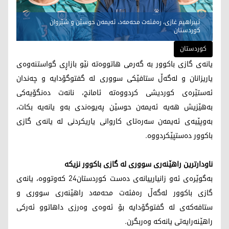
ئیبراهیم غازی، رەفئەت محەمەد، ئەیمەن حوسێن و شێروان
كوردستان
کوردستان
یانەی گازی باكوور بە گەرمی هاتووەتە نێو بازاڕی گواستنەوەی
یاریزانان و لەگەڵ ستافێكی سووری لە گفتوگۆدایە و چەندان
ئەستێرەی كوردیشی كردووەتە ئامانج، نانەت دەنگۆیەكی
بەهێزیش هەیە ئەیمەن حوسێن پەیوەندی بەو یانەیە بكات،
بەوپێیەی ئەیمەن سەرەتای كاروانی یاریكردنی لە یانەی گازی
باكوور دەستپێكردووە.
ناودارترین راهێنەری سووری لە گازی باكوور نزیكە
بەگوێرەی ئەو زانیارییانەی دەست كوردستان24 كەوتووە، یانەی
گازی باكوور لەگەڵ رەفئەت محەمەد راهێنەری سووری و
ستافەكەی لە گفتوگۆدایە بۆ ئەوەی وەرزی داهاتوو ئەركی
راهێنەرایەتی یانەكە وەربگرن.