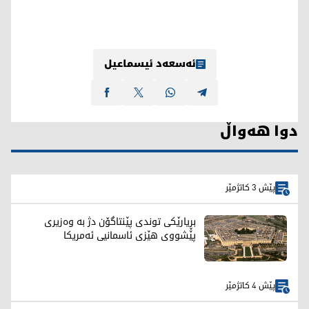
ئەسعەد ئیسماعیل
دوا هەواڵ
پێش 3 کاتژمێر
بڕیارێکی توندی پێنتاگۆن دژ بە وەزیری
پێشووی هێزی ئاسمانیی ئەمریکا
پێش 4 کاتژمێر