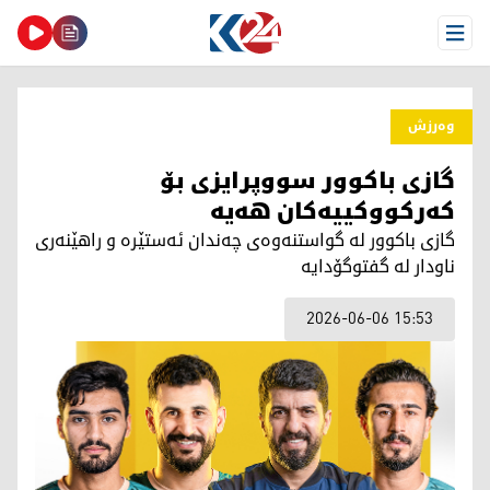
Open Menu
وەرزش
گازی باكوور سووپرایزی بۆ
كەركووكییەكان هەیە
گازی باكوور لە گواستنەوەی چەندان ئەستێرە و راهێنەری
ناودار لە گفتوگۆدایە
2026-06-06 15:53