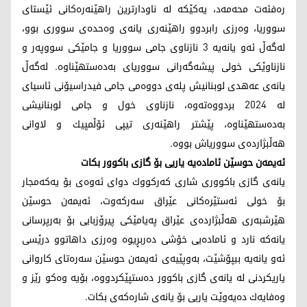
رەفئەت محەمەد، یەكێكە لە ناودارترین راهێنەرەكانی ئێستای
سووریا، وەرزی رابردوو راهێنەری یانەی وەحدەی سووری بوو،
لەگەڵ ئەو یانەیە 3 نازناوی جامی سووریا و جامێكی سووپەر و
نازناوێكی خولی پیشەگەرانی سووریای بەدەستهێناوە. لەگەڵ
یانەی عەهدی لوبنانیش پلەی دووەمی جامی فیدراسیۆنی ئاسیای
لە 2024 بردووەتەوە، نازناوی خول و جامی لوبنانیشی
بەدەستهێناوە، پێشتر راهێنەری تیپی ئۆڵمپیك و لاوانی
هەڵبژاردەی سووریاش بووە.
ئەیمەن حوسێن ئامادەیە یاریی بۆ گازی باكوور بكات
یانەی گازی باكووری شاری كەركووك دوای ئەوەی بۆ یەكەمجار
بۆ خولی ئەستێرەكانی عێراق سەركەوت، ئەیمەن حوسێن
هێرشبەری هەڵبژاردەی عێراق پەیامێكی پیرۆزبایی بۆ بەرپرسانی
یانەكە نارد و ئامادەیی خۆشی دەربڕیوە وەرزی داهاتوو درێسی
ئەو یانەیە ببپۆشێت، بەوپێیەی ئەیمەن حوسێن سەرەتای كاروانی
یاریكردنی لە یانەی گازی باكوور دەستپێكردووە، بۆیە وەكو رێز و
وەفایەك دەیەوێت یاریی بۆ یانەی شارەكەی بكات.