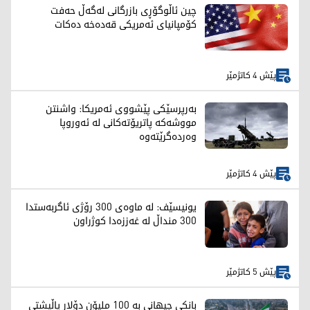
چین ئاڵوگۆڕی بازرگانی لەگەڵ حەفت
کۆمپانیای ئەمریکی قەدەخە دەکات
پێش 4 کاتژمێر
بەرپرسێکی پێشووی ئەمریکا: واشنتن
مووشەکە پاتریۆتەکانی لە ئەوروپا
وەردەگرێتەوە
پێش 4 کاتژمێر
یونیسێف: لە ماوەی 300 رۆژی ئاگربەستدا
300 منداڵ لە غەززەدا کوژراون
پێش 5 کاتژمێر
بانکی جیهانی بە 100 ملیۆن دۆلار پاڵپشتی