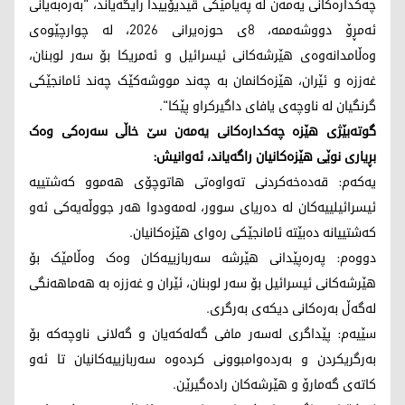
چەکدارەکانی یەمەن لە پەیامێکی ڤیدیۆییدا رایگەیاند، "بەرەبەیانی
ئەمڕۆ دووشەممە، 8ی حوزەیرانی 2026، لە چوارچێوەی
وەڵامدانەوەی هێرشەکانی ئیسرائیل و ئەمریکا بۆ سەر لوبنان،
غەززە و ئێران، هێزەکانمان بە چەند مووشەکێک چەند ئامانجێکی
گرنگیان لە ناوچەی یافای داگیرکراو پێکا".
گوتەبێژی هێزە چەکدارەکانی یەمەن سێ خاڵی سەرەکی وەک
بڕیاری نوێی هێزەکانیان راگەیاند، ئەوانیش:
یەکەم: قەدەخەکردنی تەواوەتی هاتوچۆی هەموو کەشتییە
ئیسرائیلییەکان لە دەریای سوور، لەمەودوا هەر جووڵەیەکی ئەو
کەشتییانە دەبێتە ئامانجێکی رەوای هێزەکانیان.
دووەم: پەرەپێدانی هێرشە سەربازییەکان وەک وەڵامێک بۆ
هێرشەکانی ئیسرائیل بۆ سەر لوبنان، ئێران و غەززە بە هەماهەنگی
لەگەڵ بەرەکانی دیکەی بەرگری.
سێیەم: پێداگری لەسەر مافی گەلەکەیان و گەلانی ناوچەکە بۆ
بەرگریکردن و بەردەوامبوونی کردەوە سەربازییەکانیان تا ئەو
کاتەی گەمارۆ و هێرشەکان رادەگیرێن.