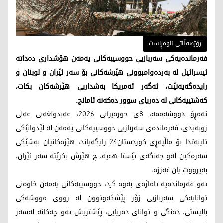
رۆژهەڵاتی ناوەڕاست
فەرماندەیەکی سەربازیی حووسییەکانی یەمەن هۆشداری دەداتە
ئیسرائیل لە بەردەوامبوونی هێرشەکانی بۆ سەر ئێران و لوبنان و
رایدەگەیەنێت، ئەگەر ئەمریکا بەشداریی هێرشەکان بکات،
کەشتییەکانی لە دەریای سوور دەکەنە ئامانج.
ئەمڕۆ دووشەممە، 8ی حوزەیرانی 2026، عەبدولغەنی عەلی
زوبەیدی، فەرماندەی سەربازیی حووسییەکانی یەمەن لە لێدوانێکی
تایبەتدا بۆ ماڵپەڕی کوردستان24 رایگەیاند، هێزەکانیان بەشێکی
سەرەکین لەو جەنگەی ئێستا هەیە، چ هێرش بکرێتە سەر ئێران،
بەیرووت یان غەززە.
ئەو فەرماندەیە ئاماژەی بەوە کرد، حووسییەکانی یەمەن خاوەنی
توانایەکی سەربازیی زۆر پێشکەوتوون لە رووی مووشەکی
بالیستی، دەنگی و توانای دەریایی، پێشتریش ئەو چەکانە لەسەر