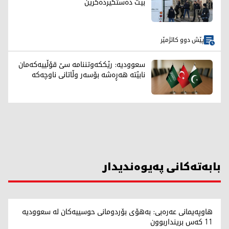
بێت دەستگیردەکرێن
پێش دوو کاتژمێر
سعوودیە: رێککەوتننامە سێ قۆڵییەکەمان
نابێتە هەڕەشە بۆسەر وڵاتانی ناوچەکە
بابەتەکانی پەیوەندیدار
هاوپەیمانی عەرەبی: بەهۆی بۆردومانی حوسییەکان لە سعوودیە
11 کەس برینداربوون