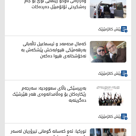
وەزارەتی ناوخۆ رێنمایی نوێ بۆ جام
رەشکردنی ئۆتۆمبێل دەردەکات
پێش کاتژمێرێک
کەمال محەمەد و ئیسماعیل تاڵەبانی
بەرهەمێکی هیوابەخش پێشکەش بە
نەخۆشخانەی هیوا دەکەن
پێش کاتژمێرێک
بەرپرسێکی باڵای سعوودیە: سەرجەم
رێکارەکان بۆ وەڵامدانەوەی هەر هێرشێک
دەگرینەبە
پێش کاتژمێرێک
تورکیا: ئەو کەسانە گومانی تیرۆریان لەسەر