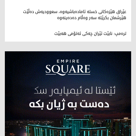
عێراق هێزەکانی خستە ئامادەباشیەوە، سعوودیەش دەڵێت
هێرشمان بکرێتە سەر وەڵام دەدەینەوە
ترەمپ: نابێت ئێران چەکی ئەتۆمی هەبێت