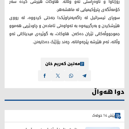
رۆژئاوا و ناوەڕاستی ئەو وڵاتە. هاوکات هێرشی کردە سەر
کۆمەڵگەی پترۆکیمیایی لە ماهشەهر.
سوپای ئیسرائیل لە راگەیەنراوێکدا جەختی کردووە، لە رووی
هێرشکردن و بەرگرییەوە بە تەواوەتی ئامادەن و چاودێریی هەموو
جموجووڵەکانی ئێران دەکەن. هاوکات، بە گوێرەی میدیاکانی ئەو
وڵاتە، ئەم هێرشە پێچەوانانە، چەند رۆژێک دەخایەنن.
مەتین کەریم خان
دوا هەواڵ
پێش 14 خولەک