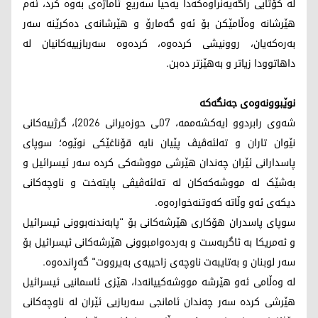
لە کۆتایی راگەیەنراوەکەدا یەحیا سەریع ئاماژەی بەوە کرد، ئەم
هێرشانە وەڵامێکن بۆ ئەو گەمارۆ و هێرشانەی دەکرێنە سەر
بەرەکەیان، روونیشی کردەوە، کردەوە سەربازییەکانیان لە
داهاتوودا زیاتر و بەهێزتر دەبن.
نوێبوونەوەی جەنگەکە
شەوی رابردوو (یەکشەممە، 07ـی حوزەیرانی 2026)، گرژییەکانی
نێوان تاران و تەلئەڤیڤ پێیان نایە قۆناغێکی نوێوە؛ سوپای
پاسدارانی ئێران چەندان هێرشی مووشەکی کردە سەر ئیسرائیل و
بەشێک لە مووشەکەکان لە تەلئەڤیڤی پایتەخت و ناوچەکانی
دیکەی ئەو وڵاتە کەوتنەخوارەوە.
سوپای پاسدران هۆکاری هێرشەکانی بۆ "پابەندنەبوونی ئیسرائیل
و ئەمریکا بە ئاگربەست و بەردەوامبوونی هێرشەکانی ئیسرائیل بۆ
سەر لوبنان و بەتایبەت ناوچەی زاحییەی بەیرووت" گەڕاندەوە.
لە وەڵامی ئەو هێرشە مووشەکییانەدا، هێزی ئاسمانیی ئیسرائیل
هێرشی کردە سەر چەندان ئامانجی سەربازیی ئێران لە ناوچەکانی