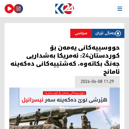
Open Menu
جەنگی ئێران
سیاسی
حووسییەکانی یەمەن بۆ
کوردستان24: ئەمریکا بەشداریی
جەنگ بکاتەوە، کەشتییەکانی دەکەینە
ئامانج
2026-06-08 11:29