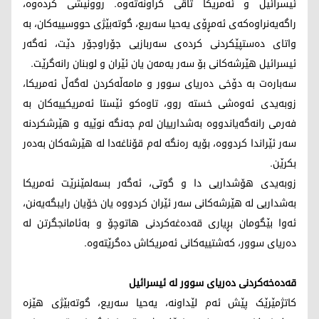
ئیسرائیل و ئەمریکا تاقی کراونەتەوە. روونیشی کردەوە،
راگەیەنراوەکەی ئەمڕۆی یەحیا سەریع، گوتەبێژی حووسییەکان، بە
واتای دەستپێکردنی کردەی سەربازیی جۆراوجۆر دێت، ئەگەر
ئیسرائیل هێرشەکانی بۆ سەر یەمەن یان ئێران و لوبنان رانەگرێت.
سەبارەت بە دۆخی دەریای سوور و مامەڵەکردن لەگەڵ ئەمریکا،
زوبەیدی ئەوەشی خستە روو، تاوەکو ئێستا ئەمریکییەکان بە
فەرمی رانەگەیاندووە بەشدارییان لەم جەنگە نوێیە و هێرشکردنە
سەر ئێراندا کردووە، بۆیە رەنگە لەم قۆناغەدا لە هێرشەکان بەدەر
بکرێن.
زوبەیدی هۆشداریی دا و گوتی، ئەگەر بسەلمێنرێت ئەمریکا
بەشداریی لە هێرشەکانی سەر ئێران کردووە یان خۆیان رایبگەیەنن،
ئەوا بێگومان بڕیاری قەدەغەکردنی هاتوچۆ و بەئامانجگرتن لە
دەریای سوور، کەشتییەکانی ئەمریکاش دەگرێتەوە.
قەدەخەکردنی دەریای سوور لە ئیسرائیل
کاتژمێرێک پێش ئەم لێداونە، یەحیا سەریع، گوتەبێژی هێزە