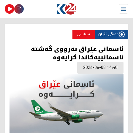
Open Menu
جەنگی ئێران
سیاسی
ئاسمانی عێراق بەرووی گەشتە
ئاسمانییەکاندا کرایەوە
2026-06-08 14:40