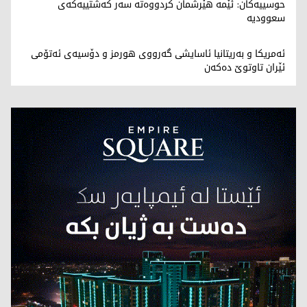
حوسییەکان: ئێمە هێرشمان کردووەتە سەر کەشتییەکەی
سعوودیە
ئەمریکا و بەریتانیا ئاسایشی گەرووی هورمز و دۆسیەی ئەتۆمی
ئێران تاوتوێ دەکەن