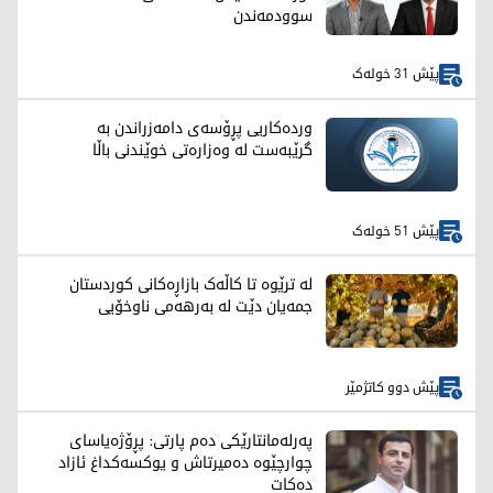
سوودمەندن
پێش 31 خولەک
وردەکاریی پڕۆسەی دامەزراندن بە
گرێبەست لە وەزارەتی خوێندنی باڵا
پێش 51 خولەک
لە ترێوە تا کاڵەک بازاڕەکانی کوردستان
جمەیان دێت لە بەرهەمی ناوخۆیی
پێش دوو کاتژمێر
پەرلەمانتارێکی دەم پارتی: پڕۆژەیاسای
چوارچێوە دەمیرتاش و یوکسەکداغ ئازاد
دەکات