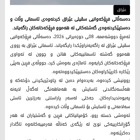
عێراق
دەسەڵاتی فڕۆکەوانیی سڤیلی عێراق کردنەوەی ئاسمانی وڵات و
دەستپێکردنەوەی گەشتەکانی لە هەموو فڕۆکەخانەکان راگەیاند.
ئەمڕۆ دووشەممە، 08ـی حوزەیرانی 2026، دەسەڵاتی فڕۆکەوانیی
سڤیلی عێراق لە راگەیەنراوێکدا رایگەیاند، ئاسمانی عێراق بە رووی
هەموو گەشتە ئاسمانییەکانی هاتن و چوون لە تەواوی
فڕۆکەخانەکان کرایەوە. ئاماژەی بەوەش کرد، جووڵەی فڕین بەپێی
رێکارە کارپێکراوەکان دەستیپێکردووەتەوە.
روونیشی کردەوە، بەردەوام دەبن لە چاودێریکردنی دۆخەکە و
هەڵسەنگاندنی ئاسایش بە هەماهەنگی لەگەڵ لایەنە
پەیوەندیدارەکان. جەختی لەسەر پاراستنی بەرزترین ئاستی
سەلامەتی و ئاسایش بۆ ئاسمانی وڵات کردەوە.
ئەوەشی خستە روو، کۆمپانیاکانی فڕین و گەشتیاران لە هەر
گۆڕانکارییەکی نوێ لە رێگەی کەناڵە فەرمییەکانەوە ئاگادار
دەکرێنەوە.