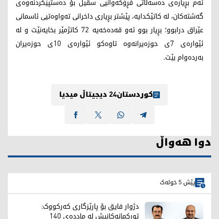
ئەم بڕیارەی دەسەڵاتی فڕۆکەوانیی سڤیل بۆ دەستپێکردنەوەی
گەشتەکان، لە کاتێکدایە، پێشتر بڕیاری داخرانی تەواوەتیی ئاسمانی
عێراق درابوو؛ بڕیار بوو ئەو قەدەخەیە 72 کاتژمێر بخایەنێت و لە
ئێوارەی 7ی حوزەیرانەوە تاوەکو ئێوارەی 10ی حوزەیران
بەردەوام بێت.
کوردستان24 دیجیتاڵ میدیا
دوا هەواڵ
پێش 5 خولەک
دژوار فایق بۆ پارێزگاری کەرکووک:
تورکمانەکانیش لە ماددەی 140