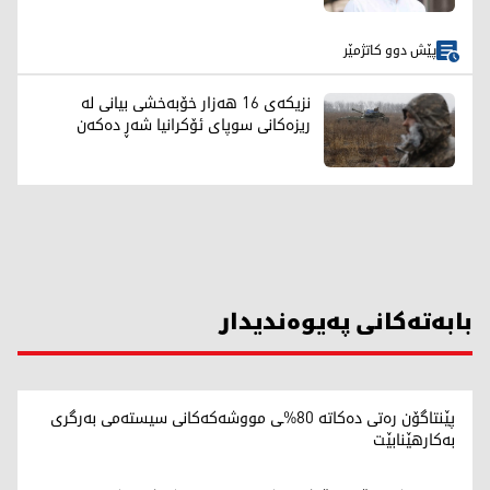
پێش دوو کاتژمێر
نزیکەی 16 هەزار خۆبەخشی بیانی لە
ریزەکانی سوپای ئۆکرانیا شەڕ دەکەن
بابەتەکانی پەیوەندیدار
پێنتاگۆن رەتی دەکاتە 80%ـی مووشەکەکانی سیستەمی بەرگری
بەکارهێنابێت