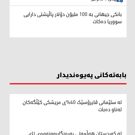
بانکی جیهانی بە 100 ملیۆن دۆلار پاڵپشتی دارایی
سووریا دەکات
بابەتەکانی پەیوەندیدار
لە سلێمانی ڤایرۆسێک 40%ی مریشکی کێڵگەکان
لەناو دەبات
لە کوردستان هەڵمەتی بەرەنگاربوونەوەی تای