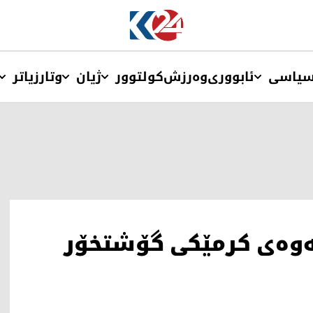
یاسی
ئابووری
وەرزش
کولتوور
ژیان
وتار
زیاتر
نەوەی کرمێکی گۆشتخۆر