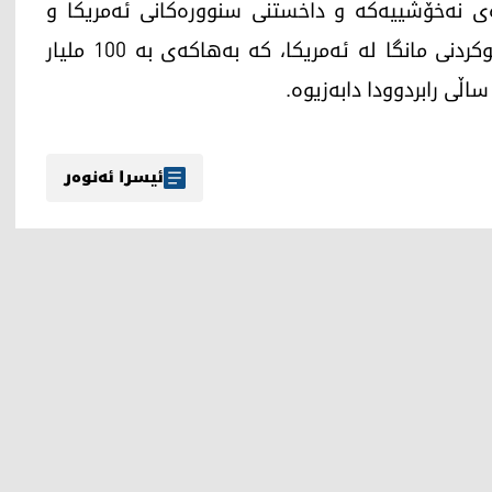
ەی نەخۆشییەکە و داخستنی سنوورەکانی ئەمریکا و
مەکسیکۆ بە رووی هاوردەی ئاژەڵدا، کەرتی بەخێوکردنی مانگا لە ئەمریکا، کە بەهاکەی بە 100 ملیار
ئیسرا ئەنوەر