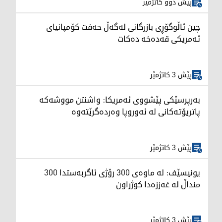
پێش دوو کاتژمێر
چین ئاڵوگۆڕی بازرگانی لەگەڵ حەفت کۆمپانیای
ئەمریکی قەدەخە دەکات
پێش 3 کاتژمێر
بەرپرسێکی پێشووی ئەمریکا: واشنتن مووشەکە
پاتریۆتەکانی لە ئەوروپا وەردەگرێتەوە
پێش 3 کاتژمێر
یونیسێف: لە ماوەی 300 رۆژی ئاگربەستدا 300
منداڵ لە غەززەدا کوژراون
پێش 3 کاتژمێر