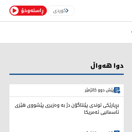
کوردی
ڕاستەوخۆ
دوا هەواڵ
پێش دوو کاتژمێر
بڕیارێکی توندی پێنتاگۆن دژ بە وەزیری پێشووی هێزی
ئاسمانیی ئەمریکا