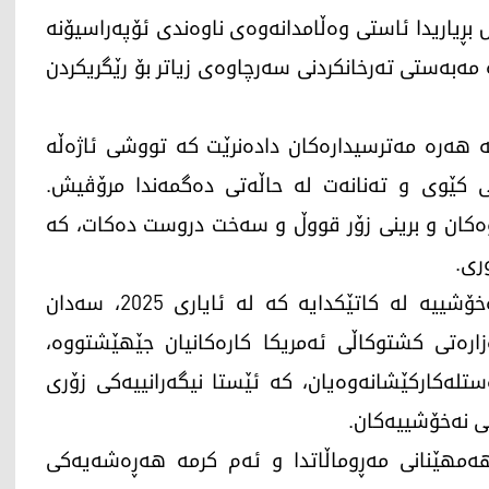
 بڕیاریدا ئاستی وەڵامدانەوەی ناوەندی ئۆپەراسیۆنە
 مەبەستی تەرخانکردنی سەرچاوەی زیاتر بۆ رێگریکردن
بە یەکێک لە ئافاتە هەرە مەترسیدارەکان دادەنرێت کە تووشی ئاژەڵە
ڵی کێوی و تەنانەت لە حاڵەتی دەگمەندا مرۆڤیش.
ە زیندووەکان و برینی زۆر قووڵ و سەخت دروست دەکات، کە
ری.
بەگوێرەی ئاژانسی رۆیتەرز، بڵاوبوونەوەی ئەم نەخۆشییە لە کاتێکدایە کە لە ئایاری 2025، سەدان
ارەتی کشتوکاڵی ئەمریکا کارەکانیان جێهێشتووە،
لەکارکێشانەوەیان، کە ئێستا نیگەرانییەکی زۆری
نی نەخۆشییەکان.
هەمهێنانی مەڕوماڵاتدا و ئەم کرمە هەڕەشەیەکی