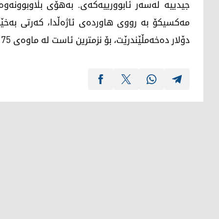
جیدییە لەسەر ئابوورییەکەی. بەهۆی بڵاوبوونەو
دۆلار دەخەمڵێندرێت، بۆ نزمترین ئاست لە ماوەی 75 ساڵی رابردوودا دابەزیوە.