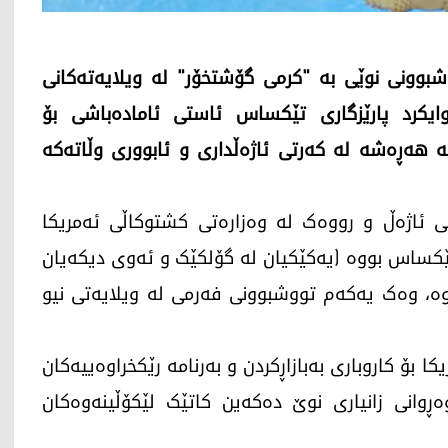
بوونی نوێی بە "کرمی گۆشتخۆر" لە ویلایەتەکانی
کرد پارێزگاری تێکساس ئاستی ئامادەباشی بۆ
ە هەڕەشە لە کەرتی ئاژەڵداری و ئابووری وڵاتەکە
ئاژەڵ و رووەک لە وەزارەتی کشتوکاڵی ئەمریکا
تێکساس بووە (یەکێکیان لە گۆلکێک و ئەوی دیکەیان
وە، وەک یەکەم تووشبوونی فەرمی لە ویلایەتی نیو
 بۆ کاروباری بەبازاڕکردن و بەرنامە رێکخراوەییەکان
وەڕوانی زانیاری نوێ دەکەین کاتێک لێکۆڵینەوەکان