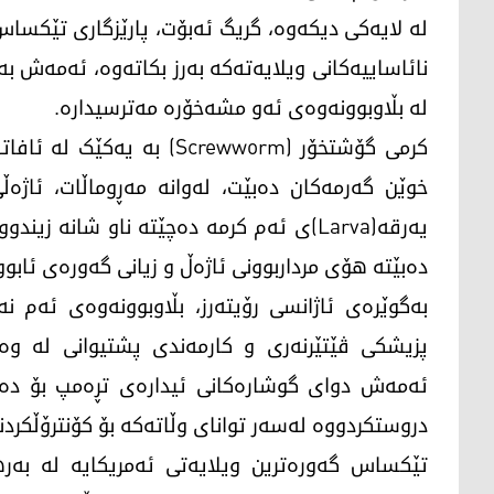
لە لایەکی دیکەوە، گریگ ئەبۆت، پارێزگاری تێکساس
نائاساییەکانی ویلایەتەکە بەرز بکاتەوە، ئەمەش بە
لە بڵاوبوونەوەی ئەو مشەخۆرە مەترسیدارە.
کرمی گۆشتخۆر (Screwworm) 
خوێن گەرمەکان دەبێت، لەوانە مەڕوماڵات، ئاژە
یەرقە(Larva)ی ئەم کرمە دەچێتە ناو شان
دەبێتە هۆی مرداربوونی ئاژەڵ و زیانی گەورەی ئابوو
پزیشکی ڤێتێرنەری و کارمەندی پشتیوانی لە وەز
ئەمەش دوای گوشارەکانی ئیدارەی تڕەمپ بۆ دەست
دروستکردووە لەسەر توانای وڵاتەکە بۆ کۆنترۆڵکرد
تێکساس گەورەترین ویلایەتی ئەمریکایە لە بەر