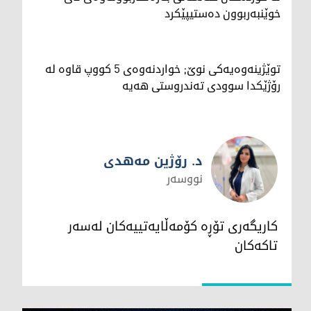
خوێنبەربوون دەستیپێکرد
توێژینەوەیەکی نوێ; خواردنەوەی 5 کووپ قاوە لە
رۆژێکدا سوودی تەندروستی هەیە
د. رۆژین مەهدی
نووسەر
د. رۆژین مەهدی
کاریگەری تۆڕە کۆمەڵایەتییەکان لەسەر
تاکەکان