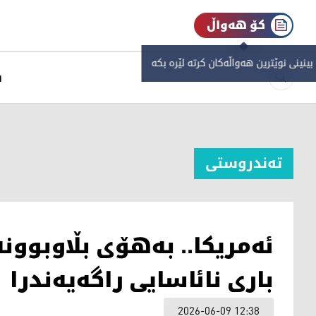
کۆ هەواڵ
 بینینی نوێترین هەواڵەکان کرتە لێرە بکە
س
تەندروستی
ئەمریکا.. بەهۆی بڵاوبوو
باری نائاسایی راگەیەندرا
2026-06-09 12:38