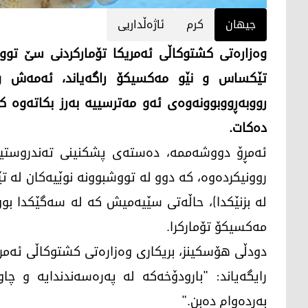
جیهان
کرم
ئاژەڵداریی
وەزارەتی کشتوکاڵی ئەمریکا تۆمارکردنی سێ تووش
تێکساس و نێو مەکسیکۆ راگەیاند، ئەمەش وای
رووبەڕووبوونەوەی ئەو مەترسییە بەرز بکاتەوە ک
دەکات.
ئەمڕۆ دووشەممە، دەستەی پشکنینی تەندروستیی 
روونیکردەوە، کە دوو لە تووشبوونە نوێیەکان لە 
لە بزنێکدا)، حاڵەتی سێیەمیش کە لە سەگێکدا بو
مەکسیکۆ تۆمارکرا.
دودڵی هۆسکینز، بریکاری وەزارەتی کشتوکاڵی ئەمریکا
رایگەیاند: "بارودۆخەکە لە پەرەسەندندایە و چا
بەردەوام دەبن."