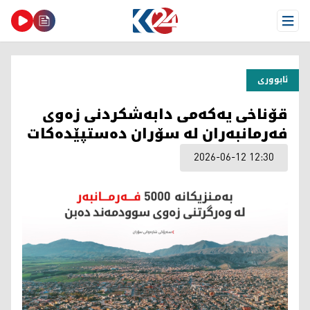
Open Menu
ئابووری
قۆناخی یەکەمی دابەشکردنی زەوی
فەرمانبەران لە سۆران دەستپێدەکات
2026-06-12 12:30