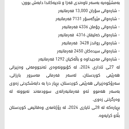
بەمشێوەیە بەسەر ناوەندی قەزا و ناحیەکاندا دابەش بوون:
- شارەوانی سۆران 13,000 فەرمانبەر
- شارەوانی مێرگەسۆر 7131 فەرمانبەر
- شارەوانی چۆمان 4336 فەرمانبەر
- شارەوانی خەلیفان 4316 فەرمانبەر
- شارەوانی رواندز 3428 فەرمانبەر
- شارەوانی سیدەکان 2450 فەرمانبەر
- شارەوانی مەجیداوە و باڵەکیان 1292 فەرمانبەر
لە 27ـی ئاداری 2024، لە کۆبوونەوەی ئەنجوومەنی وەزیرانی
هەرێمی کوردستان، لەسەر فەرمانی مەسرور بارزانی،
سەرۆکوەزیرانی هەرێمی کوردستان، بڕیار درا بە دابەشکردنی زەوی
بەسەر هەموو ئەو فەرمانبەرانەی سوودمەند نەبوونە لە
وەرگرتنی زەوی.
بڕیارەکە لە 28ـی ئایاری 2024، لە رۆژنامەی وەقائیعی کوردستان
بڵاو کرایەوە.