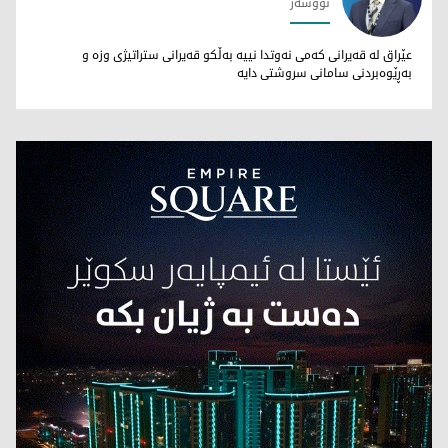
نووسەر
جەگەر عەزیز هەرکی
عێراق لە قەیرانی کەمی نەوتدا نییە بەڵکو قەیرانی ستراتیژی وزە و
بەڕێوەبردنی سامانی سروشتی دایە