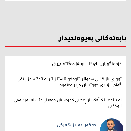
بابەتەکانی پەیوەندیدار
خزمەتگوزاریی (Apple Pay) دەگاتە عێراق
ژووری بازرگانیی هەولێر: تاوەکو ئێستا زیاتر لە 250 هەزار تۆن
گەنمی زیادی جووتیاران کڕدراوەتەوە
لە ترێوە تا کاڵەک بازاڕەکانی کوردستان جمەیان دێت لە بەرهەمی
ناوخۆیی
جەگەر عەزیز هەرکی