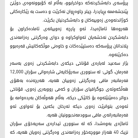
پرۆسەی دابەشکردنەکە دواخرابوو، بەڵام لە کۆبوونەوەی دوێنێ
پێنجشەممە بڕیاردرا، چیتر چاوەڕوان نەکرێت و دەست بە رێکارەکانی
کوژاندنەوەی زەوییەکان و دابەشکردنیان بکرێت.
هەروەها ئاماژەیدا، ئەو پارچە زەوییانەی ئامادەکراون بۆ
دابەشکردن نەخشەیان تەواوکراوە و دوای وەرگرتنی رەزامەندی
پلاندانان پرۆسەکە دەستپێدەکات و خاوەنی موڵکەکانیش قەرەبوو
دەکرێنەوە.
بژار سەعید لەبارەی قۆناخی دیکەی دابەشکردنی زەوی بەسەر
فەرمان، گوتی: لە سنووری سەرۆکایەتی شارەوانی سۆران 12,000
فەرمانبەر مافی وەرگرتنی زەوییان هەیە، هەرچەندە بەهۆی
هەڵکەوتەی جوگرافیای سۆران و کەمی رووبەری زەوی، قۆناخی
دواتر دەمێنێتەوە بۆ کاتێکی دیکە، بەڵام هەوڵەکان بەردەوامە بۆ
ئەوەی بتوانرێت زەوی دیکە تەرخان بکەین بۆ تەواوی ئەو
فەرمانبەرانەی مافی سوودمەندبوونیان هەیە.
ئاماژەی بەوەشدا، کە لە سنووری ئیدارەی سەربەخۆی سۆران
نزیک 40 هەزار مووچەخۆر رەزامەندی وەرگرتنی زەویان هەیە، کە