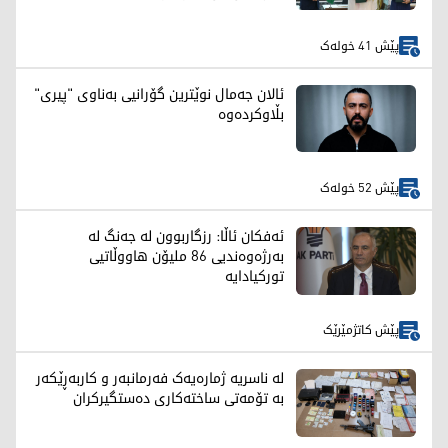
پێش 41 خولەک
ئالان جەمال نوێترین گۆرانیی بەناوی "پیری"
بڵاوکردەوە
پێش 52 خولەک
ئەفکان ئاڵا: رزگاربوون لە جەنگ لە
بەرژەوەندیی 86 ملیۆن هاووڵاتیی
تورکیادایە
پێش کاتژمێرێک
لە ناسریە ژمارەیەک فەرمانبەر و کاربەڕێکەر
بە تۆمەتی ساختەکاری دەستگیرکران