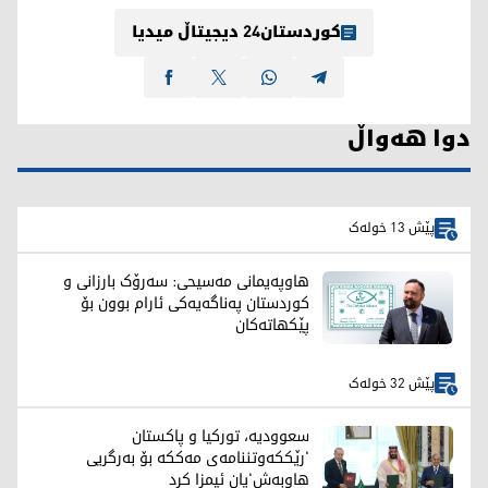
کوردستان24 دیجیتاڵ میدیا
دوا هەواڵ
پێش 13 خولەک
هاوپەیمانی مەسیحی: سەرۆک بارزانی و
کوردستان په‌ناگه‌یه‌كی ئارام بوون بۆ
پێکهاتەکان
پێش 32 خولەک
سعوودیە، تورکیا و پاکستان
'رێککەوتننامەی مەککە بۆ بەرگریی
هاوبەش'یان ئیمزا کرد