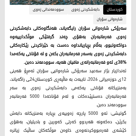
کوردستان
دابەشکردنی زەوی
سوودمەندانی زەوی
شارەوانی سۆران
سەرۆکی شارەوانی سۆران رایگەیاند، هەنگاوەکانی دابەشکردنی
زەوی فەرمانبەران بەهۆی چەند گرفتێکی موڵکدارییەوە
دواکەوتبوو، بەڵام بڕیاریانداوە دەست بە خێراکردنی رێکارەکانی
دابەشکردنی زەوی بەسەر فەرمانبەران بکەن و لە قۆناخی یەکەمدا
%38ی ئەو فەرمانبەرانەی مافیان هەیە، سوودمەند دەبن.
ئەندازیار بژار سەعید سەرۆکی شارەوانیی سۆران ئەمڕۆ هەینی
12ی حوزەیرانی 2026، تایبەت بە ماڵپەڕی کوردستان24ـی راگەیاند،
بەمنزیکانە قۆناخی یەکەمی دابەشکردنی زەوی بە سەر
فەرمانبەران دەستپێدەکات و لەم قۆناخەدا 5000 فەرمانبەر
سوودمەند دەبن.
گوتیشی: ئەو 5000 پارچە زەوییەی بڕیارە بەمنزیکانە دابەش
بکرێن، دەکەونە هەردوو کەرتی کەورین و بادیلیان، بەهۆی
کێشەی قەرەبووکردنەوەی خاوەن موڵکەکان ساڵیک زیاترە