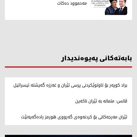
مەحموود دەکات
بابەتەکانی پەیوەندیدار
براد کوپەر بۆ تاوتوێکردنی پرسی ئێران و غەززە گەیشتە ئیسرائیل
ڤانس: متمانە بە ئێران ناکەین
ئێران مەرجەکانی بۆ کردنەوەی گەرووی هورمز رادەگەیەنێت