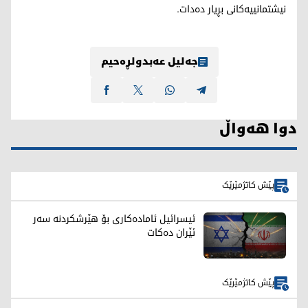
نیشتمانییەکانی بڕیار دەدات.
جەلیل عەبدولڕەحیم
دوا هەواڵ
پێش کاتژمێرێک
ئیسرائیل ئامادەکاری بۆ هێرشکردنە سەر
ئێران دەکات
پێش کاتژمێرێک