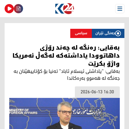
Open Menu
جەنگی ئێران
سیاسی
بەقایی: رەنگە لە چەند رۆژی
داهاتوودا یاداشتەکە لەگەڵ ئەمریکا
واژۆ بکرێت
بەقایی: "یاداشتی ئیسلام ئاباد" تەنیا بۆ کۆتاییهێنان بە
جەنگە لە هەموو بەرەکاندا
2026-06-13 16:30