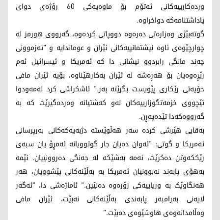
وردەکارییەکانی ئەتۆم بۆ ماوەیەکی 60 رۆژەی دوای
یاداشتنامەکە دواخراوە.
گوتەبێژی وەزارەتی دەرەوە دووپاتی کردەوە، گەرووی هورمز لە
چوارچێوەی ئاوە نیشتمانییەکانی ئێران و عوماندایە و "ئەزموونی
چەند مانگی رابردوو نیشانی دا کە ئەمریکا و ئیسرائیل ئەم
رێڕەوەیان بۆ هەڕەشە لە ئێران بەکارهێناوە، بۆیە ئێران مافی
خۆیەتی رێکاری پێویست بگرێتە بەر." ئاشکراشی کرد لەمەودوا
تێچووی خزمەتگوزارییەکان لەو کەشتیانە وەردەگیرێت کە بە
گەرووەکەدا تێدەپەڕن.
بەقایی هێرشی کردە سەر هەڵوێستە دژبەیەکەکانی بەرپرسانی
ئەمریکا و گوتی: "ئەوان دەیان جار گوتوویانە ئەمڕۆ یان سبەی
رێککەوتن دەکرێت، ئەمە بەشێکە لە جەنگی دەروونییان. ئێمە
بەهۆی پابەند نەبوونیان ئەمریکا بە بەڵێنەکانی پێشوویان، هەر
هەنگاوێک بە وریاییەکی زۆرەوە دەنێین." ئاماژەشی دا، "ئەگەر
لایەنی بەرامبەر پابەندی بەڵێنەکانی نەبێت، ئێران مافی
وەڵامدانەوەی هاوشێوەی دەبێت."