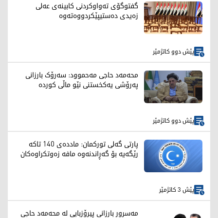
گفتوگۆی تەواوكردنی كابینەی عەلی
زەیدی دەستیپێكردووەتەوە
پێش دوو کاتژمێر
محەمەد حاجی مەحموود: سەرۆک بارزانی
پەرۆشی یەکخستنی نێو ماڵی کوردە
پێش دوو کاتژمێر
پارتی گەلی تورکمان: ماددەی 140 تاکە
رێگەیە بۆ گەڕاندنەوە مافە زەوتکراوەکان
پێش 3 کاتژمێر
مەسرور بارزانی پیرۆزبایی لە محەمەد حاجی