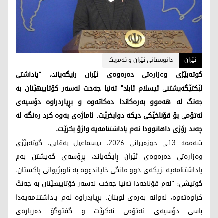
ئێران
دانوستانی ئێران و ئەمریکا
گوتەبێژی وەزارەتی دەرەوەی ئێران رایگەیاند، "یاداشتی
لێکتێگەیشتنی ئیسلام ئاباد" تەنیا جەخت لەسەر کۆتاییهێنان بە
جەنگ لە هەموو بەرەکاندا دەکاتەوە و بڕیاردراوە دۆسیەی
ئەتۆمی بۆ قۆناخێکی دیکە دوابخرێت. ئاماژەی بەوە کرد رەنگە لە
چەند رۆژی داهاتوودا ئەم یاداشتنامەیە واژۆ بکرێت.
شەممە 13ـی حوزەیرانی 2026، ئیسماعیل بەقایی، گوتەبێژی
وەزارەتی دەرەوەی ئێران ڕایگەیاند، پڕۆسەی گەیشتن بەم
یاداشتنامەیە نزیکەی دوو مانگی خایاندووە بە ناوبژیوانی پاکستان.
گوتیشی: "لەم قۆناخەدا تەنیا جەخت لەسەر کۆتاییهێنان بە جەنگ
کراوەتەوە، لەوانە بەرەی لوبنان. بڕیاردراوە لەم یاداشتنامەیەدا
باسی دۆسیەی ئەتۆمی نەکرێت و گفتوگۆ دەربارەی