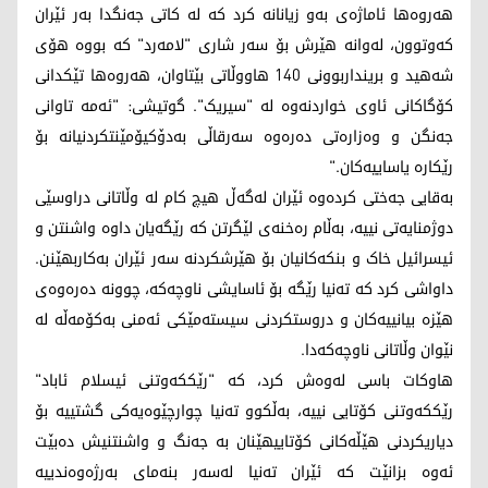
هەروەها ئاماژەی بەو زیانانە کرد کە لە کاتی جەنگدا بەر ئێران
کەوتوون، لەوانە هێرش بۆ سەر شاری "لامەرد" کە بووە هۆی
شەهید و برینداربوونی 140 هاووڵاتی بێتاوان، هەروەها تێکدانی
کۆگاکانی ئاوی خواردنەوە لە "سیریک". گوتیشی: "ئەمە تاوانی
جەنگن و وەزارەتی دەرەوە سەرقاڵی بەدۆکیۆمێنتکردنیانە بۆ
رێکارە یاساییەکان."
بەقایی جەختی کردەوە ئێران لەگەڵ هیچ کام لە وڵاتانی دراوسێی
دوژمنایەتی نییە، بەڵام رەخنەی لێگرتن کە رێگەیان داوە واشنتن و
ئیسرائیل خاک و بنکەکانیان بۆ هێرشکردنە سەر ئێران بەکاربهێنن.
داواشی کرد کە تەنیا رێگە بۆ ئاسایشی ناوچەکە، چوونە دەرەوەی
هێزە بیانییەکان و دروستکردنی سیستەمێکی ئەمنی بەکۆمەڵە لە
نێوان وڵاتانی ناوچەکەدا.
هاوکات باسی لەوەش کرد، کە "رێککەوتنی ئیسلام ئاباد"
رێککەوتنی کۆتایی نییە، بەڵکوو تەنیا چوارچێوەیەکی گشتییە بۆ
دیاریکردنی هێڵەکانی کۆتاییهێنان بە جەنگ و واشنتنیش دەبێت
ئەوە بزانێت کە ئێران تەنیا لەسەر بنەمای بەرژەوەندییە