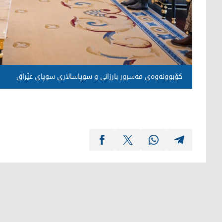
کۆبوونەوەی مەسرور بارزانی و سوپاسالاری سوپای عێراق