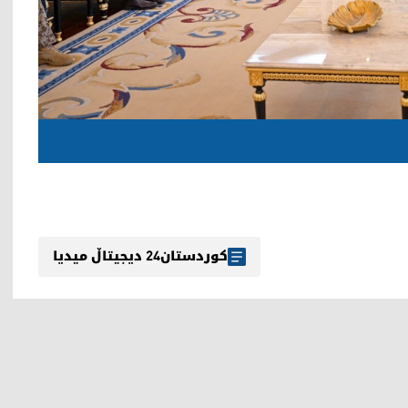
کوردستان24 دیجیتاڵ میدیا