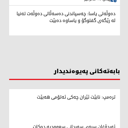
دەوڵەتی یاسا: چەسپاندنی دەسەڵاتی دەوڵەت تەنیا
لە رێگەی گفتوگۆ و یاساوە دەبێت
بابەتەکانی پەیوەندیدار
ترەمپ: نابێت ئێران چەکی ئەتۆمی هەبێت
ئەردۆغان سبەی سەردانی سعوودیە دەکات