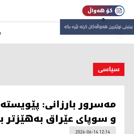
کۆ هەواڵ
 بینینی نوێترین هەواڵەکان کرتە لێرە بکە
س
سیاسی
مەسرور بارزانی: پێویستە
و سوپای عێراق بەهێزتر ب
2026-06-14 12:14