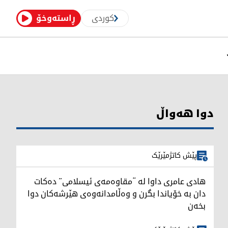
کوردی
ڕاستەوخۆ
دوا هەواڵ
پێش کاتژمێرێک
هادی عامری داوا لە “مقاوەمەی ئیسلامی” دەکات
دان بە خۆیاندا بگرن و وەڵامدانەوەی هێرشەکان دوا
بخەن