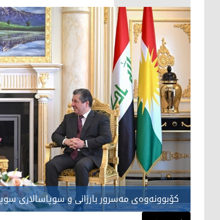
کۆبوونەوەی مەسرور بارزانی و سوپاسالاری سوپا