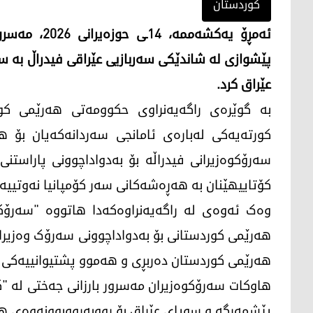
کوردستان
ئەمڕۆ یەکشەم
پێشوازی لە شاندێکی سەربازیی عێراقی فیدراڵ بە س
عێراق کرد.
بە گوێرەی راگەیەنراوی حکوومەتی هەرێمی کورد
کورتەیەکی لەبارەی ئامانجی سەردانەکەیان بۆ 
سەرۆکوەزیرانی فیدراڵە بۆ بەدواداچوونی پاراست
کۆتاییهێنان بە هەڕەشەکانی سەر کۆمپانیا نەوتییەکا
وەک ئەوەی لە راگەیەنراوەکەدا هاتووە "سەرۆ
هەرێمی کوردستانی بۆ بەدواداچوونی سەرۆک وەزیرانی
هەرێمی کوردستان دەربڕی و هەموو پشتیوانییەکی ل
هاوکات سەرۆکوەزیران مەسرور بارزانی جەختی لە "گ
پێشمەرگە و سوپای عێراق بۆ ڕووبەڕووبوونەوەی هەڕ