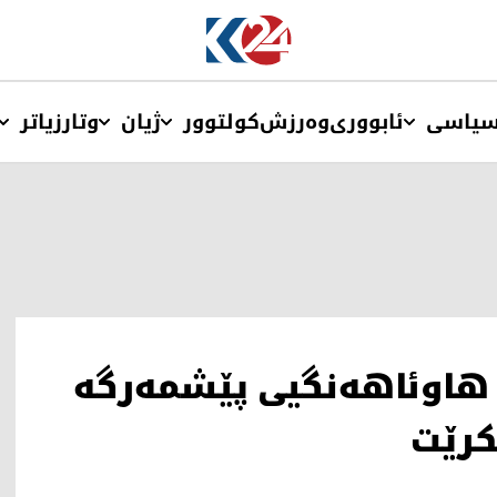
یاسی
ئابووری
وەرزش
کولتوور
ژیان
وتار
زیاتر
 هاوئاهەنگیی پێشمەرگە
کرێت