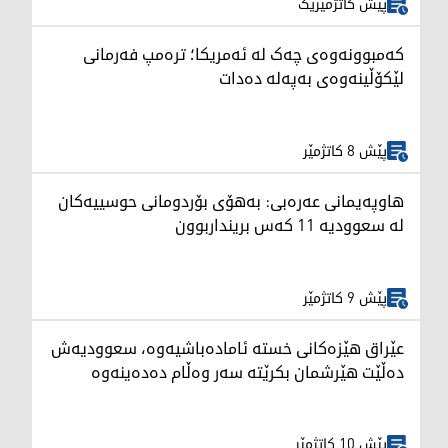
پێش کاتژمێرێک
کەمبوونەوەی چەک لە ئەمریکا؛ ترەمپ فەرمانی
لێکۆڵینەوەی بەپەلە دەدات
پێش 8 کاتژمێر
هاوپەیمانی عەرەبی: بەهۆی بۆردومانی حوسییەکان
لە سعوودیە 11 کەس برینداربوون
پێش 9 کاتژمێر
عێراق هێزەکانی خستە ئامادەباشیەوە، سعوودیەش
دەڵێت هێرشمان بکرێتە سەر وەڵام دەدەینەوە
پێش 10 کاتژمێر