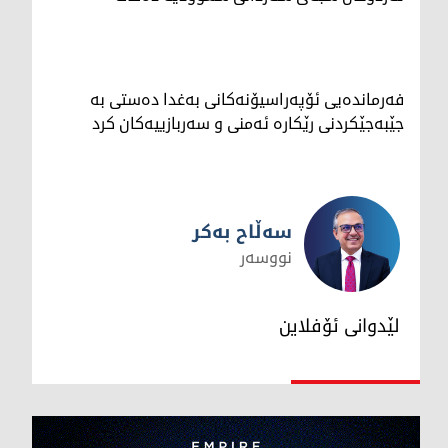
فەرماندەیی ئۆپەراسیۆنەکانی بەغدا دەستی بە
جێبەجێکردنی رێکارە ئەمنی و سەربازییەکان کرد
سەڵاح بەکر
نووسەر
سەڵاح بەکر
لێدوانی ئۆفلاین