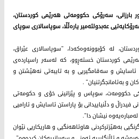
مە، 14ـی حوزەیرانی 2026، مەسرور بارزانی، سەرۆکی حکوومەتی هەرێمی کوردستان،
ەرۆکایەتیی عەبدولئەمیر یارەڵڵا، سوپاسالاری سوپای
ستان، لە کۆبوونەوەکەدا، "سوپاسالاری عێراق،
هەرێمی کوردستان خستەڕوو، کە لەسەر راسپاردەی
نی ئاسایش و سەقامگیریی و بە تایبەتی نەهێشتن و
ن و بەئامانجگرتنیان" .
کی حکوومەت، سوپاس و پێزانینی خۆی و حکومەتی
 فیدراڵ و دڵنیاییدانی بۆ پاراستن ئاسایش و ئارامیی
ەمبارەیەوە نیشان دا".
رنگیی بەهێزترکردنی هاوئاهەنگیی و هاریکاریی نێوان
ەشە و ئاڵنگارییە ئەمنی و سەربازییەکان کردەوە".