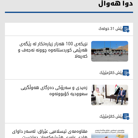
دوا هەواڵ
پێش 31 خولەک
نزیکەی 100 هەزار زیارەتکار لە رێگەی
هەرێمی کوردستانەوە چوونە نەجەف و
کەربەلا
پێش کاتژمێرێک
زەیدی و سەرۆکی دەزگای هەوڵگریی
سعوودیە کۆبوونەوە
پێش کاتژمێرێک
مقاوەمەی ئیسلامیی عێراق: لەسەر داوای
هادی عامری هێرشەکەمان دواخست