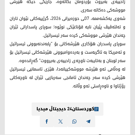
زاحییەی بەیروت بۆردومان بکاتەوە، جارێکی دیکە هێرشی
مووشەکی دەکاتە سەری.
شەوی یەکشەممە، 07ـی حوزەیرانی 2026، گرژییەکانی نێوان تاران
و تەلئەڤیڤ پێیان نایە قۆناغێکی نوێوە؛ سوپای پاسدارانی ئێران
چەندان هێرشی مووشەکی کردە سەر ئیسرائیل.
سوپای پاسدران هۆکاری هێرشەکانی بۆ "پابەندنەبوونی ئیسرائیل
و ئەمریکا بە ئاگربەست و بەردەوامبوونی هێرشەکانی ئیسرائیل بۆ
سەر لوبنان و بەتایبەت ناوچەی زاحییەی بەیرووت" گەڕاندەوە.
لە وەڵامی ئەو هێرشە مووشەکییانەدا، هێزی ئاسمانیی ئیسرائیل
هێرشی کردە سەر چەندان ئامانجی سەربازیی ئێران لە ناوچەکانی
رۆژئاوا و ناوەڕاستی ئەو وڵاتە.
کوردستان24 دیجیتاڵ میدیا