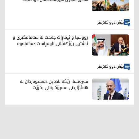
پێش دوو کاتژمێر
رووسیا و ئیمارات جەخت لە سەقامگیری و
ئاشتیی رۆژهەڵاتی ناوەڕاست دەکەنەوە
پێش دوو کاتژمێر
فەرەنسا: رێگە نادەین دەستوەردان لە
هەڵبژاردنی سەرۆکایەتی بکرێت