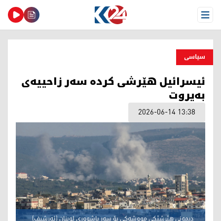
Open Menu
سیاسی
ئیسرائیل هێرشی کردە سەر زاحییەی
بەیروت
2026-06-14 13:38
دیمەنی هێرشێکی مووشەکی بۆ سەر باشووری لوبنان (ئەرشیف)