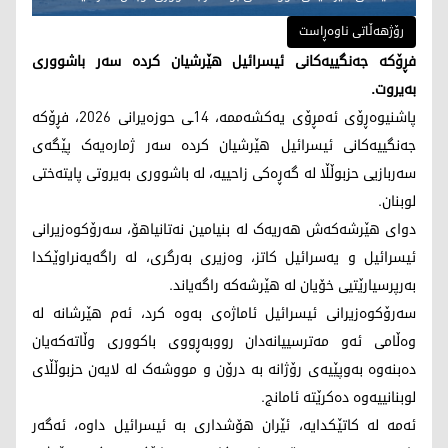
رۆژهەڵاتی ناوەڕاست
فڕۆکە جەنگییەکانی ئیسرائیل هێرشیان کردە سەر باشووری
بەیروت.
پاشنیوەڕۆی ئەمڕۆی یەکشەممە، 14ـی حوزەیرانی 2026، فڕۆکە
جەنگییەکانی ئیسرائیل هێرشیان کردە سەر ژمارەیەک پێگەی
سەربازیی حزبوڵڵا لە گەڕەکی زاحییە، لە باشووری بەیروتی پایتەختی
لوبنان.
دوای هێرشەکەش هەریەک لە بنیامین نەتانیاهۆ، سەرۆکوەزیرانی
ئیسرائیل و یەسرائیل کاتز، وەزیری بەرگری، لە راگەیەنراوێکدا
بەرپرسیارێتیی خۆیان لە هێرشەکە راگەیاند.
سەرۆکوەزیرانی ئیسرائیل ئاماژەی بەوە کرد، ئەم هێرشانە لە
وەڵامی ئەو مەترسییانەدان رووبەڕووی باکووری وڵاتەکەیان
دەبنەوە بەوپێیەی رۆژانە بە درۆن و مووشەک لە لایەن حزبوڵڵای
لوبنانییەوە دەکرێتە ئامانج.
ئەمە لە کاتێکدایە، ئێران هۆشداری بە ئیسرائیل داوە، ئەگەر