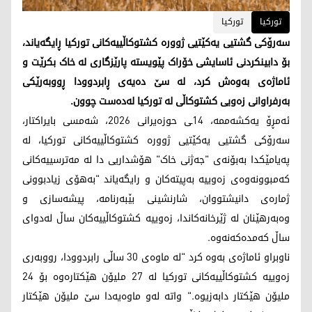
تورکیا
تورکیا
سەرۆکی گشتیی یەکێتیی ژوورە کشتوکاڵییەکانی تورکیا ڕایگەیاند،
بۆ دابینکردنی ئاسایشی خۆراک پێویستە پارێزگاری لە خاک بکرێت و
ئاماژەی بەوەش کرد، لە سێ دەیەی ڕابردوودا ڕووبەرێکی
بەرفراوانی زەویی کشتوکاڵی لە تورکیا لەدەست چوون.
ئەمڕۆ یەکشەممە، 14ـی حوزەیرانی 2026، شەمسی بایراکتار،
سەرۆکی گشتیی یەکێتیی ژوورە کشتوکاڵییەکانی تورکیا، لە
پەیامێکدا بەبۆنەی "جەژنی خاک" هۆشداریی دا لە مەترسییەکانی
کەمبوونەوەی زەوییە بەپیتەکان و رایگەیاند "بەهۆی زیادبوونی
ژمارەی دانیشتووان، شارنشینی بێبەرنامە، پیشەسازی و
وەبەرهێنان لە ژێرخانەکاندا، زەوییە کشتوکاڵییەکان ساڵ لەدوای
ساڵ کەمدەکەنەوە.
ناوبراو ئاماژەی بەوە کرد "لە ماوەی 30 ساڵی رابردوودا، رووبەری
زەوییە کشتوکاڵییەکانی تورکیا لە 27 ملیۆن هێکتارەوە بۆ 24
ملیۆن هێکتار دابەزیوە." واتە لەو ماوەیەدا سێ ملیۆن هێکتار