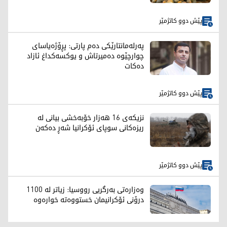
پێش دوو کاتژمێر
پەرلەمانتارێکی دەم پارتی: پڕۆژەیاسای
چوارچێوە دەمیرتاش و یوکسەکداغ ئازاد
دەکات
پێش دوو کاتژمێر
نزیکەی 16 هەزار خۆبەخشی بیانی لە
ریزەکانی سوپای ئۆکرانیا شەڕ دەکەن
پێش دوو کاتژمێر
وەزارەتی بەرگریی رووسیا: زیاتر لە 1100
درۆنی ئۆکرانیمان خستووەتە خوارەوە