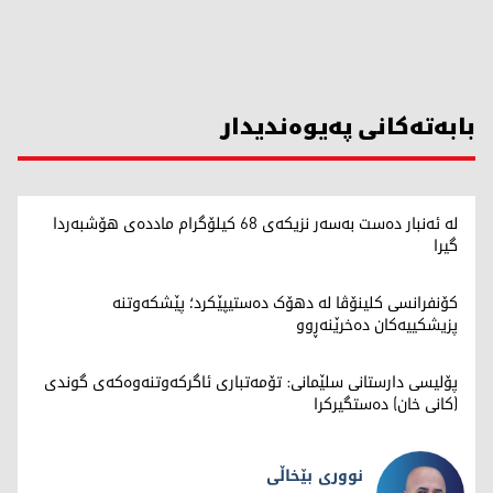
بابەتەکانی پەیوەندیدار
لە ئەنبار دەست بەسەر نزیکەی 68 کیلۆگرام ماددەی هۆشبەردا
گیرا
کۆنفرانسی کلینۆڤا لە دهۆک دەستیپێکرد؛ پێشکەوتنە
پزیشکییەکان دەخرێنەڕوو
پۆلیسی دارستانی سلێمانی: تۆمەتباری ئاگرکەوتنەوەکەی گوندی
(کانی خان) دەستگیرکرا
نووری بێخاڵی