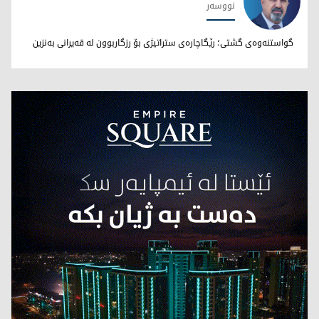
نووسەر
نووری بێخاڵی
گواستنەوەی گشتی؛ رێگاچارەی ستراتیژی بۆ رزگاربوون لە قەیرانی بەنزین