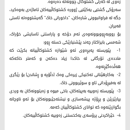
زەوی لە کەرتی کشتوکاڵ چوونەتە دەرەوە.
سەرۆکی گشتیی یەکێتیی ژوورە کشتوکاڵییەکان ئاماژەی بەوەکرد،
جگە لە فراوانبوونی شارەکان، "داخورانی خاک" گەیشتووەتە ئاستی
قەیران.
بۆ رووبەڕووبوونەوەی ئەم دۆخە و پاراستنی ئاسایشی خۆراک،
شەمسی بایراکتار چەند پێشنیارێکی خستە ڕوو:
1- پێویستە پەیڕەوی ئەو شێوازە کشتوکاڵییانە بکرێت کە
ماددەی ئۆرگانی لە خاکدا زیاد دەکەن و کەمتر خاکەکە
هەڵدەگێڕنەوە.
2- بەکارهێنانی تەکنیکی زیرەکی وەک (دڵۆپە و ڕشاندن) بۆ رێگری
لە بەفیڕۆدانی ئاو و سوێربوونی خاک.
3- پێویستە زەوییە بەپیتەکان، باخی میوە و زەیتوونەکان بە وردی
بپارێزرێن و پڕۆژە پیشەسازی و نیشتەجێبوونەکان بۆ ئەو ناوچانە
بگوازرێنەوە کە توانای کشتوکاڵییان کەمە.
4- خێراکردنی پرۆسەی یەکخستنی زەوییە کشتوکاڵییەکان.