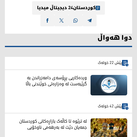
کوردستان24 دیجیتاڵ میدیا
دوا هەواڵ
پێش 22 خولەک
وردەکاریی پڕۆسەی دامەزراندن بە
گرێبەست لە وەزارەتی خوێندنی باڵا
پێش 42 خولەک
لە ترێوە تا کاڵەک بازاڕەکانی کوردستان
جمەیان دێت لە بەرهەمی ناوخۆیی