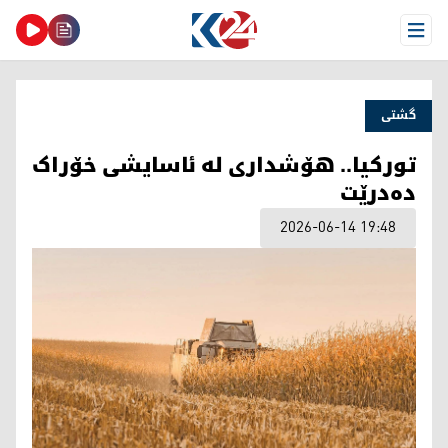
Open Menu
گشتی
تورکیا.. هۆشداری لە ئاسایشی خۆراک
دەدرێت
2026-06-14 19:48