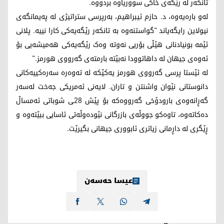
تانکەر لە رێگەی خاکی سووریاوە بردووە.
لەو بارەیەوە، د. حازم ئیبراهیم، بەرپرسی ستراتیژی لە پەیمانگەی
نیولاین رایگەیاند "گواستنەوە بە تانکەر رێگەیەکی کارا نییە. پلانی
ئێمە بونیادنانی هێڵی بۆریی نەوتە وەک رێگەیەکی هەمیشەیی بۆ
ئەوەی جیهان لە داهاتوودا نەبێتە بارمتەی گەرووی هورمز."
لە ئێستا پرسی گەرووی هورمز یەکێکە لە تەوەرە سەرەکییەکانی
دانوستانی نێوان واشنتن و تاران. لایەنی ئەمریکی جەخت لەسەر
گەڕانەوەی بارودۆخی گەرووەکە بۆ پێش 28ـی شوباتی ئەمساڵ
دەکاتەوە، تاوەکو جووڵەی بازرگانی نێودەوڵەتی ئاسایی ببێتەوە و
ڕێگری لە داڕمانی زیاتری ئابووری جیهانی بگیرێت.
عیسا حەسەن