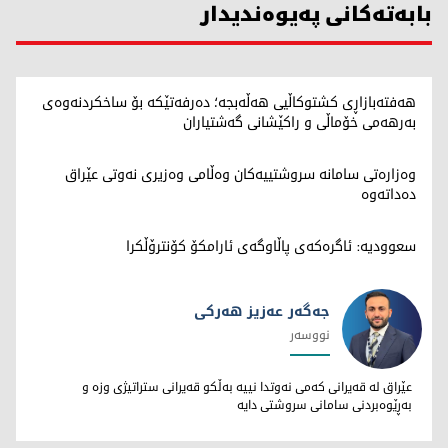
بابەتەکانی پەیوەندیدار
هەفتەبازاڕی کشتوکاڵیی هەڵەبجە؛ دەرفەتێکە بۆ ساخکردنەوەی
بەرهەمی خۆماڵی و راکێشانی گەشتیاران
وەزارەتی سامانە سروشتییەکان وەڵامی وەزیری نەوتی عێراق
دەداتەوە
سعوودیە: ئاگرەکەی پاڵاوگەی ئارامکۆ کۆنترۆڵکرا
جەگەر عەزیز هەرکی
نووسەر
جەگەر عەزیز هەرکی
عێراق لە قەیرانی کەمی نەوتدا نییە بەڵکو قەیرانی ستراتیژی وزە و
بەڕێوەبردنی سامانی سروشتی دایە