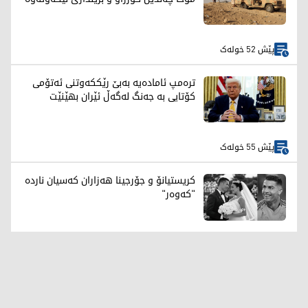
پێش 52 خولەک
ترەمپ ئامادەیە بەبێ رێککەوتنی ئەتۆمی
کۆتایی بە جەنگ لەگەڵ ئێران بهێنێت
پێش 55 خولەک
کریستیانۆ و جۆرجینا هەزاران کەسیان ناردە
"کەوەر"