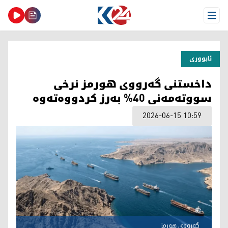
Open Menu
ئابووری
داخستنی گەرووی هورمز نرخی
سووتەمەنی 40% بەرز کردووەتەوە
2026-06-15 10:59
گەرووی هورمز