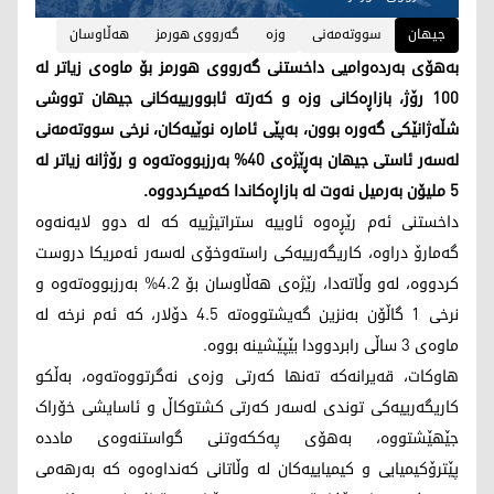
جیهان
سووتەمەنی
وزە
گەرووی هورمز
هەڵاوسان
بەهۆی بەردەوامیی داخستنی گەرووی هورمز بۆ ماوەی زیاتر لە
100 رۆژ، بازاڕەکانی وزە و کەرتە ئابوورییەکانی جیهان تووشی
شڵەژانێکی گەورە بوون، بەپێی ئامارە نوێیەکان، نرخی سووتەمەنی
لەسەر ئاستی جیهان بەڕێژەی 40% بەرزبووەتەوە و رۆژانە زیاتر لە
5 ملیۆن بەرمیل نەوت لە بازاڕەکاندا کەمیکردووە.
داخستنی ئەم رێڕەوە ئاوییە ستراتیژییە کە لە دوو لایەنەوە
گەمارۆ دراوە، کاریگەرییەکی راستەوخۆی لەسەر ئەمریکا دروست
کردووە، لەو وڵاتەدا، رێژەی هەڵاوسان بۆ 4.2% بەرزبووەتەوە و
نرخی 1 گاڵۆن بەنزین گەیشتووەتە 4.5 دۆلار، کە ئەم نرخە لە
ماوەی 3 ساڵی رابردوودا بێپێشینە بووە.
هاوکات، قەیرانەکە تەنها کەرتی وزەی نەگرتووەتەوە، بەڵکو
کاریگەرییەکی توندی لەسەر کەرتی کشتوکاڵ و ئاسایشی خۆراک
جێهێشتووە، بەهۆی پەککەوتنی گواستنەوەی ماددە
پێترۆکیمیایی و کیمیاییەکان لە وڵاتانی کەنداوەوە کە بەرهەمی