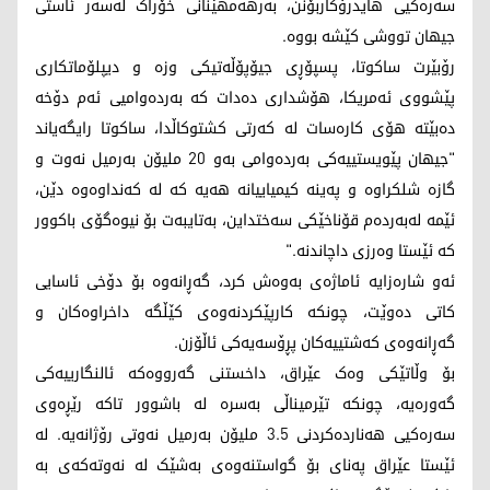
سەرەکیی هایدرۆکاربۆنن، بەرهەمهێنانی خۆراک لەسەر ئاستی
جیهان تووشی کێشە بووە.
رۆبێرت ساکوتا، پسپۆڕی جیۆپۆڵەتیکی وزە و دیپلۆماتکاری
پێشووی ئەمریکا، هۆشداری دەدات کە بەردەوامیی ئەم دۆخە
دەبێتە هۆی کارەسات لە کەرتی کشتوکاڵدا، ساکوتا رایگەیاند
"جیهان پێویستییەکی بەردەوامی بەو 20 ملیۆن بەرمیل نەوت و
گازە شلکراوە و پەینە کیمیاییانە هەیە کە لە کەنداوەوە دێن،
ئێمە لەبەردەم قۆناخێکی سەختداین، بەتایبەت بۆ نیوەگۆی باکوور
کە ئێستا وەرزی داچاندنە."
ئەو شارەزایە ئاماژەی بەوەش کرد، گەڕانەوە بۆ دۆخی ئاسایی
کاتی دەوێت، چونکە کارپێکردنەوەی کێڵگە داخراوەکان و
گەڕانەوەی کەشتییەکان پڕۆسەیەکی ئاڵۆزن.
بۆ وڵاتێکی وەک عێراق، داخستنی گەرووەکە ئالنگارییەکی
گەورەیە، چونکە تێرمیناڵی بەسرە لە باشوور تاکە رێڕەوی
سەرەکیی هەناردەکردنی 3.5 ملیۆن بەرمیل نەوتی رۆژانەیە. لە
ئێستا عێراق پەنای بۆ گواستنەوەی بەشێک لە نەوتەکەی بە