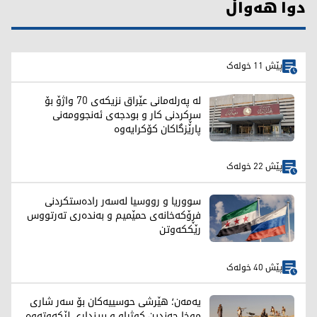
دوا هەواڵ
پێش 11 خولەک
لە پەرلەمانی عێراق نزیکەی 70 واژۆ بۆ
سڕکردنی کار و بودجەی ئەنجوومەنی
پارێزگاکان کۆکرایەوە
پێش 22 خولەک
سووریا و رووسیا لەسەر رادەستکردنی
فڕۆکەخانەی حمێمیم و بەندەری تەرتووس
رێککەوتن
پێش 40 خولەک
یەمەن؛ هێرشی حوسییەکان بۆ سەر شاری
موخا چەندین کوژراو و برینداری لێکەوتەوە