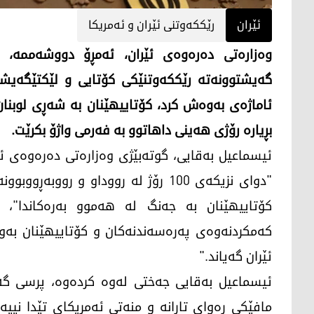
ئێران
رێککەوتنی ئێران و ئەمریکا
گەیشتوونەتە رێککەوتنێکی کۆتایی و لێکتێگەیشتن
ئاماژەی بەوەش کرد، کۆتاییهێنان بە شەڕی لوبنا
بڕیارە رۆژی هەینی داهاتوو بە فەرمی واژۆ بکرێت.
ئیسماعیل بەقایی، گوتەبێژی وەزارەتی دەرەوەی ئێرا
"دوای نزیکەی 100 رۆژ لە رووداو و ر
کۆتاییهێنان بە جەنگ لە هەموو بەرەکاندا"، 
کەمکردنەوەی پەرەسەندنەکان و کۆتاییهێنان بەو 
ئێران گەیاند."
ئیسماعیل بەقایی جەختی لەوە کردەوە، پرسی گەڕ
مافێکی رەوای تارانە و منەتی ئەمریکای تێدا نییە