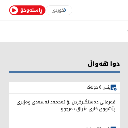
کوردی
ڕاستەوخۆ
دوا هەواڵ
پێش 8 خولەک
فەرمانی دەستگیرکردن بۆ ئەحمەد ئەسەدی وەزیری
پێشووی کاری عێراق دەرچوو