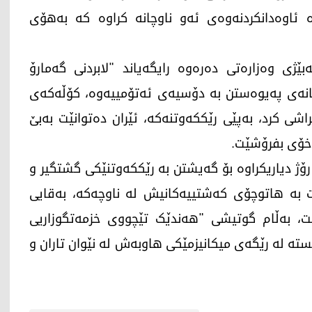
 ئاوەدانکردنەوەی ئەو ناوچانە کراوە کە بەهۆی
ێژی وەزارەتی دەرەوە رایگەیاند "لابردنی گەمارۆ
انەی پەیوەستن بە دۆسیەی ئەتۆمییەوە، کۆڵەکەی
اشی کرد، بەپێی رێککەوتنەکە، ئێران دەتوانێت بەبێ
 خۆی بفرۆشێت.
کوومەتی ئێران ئاماژەی بەوە کردووە، ماوەی 60 رۆژ دیاریکراوە بۆ گەیشتن بە رێککەوتنێکی گشتگیر و
ە هاتوچۆی کەشتییەکانیش لە ناوچەکە، بەقایی
ت، بەڵام گوتیشی "هەندێک تێچووی خزمەتگوزاریی
ستە لە رێگەی میکانیزمێکی هاوبەش لە نێوان تاران و