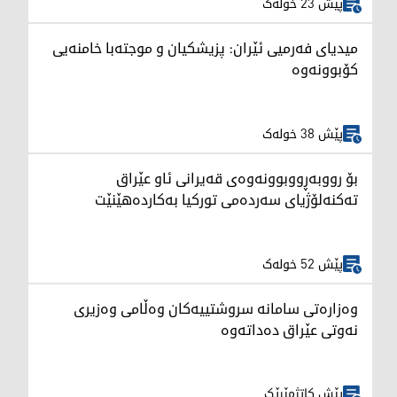
پێش 23 خولەک
میدیای فەرمیی ئێران: پزیشکیان و موجتەبا خامنەیی
کۆبوونەوە
پێش 38 خولەک
بۆ رووبەڕووبوونەوەی قەیرانی ئاو عێراق
تەکنەلۆژیای سەردەمی تورکیا بەکاردەهێنێت
پێش 52 خولەک
وەزارەتی سامانە سروشتییەکان وەڵامی وەزیری
نەوتی عێراق دەداتەوە
پێش کاتژمێرێک