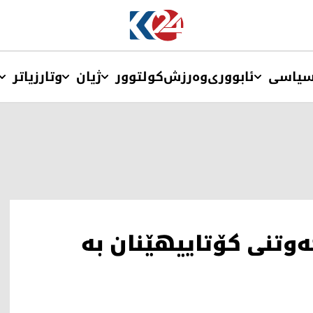
یاسی
ئابووری
وەرزش
کولتوور
ژیان
وتار
زیاتر
ەوتنی کۆتاییهێنان بە