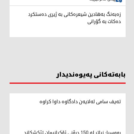
زەبەنگ بەهادین شیعرەکانی بە ژیری دەستکرد
دەکات بە گۆرانی
بابەتەکانی پەیوەندیدار
تەیف سامی لەلایەن دادگاوە داوا کراوە
رووسیا: زیاتر لە 150 درۆنی ئۆکرانیمان تێکشکاند