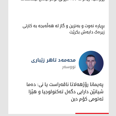
بڕیارە نەوت و بەنزین و گاز لە هەڵەبجە بە کارتی
زیرەک دابەش بکرێت
محەمەد تاهر زێبارى
نووسەر
محەمەد تاهر زێبارى
پەیمانا رۆژهەلاتا ناڤەراست یا نى: دەما
شیانێن دارایى دگەل تەکنولوجیا و هێزا
ئەتومى کۆم دبن