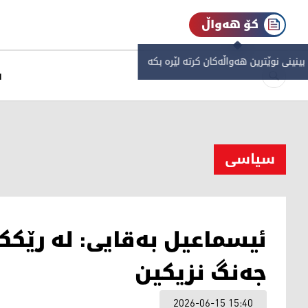
کۆ هەواڵ
 بینینی نوێترین هەواڵەکان کرتە لێرە بکە
س
سیاسی
ئیسماعیل بەقایی: لە رێکک
جەنگ نزیکین
2026-06-15 15:40