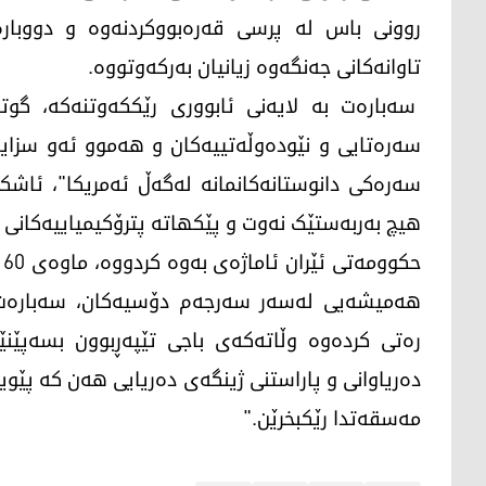
روونی باس لە پرسی قەرەبووکردنەوە و دووبارە
تاوانەکانی جەنگەوە زیانیان بەرکەوتووە.
سەبارەت بە لایەنی ئابووری رێککەوتنەکە، گوتەب
سەرەتایی و نێودەوڵەتییەکان و هەموو ئەو سزای
سەرەکی دانوستانەکانمانە لەگەڵ ئەمریکا"، ئاشکر
هیچ بەربەستێک نەوت و پێکهاتە پترۆکیمیاییەکانی
ح
هەمیشەیی لەسەر سەرجەم دۆسیەکان، سەبارەت ب
رەتی کردەوە وڵاتەکەی باجی تێپەڕبوون بسەپێنێ
دەریاوانی و پاراستنی ژینگەی دەریایی هەن کە پێوی
مەسقەتدا رێکبخرێن."