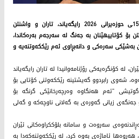
وەزارەتی دەرەوەی ئێران، ئەمڕۆ دووشەممە، 15ـی حوزەیرانی 2026 رایگەیاند، تاران و واشنتن
 بۆ کۆتاییهێنان بە جەنگ لە سەرجەم بەرەکاندا،
ن بەشێکی سەرەکی و دانەبڕاوی ئەم رێککەوتنەیە و
ن، لە کۆنگرەیەکی رۆژنامەوانیدا لە تاران رایگەیاند
ووبەڕووبوونەوە، شەوی رابردوو گەیشتینە رێککەوتنی کۆتایی بۆ
گوتیشی "ئەم هەنگاوە وەرچەرخانێکی گرنگە بۆ
جەنگەی زیانی گەورەی بە گەلانی ناوچەکە و گەلی
اندنەوەی سەروەت و سامانە بلۆککراوەکانی ئێران
، هەروەها ئاماژەی بەوە کرد، لە رێککەوتنەکەدا بە