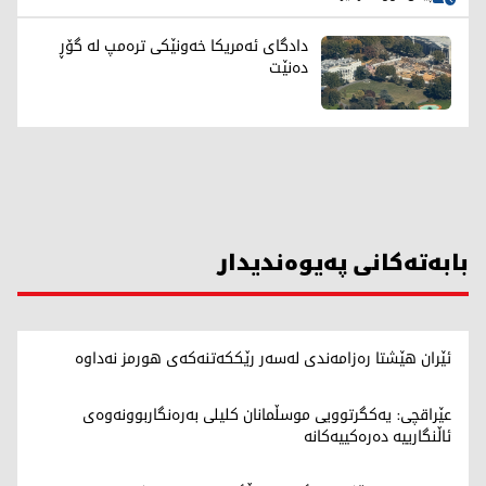
دادگای ئەمریکا خەونێکی ترەمپ لە گۆڕ
دەنێت
بابەتەکانی پەیوەندیدار
ئێران هێشتا رەزامەندی لەسەر رێککەتنەکەی هورمز نەداوە
عێراقچی: یەکگرتوویی موسڵمانان کلیلی بەرەنگاربوونەوەی
ئاڵنگارییە دەرەکییەکانە