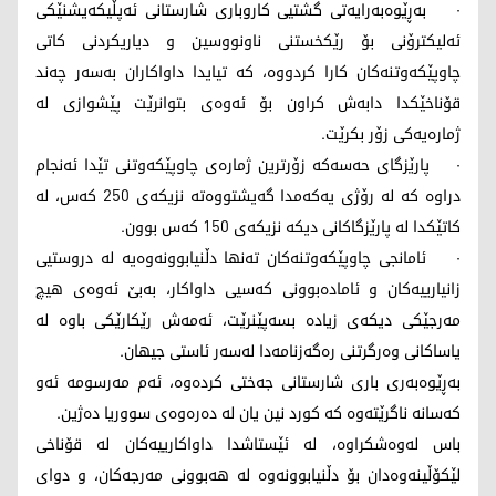
· بەڕێوەبەرایەتی گشتیی کاروباری شارستانی ئەپڵیکەیشنێکی
ئەلیکترۆنی بۆ رێکخستنی ناونووسین و دیاریکردنی کاتی
چاوپێکەوتنەکان کارا کردووە، کە تیایدا داواکاران بەسەر چەند
قۆناخێکدا دابەش کراون بۆ ئەوەی بتوانرێت پێشوازی لە
ژمارەیەکی زۆر بکرێت.
· پارێزگای حەسەکە زۆرترین ژمارەی چاوپێکەوتنی تێدا ئەنجام
دراوە کە لە رۆژی یەکەمدا گەیشتووەتە نزیکەی 250 کەس، لە
کاتێکدا لە پارێزگاکانی دیکە نزیکەی 150 کەس بوون.
· ئامانجی چاوپێکەوتنەکان تەنها دڵنیابوونەوەیە لە دروستیی
زانیارییەکان و ئامادەبوونی کەسیی داواکار، بەبێ ئەوەی هیچ
مەرجێکی دیکەی زیادە بسەپێنرێت، ئەمەش رێکارێکی باوە لە
یاساکانی وەرگرتنی رەگەزنامەدا لەسەر ئاستی جیهان.
بەڕێوەبەری باری شارستانی جەختی کردەوە، ئەم مەرسومە ئەو
کەسانە ناگرێتەوە کە کورد نین یان لە دەرەوەی سووریا دەژین.
باس لەوەشکراوە، لە ئێستاشدا داواکارییەکان لە قۆناخی
لێکۆڵینەوەدان بۆ دڵنیابوونەوە لە هەبوونی مەرجەکان، و دوای