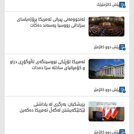
پێش کاتژمێرێک
ئەنجوومەنی پیرانی ئەمریکا پڕۆژەیاسای
سزادانی رووسیا په‌سه‌ند ده‌كات
پێش دوو کاتژمێر
ئەمریکا تۆڕێکی نووسینگەی ئاڵوگۆڕی دراو
و کۆمپانیای ساختە سزا دەدات
پێش دوو کاتژمێر
پزیشکیان: بەرگری لە یاداشتی
لێکتێگەیشتن لەگەڵ ئەمریکا دەکەین
پێش دوو کاتژمێر