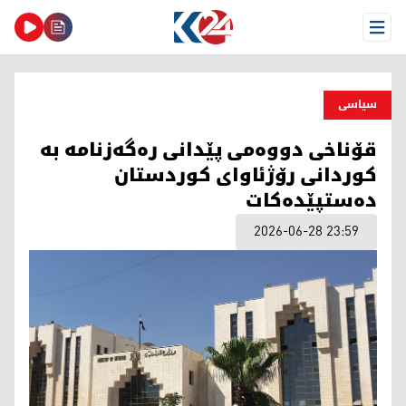
Open Menu
سیاسی
قۆناخی دووەمی پێدانی رەگەزنامە بە
کوردانی رۆژئاوای کوردستان
دەستپێدەکات
2026-06-28 23:59