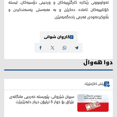
تەواوبوونی رێکارە کارگێڕییەکان و وردبینی دۆسیەکان، لیستە
کۆتایییەکان ئامادە دەکرێن و بە مەبەستی پەسەندکردن و
بڵاوکردنەوەی فەرمی رادەگەیەنرێن.
کاروان شوانی
دوا هەواڵ
پێش کاتژمێرێک
سیپان شێروانی: پێویستە خەرجیی مانگانەی
عێراق بۆ خوار 8 ترلیۆن دینار دابەزێنرێت