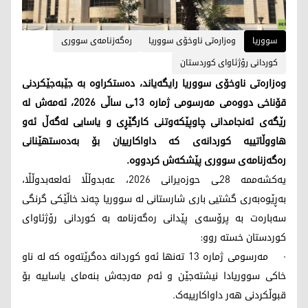
سووریا
وەزارەتی ناوخۆی سووریا
رەگەزنامەی سووری
کوردانی رۆژئاوای کوردستان
وەزارەتی ناوخۆی سووریا رایگەیاند، دەستکراوە بە جێبەجێکردنی
قۆناخی دووەمی مەرسومی ژمارە 13ـی ساڵی 2026، ئەمەش لە
رێگەی ئەنجامدانی چاوپێکەوتنی کارگێڕی و یاسایی لەگەڵ ئەو
هاووڵاتییە کوردانەی کە داواکارییان بۆ بەدەستهێنانی
رەگەزنامەی سووری پێشکەش کردووە.
یەکشەممە 28ـی حوزەیرانی 2026، عەبدوڵڵا ئەلعەبدوڵڵا،
بەڕێوەبەری گشتیی باری شارستانی لە سووریا چەند خاڵێکی گرنگی
سەبارەت بە پرۆسەی پێدانی رەگەزنامە بە کوردانی رۆژئاوای
کوردستان خستە روو:
· مەرسومی ژمارە 13 تەنها ئەو کوردانە دەگرێتەوە کە لە ناو
خاکی سووریادا نیشتەجێن و ئەم مەرجەش بنەمای یاساییە بۆ
قبوڵکردنی هەر داواکارییەک.