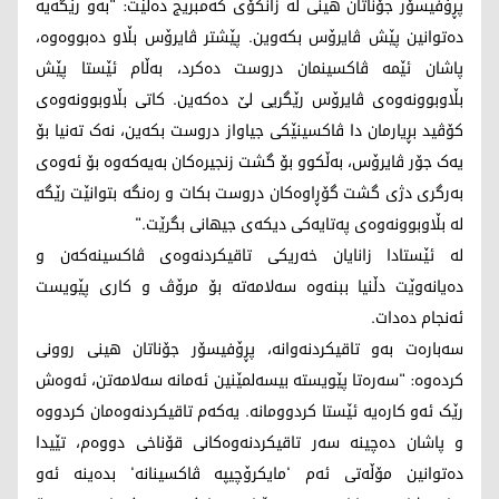
پڕۆفیسۆر جۆناتان هینی لە زانکۆی کەمبریج دەڵێت: "بەو رێگەیە
دەتوانین پێش ڤایرۆس بکەوین. پێشتر ڤایرۆس بڵاو دەبووەوە،
پاشان ئێمە ڤاکسینمان دروست دەکرد، بەڵام ئێستا پێش
بڵاوبوونەوەی ڤایرۆس رێگریی لێ دەکەین. کاتی بڵاوبوونەوەی
کۆڤید بڕیارمان دا ڤاکسینێکی جیاواز دروست بکەین، نەک تەنیا بۆ
یەک جۆر ڤایرۆس، بەڵکوو بۆ گشت زنجیرەکان بەیەکەوە بۆ ئەوەی
بەرگری دژی گشت گۆڕاوەکان دروست بکات و رەنگە بتوانێت رێگە
لە بڵاوبوونەوەی پەتایەکی دیکەی جیهانی بگرێت."
لە ئێستادا زانایان خەریکی تاقیکردنەوەی ڤاکسینەکەن و
دەیانەوێت دڵنیا ببنەوە سەلامەتە بۆ مرۆڤ و کاری پێویست
ئەنجام دەدات.
سەبارەت بەو تاقیکردنەوانە، پڕۆفیسۆر جۆناتان هینی روونی
کردەوە: "سەرەتا پێویستە بیسەلمێنین ئەمانە سەلامەتن، ئەوەش
رێک ئەو کارەیە ئێستا کردوومانە. یەکەم تاقیکردنەوەمان کردووە
و پاشان دەچینە سەر تاقیکردنەوەکانی قۆناخی دووەم، تێیدا
دەتوانین مۆڵەتی ئەم 'مایکرۆچیپە ڤاکسینانە' بدەینە ئەو