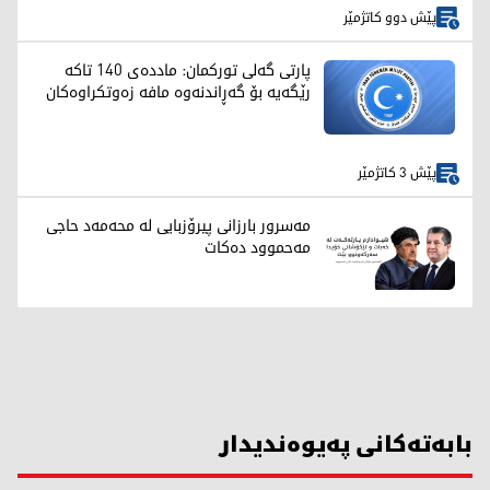
پێش دوو کاتژمێر
پارتی گەلی تورکمان: ماددەی 140 تاکە
رێگەیە بۆ گەڕاندنەوە مافە زەوتکراوەکان
پێش 3 کاتژمێر
مەسرور بارزانی پیرۆزبایی لە محەمەد حاجی
مەحموود دەکات
بابەتەکانی پەیوەندیدار