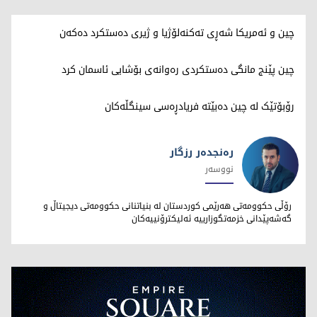
چین و ئەمریکا شەڕی تەکنەلۆژیا و ژیری دەستکرد دەکەن
چین پێنج مانگی دەستکردی رەوانەی بۆشایی ئاسمان کرد
رۆبۆتێک لە چین دەبێتە فریادڕەسی سینگڵەكان
رەنجدەر رزگار
نووسەر
رەنجدەر رزگار
رۆڵی حکوومەتی هەرێمی کوردستان لە بنیاتنانی حکوومەتی دیجیتاڵ و
گەشەپێدانی خزمەتگوزارییە ئەلیکترۆنییەکان