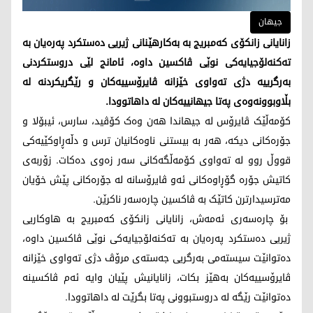
جیهان
زانایانی زانکۆی کەمبریج بە بەکارهێنانی ژیریی دەستکرد پەرەیان بە
تەکنەلۆجیایەکی نوێی ڤاکسین داوە، ئامانج لێی دروستکردنی
بەرگرییە دژی تەواوی خێزانە ڤایرۆسییەکان و رێگریکردنە لە
بڵاوبوونەوەی پەتا جیهانییەکان لە داهاتوودا.
کۆمەڵێک ڤایرۆس لە جیهاندا هەن وەک کۆڤید، سارس، ئیبۆلا و
جۆرەکانی دیکە، هەر بە بیستنی ناوەکانیان ترس و دڵەڕاوکێیەکی
قووڵ روو لە تەواوی کۆمەڵگەکانی سەر زەوی دەکات. زۆربەی
کاتیش جۆرە گۆڕاوەکانی ئەو ڤایرۆسانە لە جۆرەکانی پێش خۆیان
مەترسیدارترن کاتێک بە ڤاکسین چارەسەر ناکرێن.
بۆ چارەسەری ئەمەش، زانایانی زانکۆی کەمبریج بە هاوکاریی
ژیریی دەستکرد پەرەیان بە تەکنەلۆجیایەکی نوێی ڤاکسین داوە،
دەتوانێت سیستەمی بەرگریی جەستەی مرۆڤ دژی تەواوی خێزانە
ڤایرۆسییەکان بەهێز بکات، زانایانیش پێیان وایە ئەم ڤاکسینە
دەتوانێت رێگە لە دروستبوونی پەتا بگرێت لە داهاتوودا.