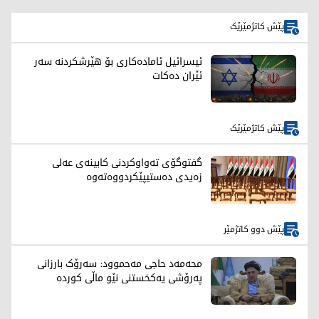
پێش کاتژمێرێک
ئیسرائیل ئامادەکاری بۆ هێرشکردنە سەر
ئێران دەکات
پێش کاتژمێرێک
گفتوگۆی تەواوكردنی كابینەی عەلی
زەیدی دەستیپێكردووەتەوە
پێش دوو کاتژمێر
محەمەد حاجی مەحموود: سەرۆک بارزانی
پەرۆشی یەکخستنی نێو ماڵی کوردە