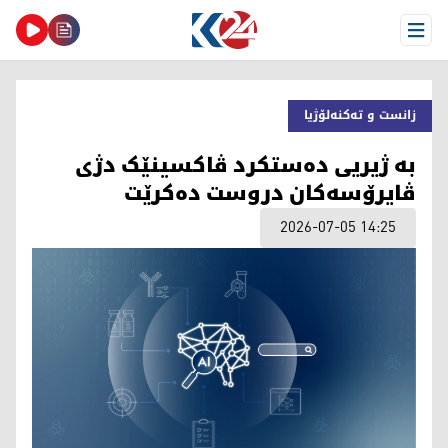
Open Menu
زانست و تەکنەلۆژیا
بە ژیریی دەستکرد ڤاکسینێک دژی
ڤایرۆسەکان دروست دەکرێت
2026-07-05 14:25