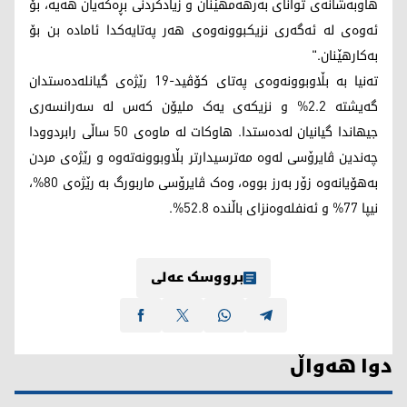
هاوبەشانەی توانای بەرهەمهێنان و زیادکردنی بڕەکەیان هەیە، بۆ
ئەوەی لە ئەگەری نزیکبوونەوەی هەر پەتایەکدا ئامادە بن بۆ
بەکارهێنان."
تەنیا بە بڵاوبوونەوەی پەتای کۆڤید-19 رێژەی گیانلەدەستدان
گەیشتە 2.2% و نزیکەی یەک ملیۆن کەس لە سەرانسەری
جیهاندا گیانیان لەدەستدا. هاوکات لە ماوەی 50 ساڵی رابردوودا
چەندین ڤایرۆسی لەوە مەترسیدارتر بڵاوبوونەتەوە و رێژەی مردن
بەهۆیانەوە زۆر بەرز بووە، وەک ڤایرۆسی ماربورگ بە رێژەی 80%،
نیپا 77% و ئەنفلەوەنزای باڵندە 52.8%.
برووسک عەلی
دوا هەواڵ