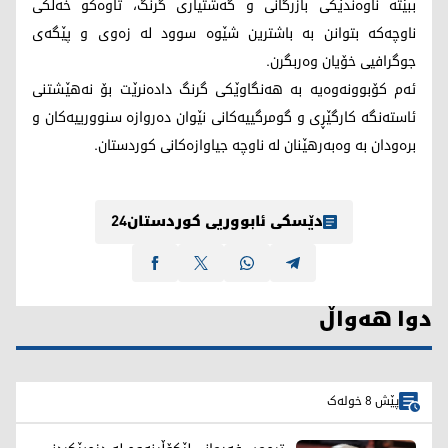
ببێتە ناوەندێکی بازرگانی و گەشتیاری گرنگ، تاوەکو خەڵکی
ناوچەکە بتوانن بە باشترین شێوە سوود لە زەوی و پێگەی
جوگرافیی خۆیان وەربگرن.
ئەم کۆبوونەوەیە بە هەنگاوێکی گرنگ دادەنرێت بۆ نەهێشتنی
ئاستەنگە کارگێڕی و گومرگییەکانی نێوان دەروازە سنوورییەکان و
برەودان بە وەبەرهێنان لە ناوچە جیاوازەکانی کوردستان.
دێسکی ئابووریی کوردستان24
دوا هەواڵ
پێش 8 خولەک