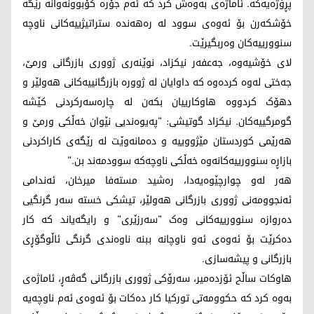
پڕۆژەیەکە. ئاماژەی بەوەش کرد کە ئەم جۆرە کۆبوونەوانە رێگە
خۆشکەرن بۆ ئەوەی سوود لە رەهەندە ستراتیژییەکانی ناوچە
سنوورییەکان وەربگیرێت.
لای خۆشیەوە، جەعفەر نیکزاد، نوێنەری ژووری بازرگانی ورمێ،
جەختی لەوە کردەوە کە داوایان لە ژوورە بازرگانییەکانی هەولێر و
دهۆک کردووە هاوکارییان بکەن لە چارەسەرکردنی کێشە
گومرگییەکان. نیکزاد گوتیشی: "پەیوەندیی نێوان خەڵکی ورمێ و
هەرێمی کوردستان مێژووییە و دەمانەوێت لە رێگەی کاراکردنی
بازاڕە سنوورییەکانەوە خەڵکی ناوچەکە سوودمەند بن."
هەر لەو چوارچێوەیەدا، رەشید مستەفا میرخان، ئەندامی
ئەنجوومەنی ژووری بازرگانی هەولێر، تیشکی خستە سەر گرنگیی
دەروازە سنوورییەکانی وەک "سەرزێری" و رایگەیاند کە کار
دەکرێت بۆ ئەوەی ئەو ناوچانە ببنە ناوەندی گرنگی ئاڵوگۆڕی
بازرگانی و پیشەسازی.
هاوکات ساڵح ئۆزدەمیر، سەرۆکی ژووری بازرگانی گەڤەڕ، ئاماژەی
بەوە کرد کە حکوومەتی تورکیا کار دەکات بۆ ئەوەی ئەم ناوچەیە