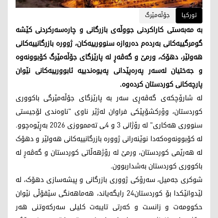
تورکیا
جۆڵەمێرگ
بە مەبەستی کاراکردنی جووڵەی بازرگانی و چارەسەرکردنی کێشە
گومرگییەکانی بەردەم دەروازە سنوورییەکان، ژوورە بازرگانییەکانی
هەولێر، دهۆک، ورمێ و گەڤەڕ لە پارێزگای جۆڵەمێرگ کۆبوونەوە
و جەختیان لەسەر پەرەپێدانی پەیوەندییە ئابوورییەکانی نێوان
پارچەکانی کوردستان کردەوە.
لە شارۆچکەی گەڤەڕی سەر بە پارێزگای جۆڵەمێرگی باکووری
کوردستان، وۆرکشۆپێکی فراوان لەژێر ناوی "ناوەندی لۆجیستی
سنووری هەکاری" لە رۆژانی 3 و 4ـی تەممووزی 2026 بەڕێوەچوو.
لە کۆبوونەوەکەدا نوێنەرانی ژوورە بازرگانییەکانی هەولێر و دهۆک
لە هەرێمی کوردستان، ورمێ لە رۆژهەڵاتی کوردستان و گەڤەڕ لە
باکووری کوردستان بەشداربوون.
شوکری جەمیل، سەرۆکی ژووری بازرگانی و پیشەسازی دهۆک، لە
لێدوانێکدا بۆ کوردستان24 رایگەیاند، هەماهەنگی سێقۆڵی نێوان
حکوومەت و زانست و کەرتی تایبەت کلیلی سەرکەوتنی هەر