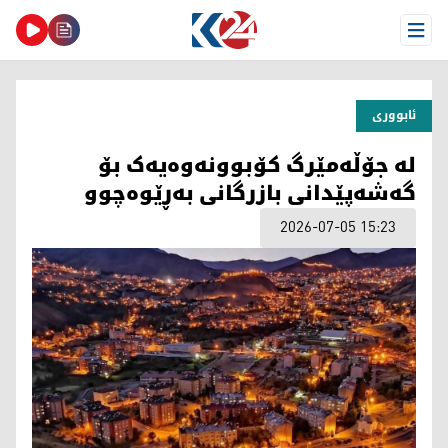
Open Menu
ئابووری
لە جۆڵەمێرگ کۆبوونەوەیەک بۆ
گەشەپێدانی بازرگانی بەڕێوەچوو
2026-07-05 15:23