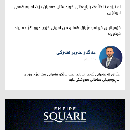
لە ترێوە تا کاڵەک بازاڕەکانی کوردستان جمەیان دێت لە بەرهەمی
ناوخۆیی
کۆمپانیای کیپلەر: عێراق هەناردەی نەوتی خۆی دوو هێندە زیاد
کردووە
جەگەر عەزیز هەرکی
نووسەر
جەگەر عەزیز هەرکی
عێراق لە قەیرانی کەمی نەوتدا نییە بەڵکو قەیرانی ستراتیژی وزە و
بەڕێوەبردنی سامانی سروشتی دایە