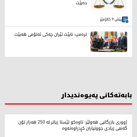
دەبێت
پێش 9 کاتژمێر
ترەمپ: نابێت ئێران چەکی ئەتۆمی هەبێت
بابەتەکانی پەیوەندیدار
ژووری بازرگانیی هەولێر: تاوەکو ئێستا زیاتر لە 250 هەزار تۆن
گەنمی زیادی جووتیاران کڕدراوەتەوە