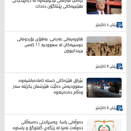
ترەمپ فەرمانی لێکۆڵینەوە لە دزەپێکردنی
نهێنییەکانی پێنتاگۆن دەدات
پێش 6 کاتژمێر
هاوپەیمانی عەرەبی: بەهۆی بۆردومانی
حوسییەکان لە سعوودیە 11 کەس
برینداربوون
پێش 8 کاتژمێر
عێراق هێزەکانی خستە ئامادەباشیەوە،
سعوودیەش دەڵێت هێرشمان بکرێتە سەر
وەڵام دەدەینەوە
پێش 8 کاتژمێر
دەوڵەتی یاسا: چەسپاندنی دەسەڵاتی
دەوڵەت تەنیا لە رێگەی گفتوگۆ و یاساوە