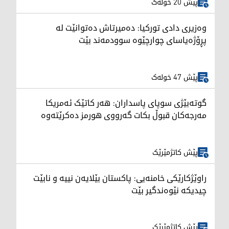
پێش 20 خولەک
وەزیری دادی تورکیا: دەمیرتاش دەتوانێت لە
پڕۆژەیاسای چوارچێوە سوودمەند بێت
پێش 47 خولەک
گوتەبێژی سوپای پاسداران: هەر کاتێک ئەمریکا
مەرجەکان قبوڵ بکات گەرووی هورمز دەکرێتەوە
پێش کاتژمێرێک
راوێژکارێکی خامنەیی: پاکستان بێلایەن نییە و نابێت
چیدیکە نێوەندگیر بێت
پێش کاتژمێرێک