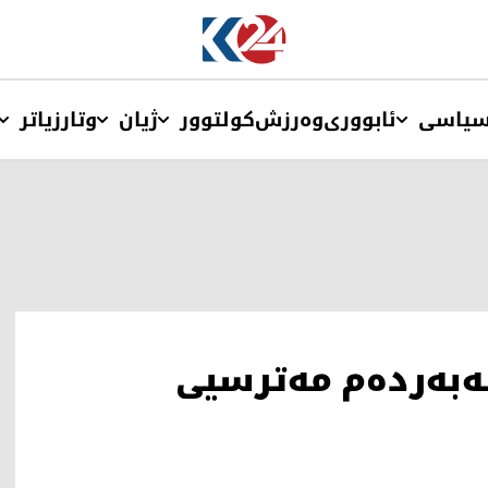
یاسی
ئابووری
وەرزش
کولتوور
ژیان
وتار
زیاتر
ەبەردەم مەترسیی