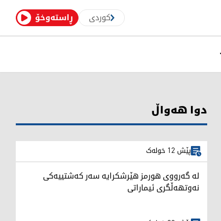
کوردی
ڕاستەوخۆ
دوا هەواڵ
پێش 12 خولەک
لە گەرووی هورمز هێرشکرایە سەر کەشتییەکی
نەوتهەڵگری ئیماراتی