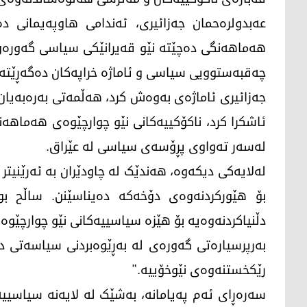
عەبدولرەحمان جەزائیری، ئەندامی هاوپەیمانی دە
هەماهەنگی دەچێتە نێو قەیرانێکی سیاسی گەورەو
چەقبەستوویی سیاسی و ئاماژە خراپەکان دەگەڕێتە
جەزائیری ئاماژەی بەوەش کرد، هەڵمەتی بەرەبەیا
ئاشکرا کرد، ناکۆکییەکانی نێو چوارچێوەی هەماه
لەسەر تەواوی پڕۆسەی سیاسی لە عێراق.
لەلایەکی دیکەوە، هەندێک لە چاودێران بە ئەرێنیتر
بۆ هێورکردنەوەی دۆخەکە دەیناسێنن. ساڵح ب
دڵنیاکردنەوەیە بۆ هێزە سیاسییەکانی نێو چوارچێو
بەرپرسیارەتی گەورەی لە بەڕێوەبردنی سیاسەتی 
رێکخستنەوەی نێوخۆییە."
سەرەڕای ئەم پەیامانە، بەشێک لە لایەنە سیاسییەک