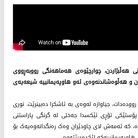
ی هەڵبژاردن، چوارچێوەی هەماهەنگی رووبەڕووی
ن و هەڵوەشاندنەوەی ئەو هاوپەیمانییە شیعەیەی
وودەدات، جیاوازە لەوەی بە ئاشکرا دەبینرێت. نوری
پۆستێکی تۆڕی ئێکسدا جەختی لە گرنگی پاراستنی
 کە ئەمەش لای چاودێران وەک رەنگدانەوەیەک بۆ
هاوپەیمانییەکە لێکدەدرێتەوە.