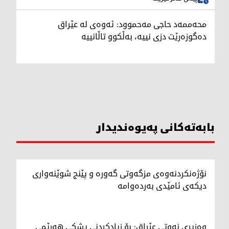
محەممەد حاجی مەحموود: ئەوەی لە عێراق
دەگوزەرێت دزی نییە، بەڵکوو تاڵانییە
بابەتەکانی پەیوەندیدار
نۆژەنکردنەوەی مزگەوتی گەورە و پێنج شوێنەواری
دیکەی ئامێدی بەردەوامە
وەزیری نەوتی عێراق: بۆ زیادکردنی پشکی هەرێمی