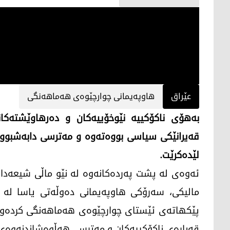
عێراق
هاوپەیمانی چوارچێوەی هەماهەنگی
بەهۆی ناکۆکییە نێوخۆییەکان و دەرهاوێشتەکان
قەیرانێکی سیاسی بووەتەوە و مەترسی دابەشبوو
لێدەکرێت.
ئەوەی لە پشت پەردەکانەوە لە نێو ماڵی شیعەدا ر
مالیکی، سەرۆکی هاوپەیمانی دەوڵەتی یاسا لە 
پێکهاتەی ئێستای چوارچێوەی هەماهەنگی کردەوە،
قەبارەی ناکۆکییەکان و مەترسی هەڵوەشاندنەوەی 