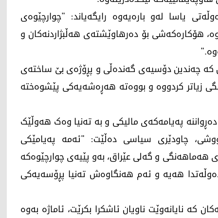
وڵەتی یاسا لەو بارەیەوە رایگەیاند: "چوارچێوەی
ە، هۆکارەکەشی بۆ دەرهاوێشتەی هەڵبژاردنەکان و
وە."
ن کە چەندین دۆسیەی گەندەڵی و پڕۆژەی بێ ساختەی
ەنگی زیاتر کردووە و بووەتە هەڕەشەیەکی پێشوەختە
 دەڕواننە پەیامەکەی مالیکی و بە تەنیا وەک هەوڵێک
ووشی، چاودێری سیاسی دەڵێت: "ئەمە پەیامێکی
ەی هەماهەنگی و گەلی عێراق، بەو پێیەی چوارچێوەکە
دەوڵەتدا هەیە و ئەم هەنگاوەش تەنیا پڕۆسەیەکی
ان کە نایانەوێت ناویان ئاشکرا بکرێت، ئاماژە بەوە