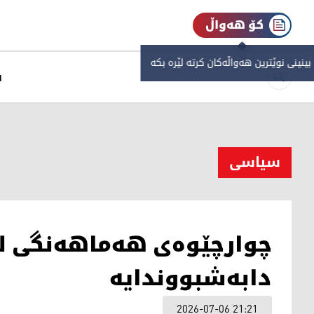
کۆ هەواڵ
 بینینی نوێترین هەواڵەکان کرتە لێرە بکە
س
سیاسی
چوارچێوەی هەماهەنگی ل
دابەشبووندایە
2026-07-06 21:21