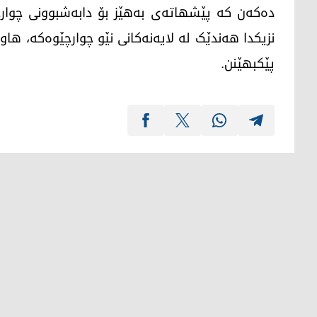
دەکەن کە پێشهاتەی بەهێز بۆ دابەشبوونی چوار
نزیکدا هەندێک لە لایەنەکانی نێو چوارچێوەکە، ه
پێکبهێنن.