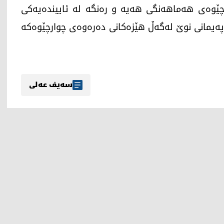
چێوەی هەماهەنگی هەیە و رەنگە لە ئاییندەیەکی
اوپەیمانی نوێ لەگەڵ هێزەکانی دەرەوەی چوارچێوەکە
سەیف عەلی