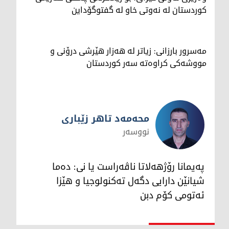
کوردستان لە نەوتی خاو لە گفتوگۆداین
مەسرور بارزانی: زیاتر لە هەزار هێرشی درۆنی و
مووشەکی کراوەتە سەر کوردستان
محەمەد تاهر زێبارى
نووسەر
محەمەد تاهر زێبارى
پەیمانا رۆژهەلاتا ناڤەراست یا نى: دەما
شیانێن دارایى دگەل تەکنولوجیا و هێزا
ئەتومى کۆم دبن