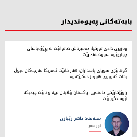
بابەتەکانی پەیوەندیدار
وەزیری دادی تورکیا: دەمیرتاش دەتوانێت لە پڕۆژەیاسای
چوارچێوە سوودمەند بێت
گوتەبێژی سوپای پاسداران: هەر کاتێک ئەمریکا مەرجەکان قبوڵ
بکات گەرووی هورمز دەکرێتەوە
راوێژکارێکی خامنەیی: پاکستان بێلایەن نییە و نابێت چیدیکە
نێوەندگیر بێت
محەمەد تاهر زێبارى
نووسەر