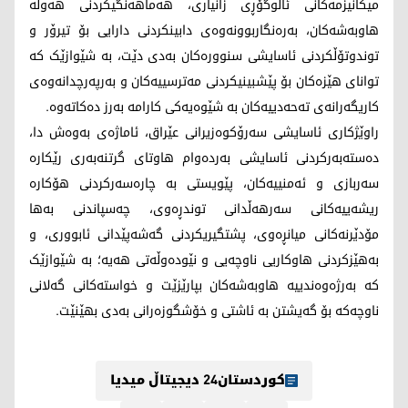
میکانیزمەکانی ئاڵوگۆڕی زانیاری، هەماهەنگیکردنی هەوڵە
هاوبەشەکان، بەرەنگاربوونەوەی دابینکردنی دارایی بۆ تیرۆر و
توندوتۆڵکردنی ئاسایشی سنوورەکان بەدی دێت، بە شێوازێک کە
توانای هێزەکان بۆ پێشبینیکردنی مەترسییەکان و بەرپەرچدانەوەی
کاریگەرانەی تەحەدییەکان بە شێوەیەکی کارامە بەرز دەکاتەوە.
راوێژکاری ئاسایشی سەرۆکوەزیرانی عێراق، ئاماژەی بەوەش دا،
دەستەبەرکردنی ئاسایشی بەردەوام هاوتای گرتنەبەری رێکارە
سەربازی و ئەمنییەکان، پێویستی بە چارەسەرکردنی هۆکارە
ریشەییەکانی سەرهەڵدانی توندڕەوی، چەسپاندنی بەها
مۆدێرنەکانی میانڕەوی، پشتگیریکردنی گەشەپێدانی ئابووری، و
بەهێزکردنی هاوکاریی ناوچەیی و نێودەوڵەتی هەیە؛ بە شێوازێک
کە بەرژەوەندییە هاوبەشەکان بپارێزێت و خواستەکانی گەلانی
ناوچەکە بۆ گەیشتن بە ئاشتی و خۆشگوزەرانی بەدی بهێنێت.
کوردستان24 دیجیتاڵ میدیا