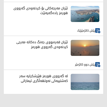
ئێران مەرجەکانی بۆ کردنەوەی گەرووی
هورمز رادەگەیەنێت
پێش کاتژمێرێک
ئێران قەرەبووی جەنگ دەکاتە مەرجی
کردنەوەی گەرووی هورمز
پێش دوو کاتژمێر
لە گەرووی هورمز هێرشکرایە سەر
کەشتییەکی نەوتهەڵگری ئیماراتی