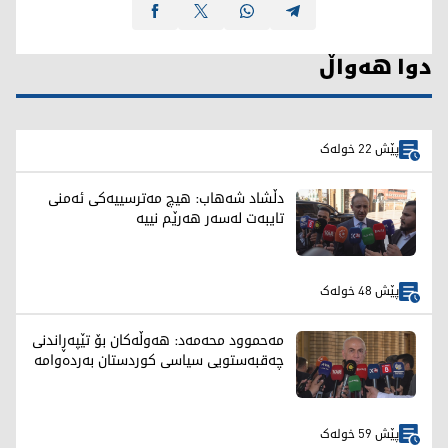
دوا هەواڵ
پێش 22 خولەک
دڵشاد شەهاب: هیچ مەترسییەکی ئەمنی
تایبەت لەسەر هەرێم نییە
پێش 48 خولەک
مەحموود محەمەد: هەوڵەکان بۆ تێپەڕاندنی
چەقبەستویی سیاسی کوردستان بەردەوامە
پێش 59 خولەک