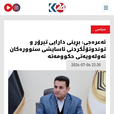
Open Menu
سیاسی
ئەعرەجی: بڕینی دارایی تیرۆر و
توندوتۆڵکردنی ئاسایشی سنوورەکان
ئەولەویەتی حکوومەتە
2026-07-06 22:35