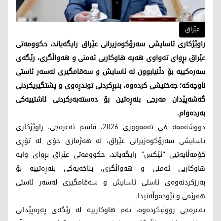
عێراق
راوێژکاری ئاسایشی سەرۆکوەزیرانی عێراق رایگەیاند، حکوومەتی
عێراق بڕوای تەواوی هەیە هاوکاریی ئەمنی و هەواڵگری، رێگەی
سەرەکییە بۆ دڵنیابوون لە ئاسایش و سەقامگیری لەسەر ئاستی
ناوچەکە؛ جەختیشی کردەوە، بنبڕکردنی توندڕەوی و پشتگیریکردنی
گەشەپێدان مەرجی بنەڕەتین بۆ دەستەبەرکردنی ئاشتییەکی
بەردەوام.
دووشەممە 6ـی تەممووزی 2026، قاسم ئەعرەجی، راوێژکاری
ئاسایشی سەرۆکوەزیرانی عێراق، لە هەژماری خۆی لە تۆڕی
کۆمەڵایەتیی "ئێکس" رایگەیاند، حکوومەتی عێراق بڕوای وایە
هاوکاریی ئەمنی و هەواڵگری، بناخەیەکی بنەڕەتییە بۆ
بەرزکردنەوەی ئاستی ئاسایش و سەقامگیری لەسەر ئاستی
هەرێمی و نێودەوڵەتیدا.
ئەعرەجی روونیکردەوە، ئەم هاوکارییە لە رێگەی پەرەپێدانی