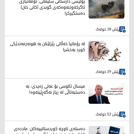
پۆلیسی دارستانی سلێمانی: تۆمەتباری
ئاگرکەوتنەوەکەی گوندی (کانی خان)
دەستگیرکرا
پێش 38 خولەک
لە رۆمانیا خەڵاتی رێزلێنان بە هونەرمەندێکی
کورد بەخشرا
پێش 39 خولەک
میسال ئالوسی بۆ عەلی زەیدی: بە
دەستبەتاڵی لە ریاز نەگەڕێیتەوە!
پێش 52 خولەک
دەستەی ناوچە کوردستانییەکان: ماددەی