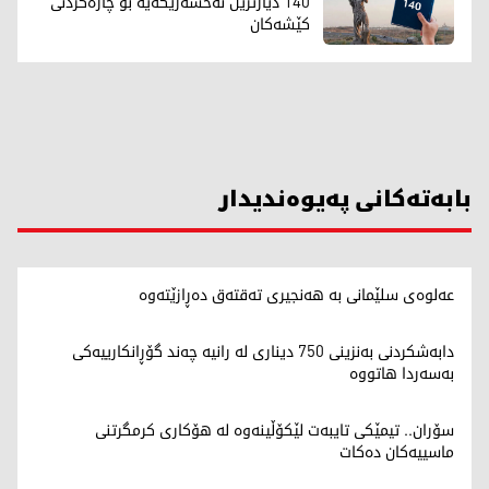
140 دیارترین نەخشەرێگەیە بۆ چارەکردنی
کێشەکان
بابەتەکانی پەیوەندیدار
عەلوەی سلێمانی بە هەنجیری تەقتەق دەڕازێتەوە
دابەشکردنی بەنزینی 750 دیناری لە رانیە چه‌ند گۆڕانكارییه‌كی
بەسەردا هاتووە
سۆران.. تیمێکی تایبەت لێکۆڵینەوە لە هۆکاری کرمگرتنی
ماسییەکان دەکات