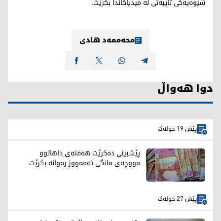
شێوەیەکی تایبەتی لە میدیاکاندا بکرێت.
محەممەد هادی
دوا هەواڵ
پێش 19 خولەک
پێشبینی دەکرێت هەفتەی داهاتوو
مووچەی مانگی تەممووز رەوانە بکرێت
پێش 27 خولەک