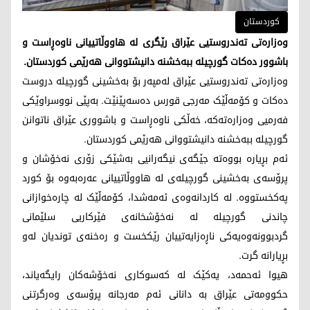
کوردستان
وەزارەتی تەندروستیی عێراق رێگری لە هاووڵاتییانی ناوەڕاست و
باشوور دەکات گورچیلە ببەخشنە دانیشتووانی هەرێمی کوردستان.
وەزارەتی تەندروستیی عێراق لەمپەر بۆ بەخشینی گورچیلە دروست
دەکات و کۆمەڵێک مەرجی قورس دەسەپێنێت. بەپێی نووسراوێکی
فەرمیی وەزارەتەکە، خەڵکی ناوەڕاست و باشووری عێراق ناتوانن
گورچیلە ببەخشنە دانیشتووانی هەرێمی کوردستان.
ئەم بڕیارە بووەتە جێگەی نیگەرانیی بەشێکی زۆری نەخۆشان و
پرۆسەی بەخشینی گورچیلەی لە هاووڵاتییانی عەرەبەوە بۆ کورد
پەکخستووە. لە کاردانەوەی ئەمەشدا، کۆمەڵێک لە چارەخوازانی
چاندنی گورچیلە لە نەخۆشخانەی فێرکاریی سلێمانی
گردبوونەوەیەکی ناڕەزایەتییان رێکخست و رەخنەی توندیان لەو
بڕیارانە گرت.
هیوا ئەحمەد، یەکێک لە کەسوکاری نەخۆشەکان رایگەیاند،
حکوومەتی عێراق بە دانانی ئەم مەرجانە پرۆسەی وەرگرتنی