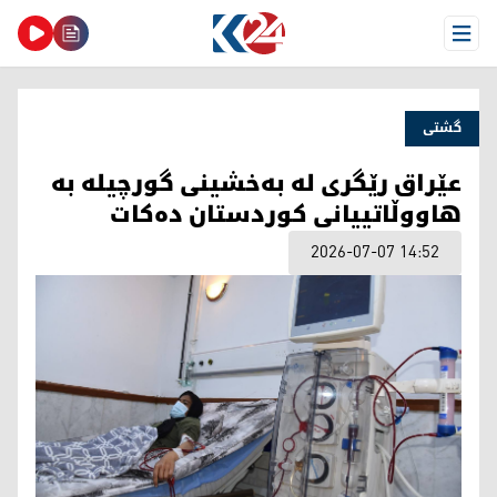
Open Menu
گشتی
عێراق رێگری لە بەخشینی گورچیلە بە
هاووڵاتییانی کوردستان دەکات
2026-07-07 14:52