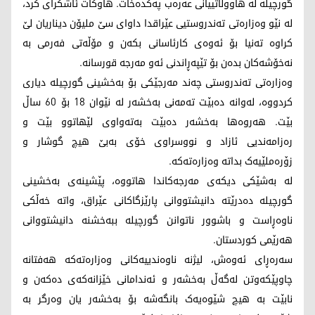
گورچیلە لە هاووڵاتییانی عەرەب پەکدەخات. هاوکات ئاشکرای کرد،
لە نێو وەزارەتی تەندروستیی عێراقدا داوای سێ ملیۆن دیناریان لێ
کراوە تەنیا بۆ ئەوەی کارئاسانی بکەن و مۆڵەتی فەرمی بە
نەخۆشەکان بدەن بۆ تێپەڕاندنی ئەو مەرجە قورسانە.
وەزارەتی تەندروستی چەند مەرجێکی بۆ بەخشینی گورچیلە دیاری
کردووە، لەوانە دەبێت تەمەنی بەخشەر لە نێوان 18 بۆ 60 ساڵ
بێت. هەروەها بەخشەر دەبێت بەتەواوی لێهاتوو بێت و
رەزامەندیی ئازاد و نووسراوی خۆی بەبێ هیچ گوشار و
زۆرەملێیەک بداتە وەزارەتەکە.
لە بەشێکی دیکەی مەرجەکاندا هاتووە، پێشینەی بەخشینی
گورچیلە دەدرێتە دانیشتووانی پارێزگاکانی عێراق، واتە خەڵکی
ناوەڕاست و باشوور ناتوانن گورچیلە ببەخشنە دانیشتووانی
هەرێمی کوردستان.
سەرەڕای ئەوەش، لیژنە ناوەندییەکانی وەزارەتەکە هەفتانە
چاوپێکەوتن لەگەڵ بەخشەر و ئەندامانی خێزانەکەی دەکەن و
نابێت بە هیچ شێوەیەک بانگەشە بۆ بەخشەر یان وەرگر بە