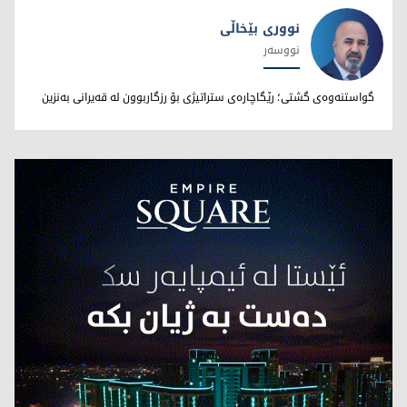
نووری بێخاڵی
نووسەر
نووری بێخاڵی
گواستنەوەی گشتی؛ رێگاچارەی ستراتیژی بۆ رزگاربوون لە قەیرانی بەنزین