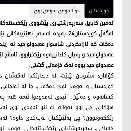
کوردستان
جوڵانەوەی نەوەی نوێ
ئەمین کابایز، سەرپەرشتیاری پێشووی رێکخستنەکان
لەگەڵ کوردستان24 پەردە لەسەر نهێن
دەکات کە ئازادکردنی شاسوار عەبدولواحید لە زی
عەبدولواحید و رەیان کلدانییەوە رێکخرابوو، ئامانج ل
عەبدولواحید بووە نەک خزمەتی گشتی.
کۆڤان:
سڵاوتان لێبێت، لە دیدارێکدا لەگەڵتان د
کوردستان و نەوەی نوێ دەکەین. جا لە ئەنجامی 
کشانەوە و دەڵێن؛ "ئیدی لەمەودوا ئێمە هیچ پەیو
هۆکاری چی بوو ئەوانە لە نێو نەوەی نوێ نەما
رێککەوتوون؟ چی بەڵێنێکیان بەیەکدی داوە؟ لەسەر
خەیلانی، سەرپەرشتیاری رێکخستنەکانی نەوەی نوێ