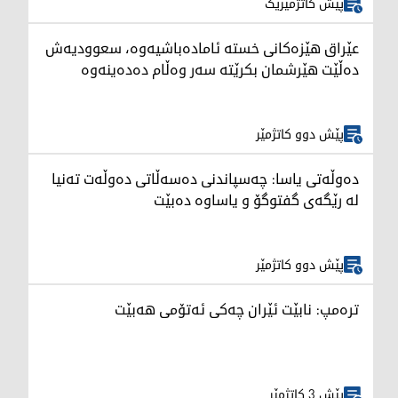
پێش کاتژمێرێک
عێراق هێزەکانی خستە ئامادەباشیەوە، سعوودیەش
دەڵێت هێرشمان بکرێتە سەر وەڵام دەدەینەوە
پێش دوو کاتژمێر
دەوڵەتی یاسا: چەسپاندنی دەسەڵاتی دەوڵەت تەنیا
لە رێگەی گفتوگۆ و یاساوە دەبێت
پێش دوو کاتژمێر
ترەمپ: نابێت ئێران چەکی ئەتۆمی هەبێت
پێش 3 کاتژمێر