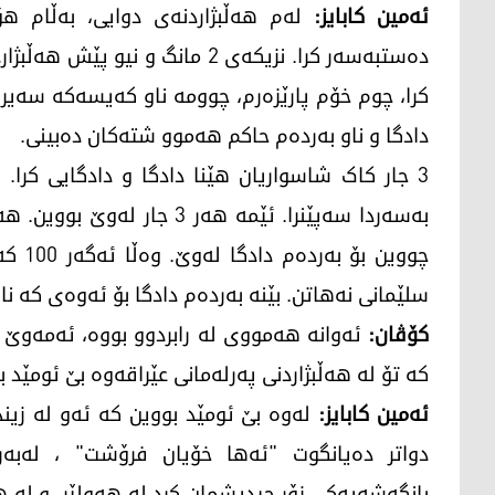
ئەمین کابایز:
لەم هەڵبژاردنەی دوایی، بەڵام هۆ
دەستبەسەر کرا. نزیکەی 2 مانگ و
کرا، چوم خۆم پارێزەرم، چوومە ناو کەیسەکە سەیر
دادگا و ناو بەردەم حاکم هەموو شتەکان دەبینی.
3 جار کاک شاسواریان هێنا دادگا و دادگایی کر
سلێمانی نەهاتن. بێنە بەردەم دادگا بۆ ئەوەی کە نا
کۆڤان:
ئەوانە هەمووی لە رابردوو بووە، ئەمەوێ
کە تۆ لە هەڵبژاردنی پەرلەمانی عێراقەوە بێ ئومێد 
ئەمین کابایز:
لەوە بێ ئومێد بووین کە ئەو لە زیند
دواتر دەیانگوت "ئەها خۆیان فرۆشت" ، لەبەر 
بانگەشەیەکی زۆر جیدیشمان کرد لە هەولێر، و لە ه