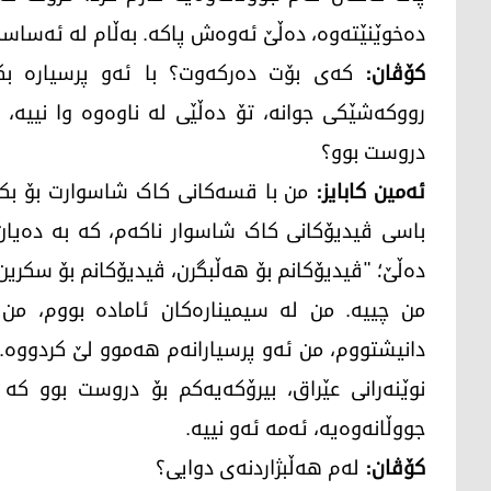
دەخوێنێتەوە، دەڵێ ئەوەش پاکە. بەڵام لە ئەساسدا 
کۆڤان:
رووکەشێکی جوانە، تۆ دەڵێی لە ناوەوە وا نییە،
دروست بوو؟
ئەمین کابایز:
من با قسەکانی کاک شاسوارت بۆ بکە
باسی ڤیدیۆکانی کاک شاسوار ناکەم، کە بە دەیا
دەڵێ؛ "ڤیدیۆکانم بۆ هەڵبگرن، ڤیدیۆکانم بۆ سکری
من چییە. من لە سیمینارەکان ئامادە بووم، من ل
دانیشتووم، من ئەو پرسیارانەم هەموو لێ کردووە.
نوێنەرانی عێراق، بیرۆکەیەکم بۆ دروست بوو کە
جووڵانەوەیە، ئەمە ئەو نییە.
کۆڤان:
لەم هەڵبژاردنەی دوایی؟