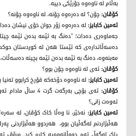
بەڵام لە ناوەوە جۆرێکی دییە.
کۆڤان:
چۆن؟ لە دەرەوە چۆنە، لە ناوەوە چۆنە؟
ئەمین کابایز:
لە دەرەوە زۆر جوان خۆی نیشان دەدات
جەماوەری دەدات؛ "دەنگ بە ئێمە بدەن ئێمە چیتا
دەسەڵاتدارەی کە ئێستا هەن لە کوردستان حوکمی
مەبنەوە، دەنگ بە ئێمە بدەن ئێمە بچینە دەسەڵات،
کۆڤان:
ئەی لە ناوەوە چۆن بوو؟
ئەمین کابایز:
لە ناوەوە دۆخەکە قۆرخ کرابوو تەنیا
کۆڤان:
ئەی بۆچی بەرگەت گرت
ئەوەت زانی؟
ئەمین کابایز:
نەخێر، نا وەڵا کاک کۆڤان، لە سەرەتا
هەڵبژاردنم لەگەڵیان بوو، هەردوو هەڵبژاردنی پەرل
پاک لەگەڵ ئەم جووڵانەوەیە کارم کرد. مرۆڤ ئەگ