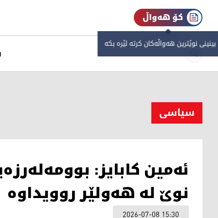
کۆ هەواڵ
 بینینی نوێترین هەواڵەکان کرتە لێرە بکە
س
سیاسی
ئەمین کابایز: بوومەلەرزە
نوێ لە هەولێر روویداوە
2026-07-08 15:30