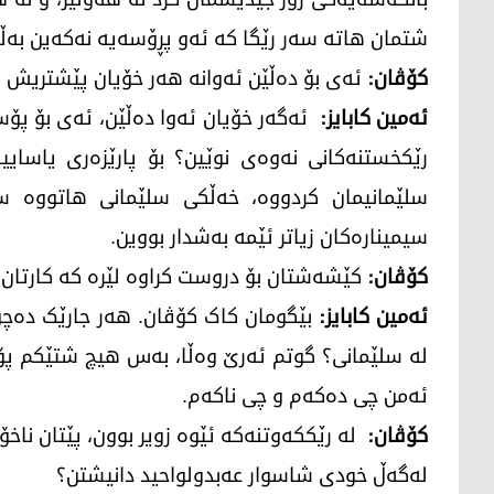
شتمان هاتە سەر رێگا کە ئەو پڕۆسەیە نەکەین بەڵا
کۆڤان:
ئەی بۆ دەڵێن ئەوانە هەر خۆیان پێشتریش ه
ئەمین کابایز:
ئەگەر خۆیان ئەوا دەڵێن، ئەی بۆ پۆس
رێکخستنەکانی نەوەی نوێین؟ بۆ پارێزەری یاسای
سلێمانیمان کردووە، خەڵکی سلێمانی هاتووە سە
سیمینارەکان زیاتر ئێمە بەشدار بووین.
کۆڤان:
کێشەشتان بۆ دروست کراوە لێرە کە کارتان 
ئەمین کابایز:
بێگومان کاک کۆڤان. هەر جارێک دەچو
لە سلێمانی؟ گوتم ئەرێ وەڵا، بەس هیچ شتێکم پۆست
ئەمن چی دەکەم و چی ناکەم.
کۆڤان:
لە رێککەوتنەکە ئێوە زویر بوون، پێتان ناخۆ
لەگەڵ خودی شاسوار عەبدولواحید دانیشتن؟