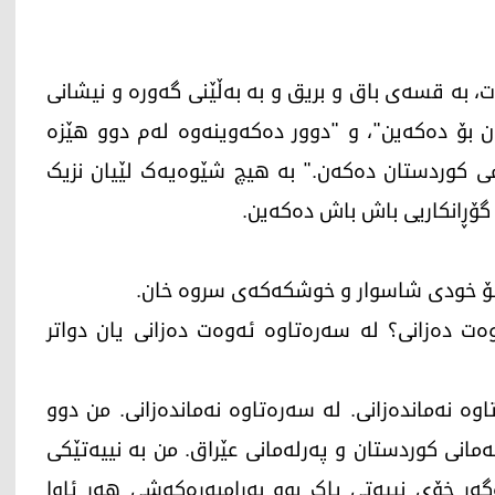
، بە قسەی باق و بریق و بە بەڵێنی گەورە و نیشانی
ن بۆ دەکەین"، و "دوور دەکەوینەوە لەم دوو هێزە
 کوردستان دەکەن." بە هیچ شێوەیەک لێیان نزیک
 گۆڕانکاریی باش باش دەکەین.
 بۆ خودی شاسوار و خوشکەکەی سروە خان.
 4 ساڵ مادام ئەوەت دەزانی؟ لە سەرەتاوە ئەوەت دەزانی یان دواتر
وە نەماندەزانی. لە سەرەتاوە نەماندەزانی. من دوو
ەمانی کوردستان و پەرلەمانی عێراق. من بە نییەتێکی
ەر خۆی نییەتی پاک بوو بەرامبەرەکەشی هەر ئاوا