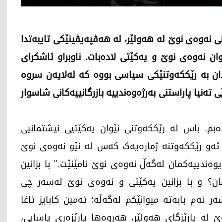
ی نەوەی نوێ لە هەولێر، لە هەڤپەیڤینێکی تایبەتدا
ییەکانی نێوان نەوەی نوێ و یەکێتی لادەبات. ناوبراو ئاشکرای
ندان بە رێککەوتنێکی سیاسی بووە کە لەلایەن سروە
ێی تەنیا پاراستنی بەرژەوەندییە بازرگانییەکانی شاسوار
ەبم. باس لە رێککەوتنی نێوان یەکێتیی نیشتمانیی
ئەو رێککەوتنە ژمارەیەک کەس لە نێو نەوەی نوێ
ەندییەکمان لەگەڵ نەوەی نوێ نامێنێت." با بزانین
ن؟ و با بزانین یەکێتی و نەوەی نوێ لەسەر چی
 ئەم بابەتە میوانێکم لەگەڵە؛ ئەمین کابایز ئاغا
 لە پارێزگای هەولێر، هەروەها پارێزەری یاسایی،