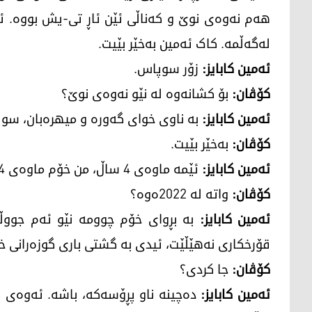
هەم نەوەی نوێ و کەناڵی ئێن ئاڕ تی-یش بووە. ئ
لەگەڵمە. کاک ئەمین بەخێر بێیت.
ئەمین کابایز:
زۆر سوپاس.
کۆڤان:
بۆ کشانەوە لە نێو نەوەی نوێ؟
ئەمین کابایز:
بە ناوی خوای گەورە و میهرەبان، سوپ
کۆڤان:
بەخێر بێیت.
ئەمین کابایز:
ئێمە ماوەی 4 ساڵ، من خۆم ماوەی 4 ساڵ لە نێو چوومە نێو ئەم جووڵانەوەیە.
کۆڤان:
واتە لە 2022ەوە؟
ئەمین کابایز:
بە بڕوای خۆم چوومە نێو ئەم جووڵا
قۆرخکاری نەهێڵێت، ئیدی بە گشتی باری گوزەرانی خ
کۆڤان:
جا کردی؟
ئەمین کابایز:
دەچینە ناو پڕۆسەکە، باشە. ئەوەی ک