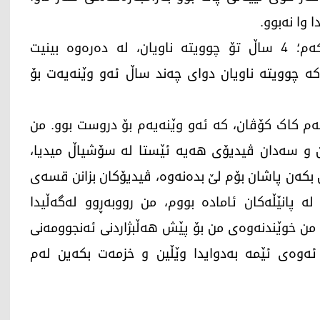
وا نەبوو.
کەی بۆت دەرکەوت؟ با ئەو پرسیارە بکەم؛ 4 ساڵ تۆ چوویتە ناویان، لە دەرەوە بینیت
 کە چوویتە ناویان دوای چەند ساڵ ئەو وێنەیەت بۆ
م کاک کۆڤان، کە ئەو وێنەیەم بۆ دروست بوو. من
ن و سەدان ڤیدیۆی هەیە ئێستا لە سۆشیاڵ میدیا،
ن بکەن پاشان بۆم لێ بدەنەوە، ڤیدیۆکان بزانن قسەی
ە پانێڵەکان ئامادە بووم، من رووبەڕوو لەگەڵیدا
 من خوێندنەوەی من بۆ پێش هەڵبژاردنی ئەنجوومەنی
 ئەوەی ئێمە بەدوایدا وێڵین و خزمەت بکەین لەم