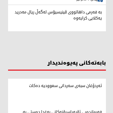
بە فەرمی داهاتووی ڤینیسیۆس لەگەڵ ریال مەدرید
یەکلایی کرایەوە
بابەتەکانی پەیوەندیدار
ئەردۆغان سبەی سەردانی سعوودیە دەکات
فەرماندەیی ئۆپەراسیۆنەکانی بەغدا دەستی بە