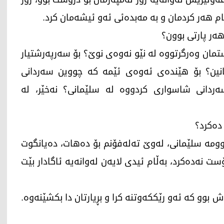
م هەر کردمان و بە مەبدەئی ئەو ئیشەمان کرد.
ەر پارتی بوون؟
تمان وەرگرتووە لە نێو نەوەی نوێ؟ بۆ سەرپەرشتیار
یانین؟ بۆ هێندەی ئەوەی ئێمە کە چووین سەردانی
ردانی شاسواری کردووە لە سلێمانی؟ نەخێر، لە
دەکرد؟
ومە سلێمانی، لەوێ تەلەفۆنم بۆ دەهات، دەیانگوت
 نەدەکرد، بەڵام ئیدی لایەن لەوانەیە ئاگادار بێت
ش بوو کە ئەو رێککەوتنە کرا و بڕیارتان دا بکشێنەوە.