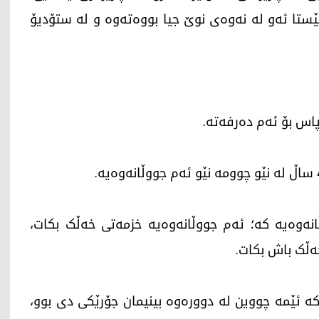
ێستا ئەو لە نەوەی نوێ جیا بووەتەوە و لە ستۆدیۆ
اس بۆ ئەم دەرفەتە.
نەوەیە کە؛ ئەم جووڵانەوەیە خزمەتی خەڵک بکات،
ەڵک باش بکات.
ە ئێمە چووین لە دوورەوە بینیمان جۆرێکی دی بوو،