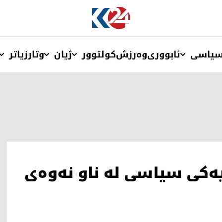
یاسی
ئابووری
وەرزش
کولتوور
ژیان
وتار
زیاتر
یەکی سیاسی لە ناو نەوەی