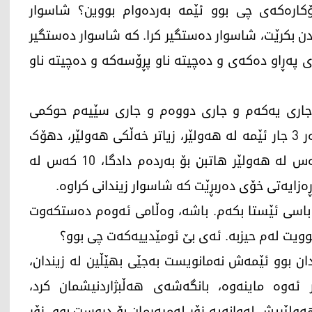
کارەکەی چی بوو ئێمە بەردەوام بووین؟ شاسوار
 نیو پێش هەڵبژاردن بکرێت، شاسوار دەستگیر کرا. کە شاسوار دەستگیر
ی پەڕاو دەکەی و دەچیتە ناو پڕۆسەکە و دەچیتە ناو
ا. جاری یەکەم و جاری دووەم و جاری سێیەم حوکمی
بەسەردا سەپێنرا. ئێمە هەر 3 جار لەوێ بووین. هەر 3 جار ئێمە لە هەولێر، زیاتر خەڵکی هەولێر، دهۆک
چووین بۆ بەردەم دادگا لەوێ. وەڵا ئەگەر 100 کەس لە هەولێر هاتبن بۆ بەردەم دادگا، 10 کەس لە
ڕەزایەتی خۆی دەربڕێت کە شاسوار زیندانی کراوە.
 باسی ئێستا بکەم. باشە، وەڵامی ئەوەم دەستکەوت
بوویت لەم حیزبە. ئەی بێ ئومێدییەکەت چی بوو؟
ان بوو ئێمەش نەمانویست بەجێی بهێڵین لە زیندان،
ئەوە ماینەوە، بانگەشەی هەڵبژاردنیشمان کرد،
ەولێریش لەوانەیە زۆر لەمپەرمان بۆ دروست بوو، زۆر