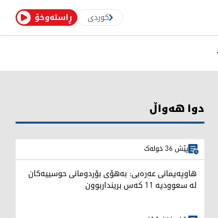
کوردی
ڕاستەوخۆ
دوا هەواڵ
پێش 36 خولەک
هاوپەیمانی عەرەبی: بەهۆی بۆردومانی حوسییەکان
لە سعوودیە 11 کەس برینداربوون