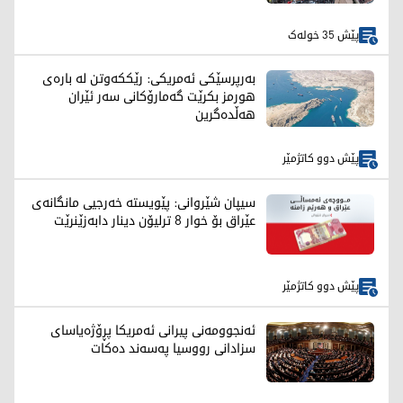
پێش 35 خولەک
بەرپرسێکی ئەمریکی: رێککەوتن لە بارەی
هورمز بکرێت گەمارۆکانی سەر ئێران
هەڵدەگرین
پێش دوو کاتژمێر
سیپان شێروانی: پێویستە خەرجیی مانگانەی
عێراق بۆ خوار 8 ترلیۆن دینار دابەزێنرێت
پێش دوو کاتژمێر
ئەنجوومەنی پیرانی ئەمریکا پڕۆژەیاسای
سزادانی رووسیا په‌سه‌ند ده‌كات