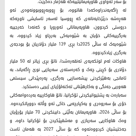
بۆ سەر تەواوی هاوپەیمانێتییەکە هەژمار دەکرێت.
لە ڕاگەیەندراوەکەدا هاتووە، بۆ ڕووبەڕووبوونەوەی ئەو
هەڕەشە درێژخایەنانەی کە ڕووسیا لەسەر ئاسایشی ناوچەکە
دروستی کردوون، هاوپەیمانانی ئەوروپا و کەنەدا خەرجییە
بەرگرییەکانی خۆیان بە شێوەیەکی بەرچاو زیاد کردووە، بە
شێوەیەک لە ساڵی 2025دا بڕی 139 ملیار دۆلاریان بۆ بودجەی
بەرگری زیادکردووە.
هاوکات لەم لوتکەیەی ئەنقەرەشدا، ناتۆ بڕی زیاتر لە 50 ملیار
دۆلاری بۆ کڕینی چەک و کەرەستەی سەربازیی نوێ ڕاگەیاند، بە
ئامانجی بەهێزکردنی پیشەسازیی بەرگری، پەرەپێدانی سیستمی
هەوریی جەنگی و بەکارهێنانی تەکنەلۆژیای ژیریی دەستکرد.
سەبارەت بە پشتیوانیکردنی ئۆکرانیا، ناتۆ هاوکارییە بەردەوامەکانی
خۆی بۆ سەروەری و یەکپارچەیی خاکی ئەو وڵاتە دووپاتکردەوە.
بۆ ساڵی 2026، هاوپەیمانان بەڵێنی دابینکردنی 70 ملیار یۆرۆیان
وەک هاوکاریی سەربازی و مەشقپێکردن بۆ ئۆکرانیا داوە، و
جەختیشیان کردووەتەوە کە بۆ ساڵی 2027 بە هەمان ئاست