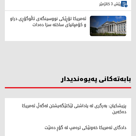
پێش 3 کاتژمێر
ئەمریکا تۆڕێکی نووسینگەی ئاڵوگۆڕی دراو
و کۆمپانیای ساختە سزا دەدات
بابەتەکانی پەیوەندیدار
پزیشکیان: بەرگری لە یاداشتی لێکتێگەیشتن لەگەڵ ئەمریکا
دەکەین
دادگای ئەمریکا خەونێکی ترەمپ لە گۆڕ دەنێت