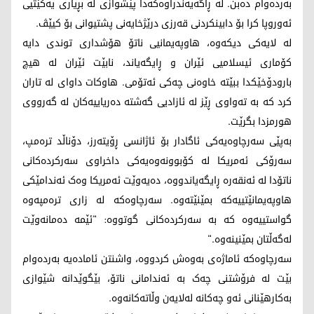
بەردەوام دەبن. لە ڕاگەیەندراوەکەدا پێشوازی لە بڕیاری یەکێتیی
ئەوروپا کرا بۆ دابینکردنی قەرزی درێژخایەنی پشتیوانی بۆ کیێڤ.
لە لایەکی دیکەوە، هاوپەیمانیی ناتۆ هۆشداری توندی دایە
کۆماری ئیسلامیی ئێران و ڕایگەیاند، نابێت ئێران لە هیچ
بارودۆخێکدا ببێتە خاوەنی چەکی ئەتۆمی. هاوکات داوای لە تاران
کرد کە بە تەواوی ڕێز لە ئازادیی گەشتە دەریاییەکان لە گەرووی
هورمزدا بگرێت.
بەپێی سەرچاوەیەکی ئاگادار بۆ ئاژانسی ڕۆیتەرز، دۆناڵد ترەمپ،
سەرۆکی ئەمریکا لە کۆبوونەوەیەکی داخراوی سەرکردەکانی
ناتۆدا لە ئەنقەرە ڕایگەیاندووە، دەیەوێت ئەمریکا وەک ئەندامێکی
هاوپەیمانێتییەکە بمێنێتەوە. سەرچاوەکە لە زاری ترەمپەوە
گواستییەوە کە بە سەرکردەکانی گوتووە: "ئێمە دەمانەوێت
لەگەڵتان بمێنینەوە."
سەرچاوەکە ئاماژەی بەوەش کردووە، واشنتن ئامادەیە بەردەوام
بێت لە فرۆشتنی چەک بە ئەندامانی ناتۆ، بێگوێدانە شێوازی
بەکارهێنانی ئەو چەکانە لەلایەن وڵاتەکانەوە.