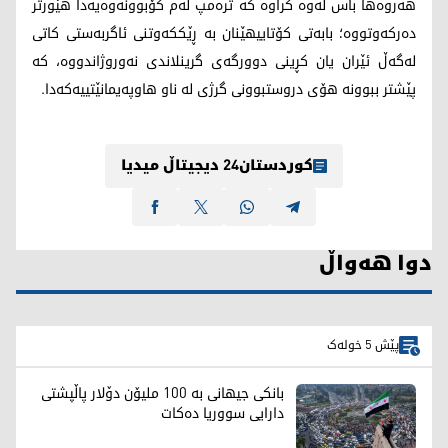
هەروەها باس لەوە کراوە کە ترەمپ لەم کۆبوونەوەیەدا هێورتر
دەرکەوتووە؛ بابەتی کۆتاییهێنان بە ڕێککەوتنی ئاگربەستی کاتی
لەگەڵ ئێران یان کڕینی دوورگەی گرینلاندی نەوروژاندووە، کە
پێشتر ببوونە هۆی دروستبوونی گرژی لە ناو هاوپەیمانێتییەکەدا.
کوردستان24 دیجیتاڵ میدیا
دوا هەواڵ
پێش 5 خولەک
بانکی جیهانی بە 100 ملیۆن دۆلار پاڵپشتی
دارایی سووریا دەکات