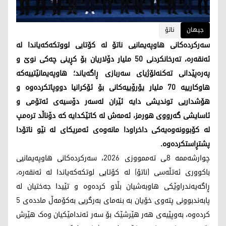
جیهان
ناتۆ
سەرکردەکانی هاوپەیمانیی ناتۆ لە کۆتایی لووتکەکەیاندا لە
ئەنقەرە، تەرخانکردنی 50 ملیار دۆلاریان بۆ کڕینی چەکی نوێ و
پەرەپێدانی تەکنەلۆژیای سەربازی ڕاگەیاند؛ هاوپەیمانێتییەکە
هاوکارییە 70 ملیار یۆرۆییەکانی بۆ ئۆکرانیا دووپاتکردەوە و
هۆشداریی توندیشی دایە ئێران لەسەر دۆسیەی ئەتۆمی و
ئاسایشی گەرووی هورمز، ئەمەش لە کاتێکدایە کە دۆناڵد ترەمپ
لە کۆبوونەوەیەکی داخراودا مانەوەی ئەمریکای لە نێو ناتۆدا
پشتڕاستکردەوە.
چوارشەممە 8ـی تەممووزی 2026، سەرکردەکانی هاوپەیمانیی
باکووری ئەتڵەسی (ناتۆ) لە کۆتایی لوتکەکەیاندا لە ئەنقەرە،
ڕاگەیەندراوێکی هاوبەشیان بڵاو کردەوە و تێیدا جەختیان لە
پابەندبوونی پتەوی خۆیان بە بنەمای بەرگریی بەکۆمەڵ ماددەی 5
کردەوە، بەوپێیەی هەر هێرشێک بۆ سەر ئەندامێکیان وەک هێرش