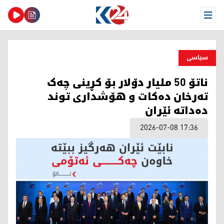
Open Menu
سیاسی
ناتۆ 50 ملیار دۆلار بۆ کڕینی چەک
تەرخان دەکات و هۆشداری توند
دەداتە ئێران
2026-07-08 17:36