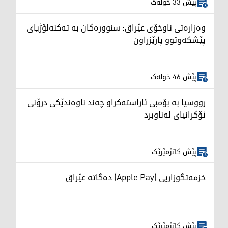
پێش 33 خولەک
وەزارەتی ناوخۆی عێراق: سنوورەکان بە تەکنەلۆژیای
پێشکەوتوو پارێزراون
پێش 46 خولەک
رووسیا بە بۆمبی ئاراستەکراو چەند ناوەندێکی درۆنی
ئۆکرانیای لەناوبرد
پێش کاتژمێرێک
خزمەتگوزاریی (Apple Pay) دەگاتە عێراق
پێش کاتژمێرێک