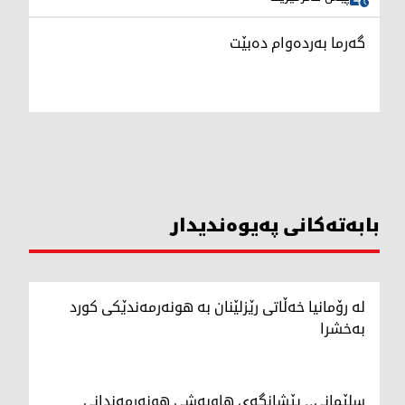
گەرما بەردەوام دەبێت
بابەتەکانی پەیوەندیدار
لە رۆمانیا خەڵاتی رێزلێنان بە هونەرمەندێکی کورد
بەخشرا
سلێمانی.. پێشانگەی هاوبەشی هونەرمەندانی