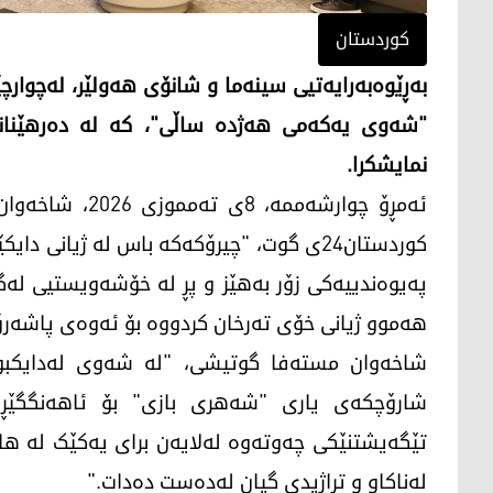
کوردستان
بەڕێوەبەرایەتیی سینەما و شانۆی هەولێر، لەچوار
"شەوی یەکەمی هەژدە ساڵی"، کە لە دەرهێنانی ح
نمایشکرا.
ئەمڕۆ چوارشەممە
کوردستان24ی گوت، "چیرۆکەکە باس لە ژیانی 
پەیوەندییەکی زۆر بەهێز و پڕ لە خۆشەویستیی لەگ
هەموو ژیانی خۆی تەرخان کردووە بۆ ئەوەی پاشەرۆ
شارۆچکەی یاری "شەهری بازی" بۆ ئاهەنگگێڕ
تێگەیشتنێکی چەوتەوە لەلایەن برای یەکێک لە هاو
لەناکاو و تراژیدی گیان لەدەست دەدات."