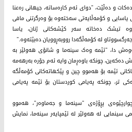
ەکات و دەڵێت، "دوای ئەم کارەساتە، جیهانی رەعنا
ی یاسایی و کۆمەڵایەتی سەختەوە بۆ وەرگرتنی مافی
وە تیشک دەخاتە سەر کێشەکانی ژنان، یاسا
جەرگسووتاو لە کۆمەڵگەدا رووبەڕوویان دەبێتەوە."
ەوەش دا، "ئێمە وەک سینەما و شانۆی هەولێر بە
دەکەین، چونکە باوەڕمان وایە ئەم جۆرە بەرهەمە
کانی ئێمە بۆ هەموو چین و پێکهاتەکانی کۆمەڵگە
کی تر، چونکە پەیامی کوردستان بۆ ئێمە پەیامی
چوارچێوەی پڕۆژەی "سینەما و جەماوەر"، هەموو
، بێبەرامبەر فیلمی سینمایی لە هەولێر لە ئێمپایەر سینەما، نمایش