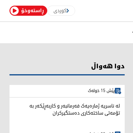
کوردی
ڕاستەوخۆ
دوا هەواڵ
پێش 15 خولەک
لە ناسریە ژمارەیەک فەرمانبەر و کاربەڕێکەر بە
تۆمەتی ساختەکاری دەستگیرکران