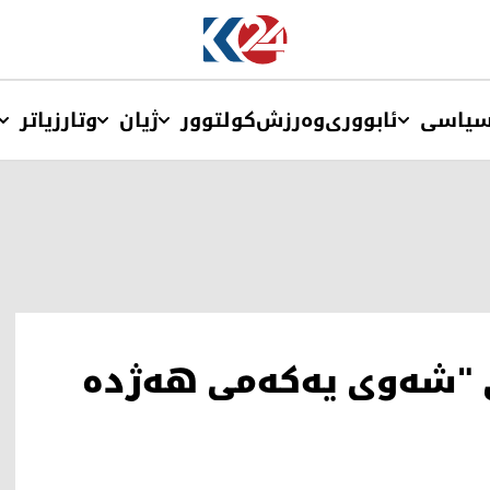
یاسی
ئابووری
وەرزش
کولتوور
ژیان
وتار
زیاتر
ی "شەوی یەکەمی هەژدە