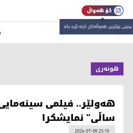
کۆ هەواڵ
 بینینی نوێترین هەواڵەکان کرتە لێرە بکە
س
هونەری
هەولێر.. فیلمی سینەمای
ساڵی" نمایشکرا
2026-07-08 23:10