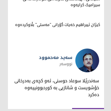
سیرامیک کرایەوە
کیژان ئیبراهیم خەیات گۆرانی "مەستی" بڵاوکردەوە
سەيد مەحموود
نووسەر
سەيد مەحموود
سەندرێلا سوعاد حوسنی، ئه‌و كچه‌ی به‌درخانی
خۆشویست و شانازیی به‌ كوردبوونییه‌وه‌
ده‌كرد