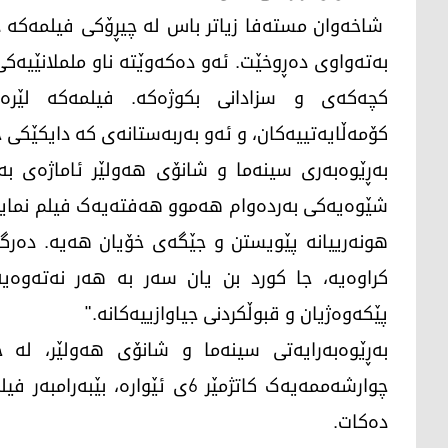
شاخەوان مستەفا زیاتر باس لە چیڕۆکی فیلمەکە د
بەتەواوی دەڕوخێت. ئەو دەکەوێتە ناو ململانێیەک
کچەکەی و سزادانی بکوژەکە. فیلمەکە لێرە
کۆمەڵایەتییەکان، و ئەو بەربەستانەی کە دایکێکی 
بەڕێوەبەری سینەما و شانۆی هەولێر ئاماژەی ب
شێوەیەکی بەردەوام هەموو هەفتەیەک فیلم نمایش 
هونەرییانە پێویستن و جێگەی خۆیان هەیە. دەرگا
کراوەیە، جا کورد بن یان سەر بە هەر نەتەوەیە
پێکەوەژیان و قبوڵکردنی جیاوازییەکانە."
بەڕێوەبەرایەتی سینەما و شانۆی هەولێر، لە 
چوارشەممەیەک کاتژمێر 6ی ئێوارە
دەکات.