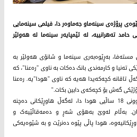
چێوەی پرۆژەی سینەماو جەماوەر دا، فیلمی سینەمایی
امد تەهرانییە، لە ئێمپایەر سینەما لە هەولێر
، 8ی تەمموزی 2026، شاخەوان مستەفا، بەڕێوەبەری سینەما و شانۆی هەولێر​ بە
دایکێکی تەنیا و کارمەندی بانک دەکات بە ناوی "رەعنا"، کە
ەڵ تاقانە کچەکەیدا هەیە کە ناوی "هودا"یە. رەعنا
ژێکی گەش بۆ کچەکەی دابین بکات."
شاخەوان مستەفا گوتیشی، "​لە شەوی لەدایکبوونی 18 ساڵیی هودا دا، لەگەڵ هاوڕێکانی دەچنە
ان. بەڵام لەوێ بەهۆی شەڕ و دەمەقاڵێیەک و
ڕێکانیەوە، هودا پاڵی پێوە دەنرێت و بە شێوەیەکی