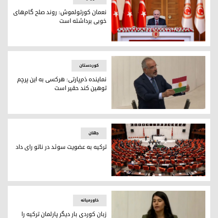
نعمان کورتولموش: روند صلح گام‌های
خوبی برداشته است
نعمان کورتولموش، رئیس پارلمان ترکیه
کوردستان
نماینده دَم‌پارتی: هرکسی به این پرچم
توهین کند حقیر است
سرّی ساکیک، نماینده حزب برابری و دموکراسی خلق‌ها در پارلمان 
جهان
ترکیه به عضویت سوئد در ناتو رای داد
پارلمان ترکیه
خاورمیانه
زبان کوردی بار دیگر پارلمان ترکیه را