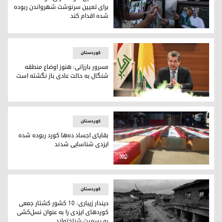
برای تعیین سرنوشت شهرواندن ربوده
شده اقدام کند
ایزدیها تصاویر قربانیان نسل‌کشی توسط داعش را نشان می‌دهن
کوردستان
مسرور بارزانی: هنوز اوضاع منطقه
شنگال به حالت عادی باز نگشته است
مسرور بارزانی، نخست وزیر اقلیم کوردستان
کوردستان
بقایای اجساد ده‌ها کورد ربوده شده
ایزدی شناسایی شدند
عکس؛ کوردستان٢٤
کوردستان
دیندار زیباری: ١٠ کشور کشتار جمعی
کوردهای ایزدی را به عنوان نسل‌کشی
به رسمیت شناخته‌اند