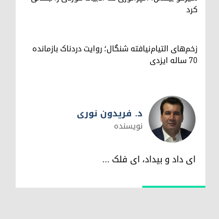
کرد
زخم‌های التیام‌نیافته شنگال؛ روایت دردناک بازمانده
۷۰ ساله ایزدی
د. فریدون نوری
نویسندە
د. فریدون نوری
ای داد و بیداد، ای فلک ...