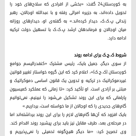
به کوردستان۲۴ گفت: «بخشی از افرادی که سلاح‌های خود را
تحویل داده‌اند، به جزیره امرالی رفته و با عبدالله اوجالان، رهبر
زندانی پ.ک.ک، دیدار کرده‌اند.» به گفته‌ی او، دیدارهای روزانه
میان اوجالان و فرماندهان ارشد پ.ک.ک با تسهیل دولت ترکیه
ادامه دارد.
شروط ک.ج.ک برای ادامه روند
از سوی دیگر، جمیل بایک، رئیس مشترک «کنفدرالیسم جوامع
کوردستان (ک.ج.ک)»، اعلام کرد که این گروه خواستار تغییر قوانین
غیردموکراتیک در ترکیه و تدوین یک قانون اساسی دموکراتیک و
مبتنی بر آزادی است. او تأکید کرد: «تا زمانی که عملکرد کمیسیون
پارلمانی که برای این روند تشکیل می‌شود را نبینیم، نمی‌توانیم
گام‌های جدیدی را که اوجالان از ما خواسته است، برداریم.»
بایک افزود که آن‌ها گام‌های لازم را برای این روند برداشته‌اند اما
در مرحله‌ی بعد، طرف مقابل نیز باید برای پیشبرد روند اقدام کند.
وی تصریح کرد: «ما دیگر هیچ‌گونه تحمیلی را نمی‌پذیریم و