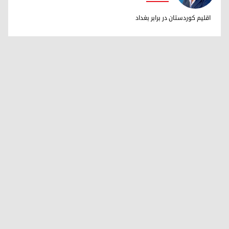
دکتر ابراهیم خالد
اقلیم کوردستان در برابر بغداد