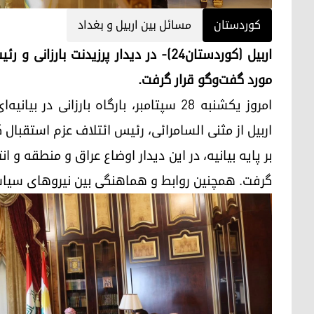
کوردستان
مسائل بین اربیل و بغداد
اربیل (کوردستان٢٤)- در دیدار پرزیدنت 
مورد گفت‌وگو قرار گرفت.
امروز یکشنبه ۲۸ سپتامبر، بارگاه بارزانی 
اربیل از مثنی السامرائی، رئیس ائتلاف عزم استقبال ک
بر پایه بیانیه، در این دیدار اوضاع عراق و منطقه و 
گرفت. همچنین روابط و هماهنگی بین نیروهای سیاس