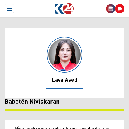
Open Menu
Lava Ased
Lava Ased
Babetên Nivîskaran
Hîna biçekkirina zarokan li rojavayê Kurdistanê