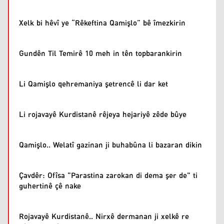
Xelk bi hêvî ye “Rêkeftina Qamişlo” bê îmezkirin
Gundên Til Temirê 10 meh in tên topbarankirin
Li Qamişlo qehremaniya şetrencê li dar ket
Li rojavayê Kurdistanê rêjeya hejariyê zêde bûye
Qamişlo.. Welatî gazinan ji buhabûna li bazaran dikin
Çavdêr: Ofîsa "Parastina zarokan di dema şer de" ti
guhertinê çê nake
Rojavayê Kurdistanê.. Nirxê dermanan ji xelkê re