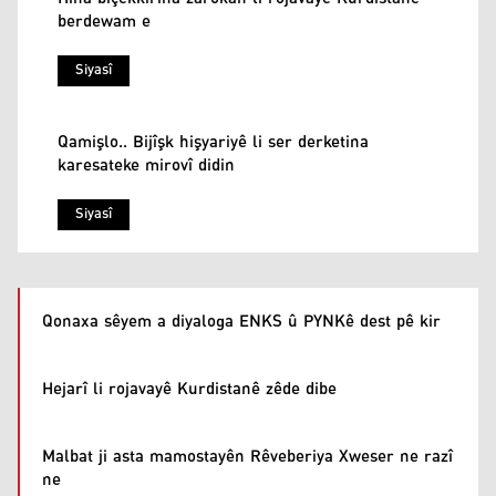
berdewam e
Siyasî
Qamişlo.. Bijîşk hişyariyê li ser derketina
karesateke mirovî didin
Siyasî
Qonaxa sêyem a diyaloga ENKS û PYNKê dest pê kir
Hejarî li rojavayê Kurdistanê zêde dibe
Malbat ji asta mamostayên Rêveberiya Xweser ne razî
ne