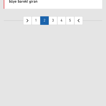
bûye barekî giran
1
2
3
4
5