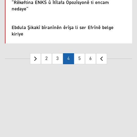
“Rêkeftina ENKS û Îtîlafa Opozîsyonê ti encam
nedaye”
Ebdula Şikakî bîranînên êrîşa li ser Efrînê belge
kiriye
2
3
4
5
6