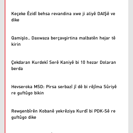
Keçeke Êzidî behsa revandina xwe ji aliyê DAIŞê ve
dike
Qamişlo.. Daxwaza berçavgirtina malbatên hejar tê
kirin
Çekdaran Kurdekî Serê Kaniyê bi 10 hezar Dolaran
berda
Hevseroka MSD: Pirsa serbazî jî dê bi rêjîma Sûriyê
re guftûgo bikin
Rewşenbîrên Kobanê yekrêziya Kurdî bi PDK-Sê re
guftûgo dike