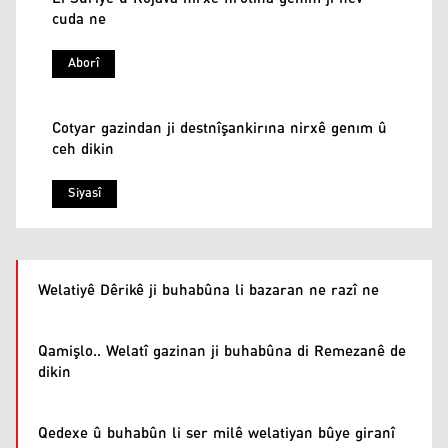
cuda ne
Aborî
Cotyar gazindan ji destnîşankirına nirxê genım û
ceh dikin
Siyasî
Welatiyê Dêrikê ji buhabûna li bazaran ne razî ne
Qamişlo.. Welatî gazinan ji buhabûna di Remezanê de
dikin
Qedexe û buhabûn li ser milê welatiyan bûye giranî