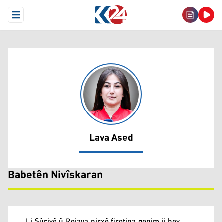
Open Menu
Lava Ased
Lava Ased
Babetên Nivîskaran
Li Sûriyê û Rojava nirxê firotina genim ji hev