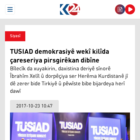
Open Menu
Siyasî
TUSIAD demokrasiyê wekî kilîda
çareseriya pirsgirêkan dibîne
Bîlecîk da xuyakirin, daxistina deriyê sînorê
Îbrahîm Xelîl û dorpêçiya ser Herêma Kurdistanê jî
dê zerer bide Tirkiyê û pêwîste bibe bijardeya herî
dawî
2017-10-23 10:47