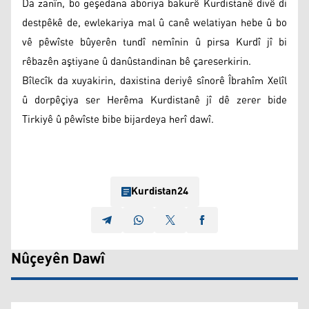
Da zanîn, bo geşedana aboriya bakurê Kurdistanê divê di
destpêkê de, ewlekariya mal û canê welatiyan hebe û bo
vê pêwîste bûyerên tundî nemînin û pirsa Kurdî jî bi
rêbazên aştiyane û danûstandinan bê çareserkirin.
Bîlecîk da xuyakirin, daxistina deriyê sînorê Îbrahîm Xelîl
û dorpêçiya ser Herêma Kurdistanê jî dê zerer bide
Tirkiyê û pêwîste bibe bijardeya herî dawî.
Kurdistan24
Nûçeyên Dawî