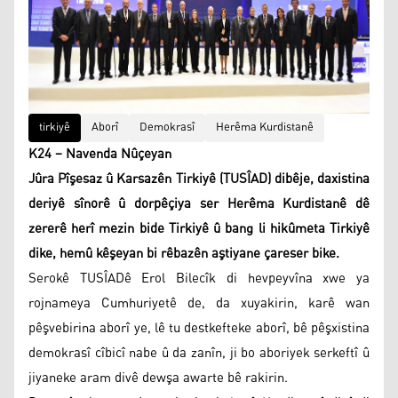
tirkiyê
Aborî
Demokrasî
Herêma Kurdistanê
K24 – Navenda Nûçeyan
Jûra Pîşesaz û Karsazên Tirkiyê (TUSÎAD) dibêje, daxistina
deriyê sînorê û dorpêçiya ser Herêma Kurdistanê dê
zererê herî mezin bide Tirkiyê û bang li hikûmeta Tirkiyê
dike, hemû kêşeyan bi rêbazên aştiyane çareser bike.
Serokê TUSÎADê Erol Bilecîk di hevpeyvîna xwe ya
rojnameya Cumhuriyetê de, da xuyakirin, karê wan
pêşvebirina aborî ye, lê tu destkefteke aborî, bê pêşxistina
demokrasî cîbicî nabe û da zanîn, ji bo aboriyek serkeftî û
jiyaneke aram divê dewşa awarte bê rakirin.