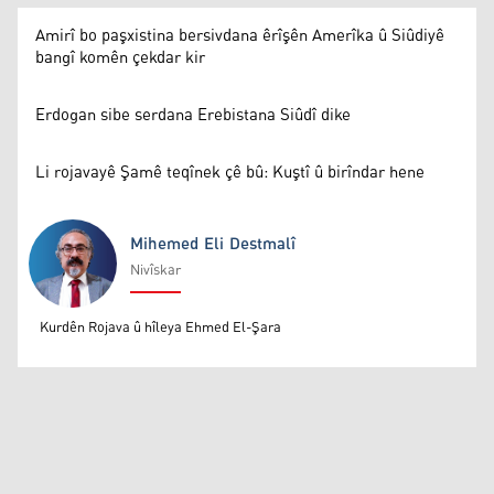
Amirî bo paşxistina bersivdana êrîşên Amerîka û Siûdiyê
bangî komên çekdar kir
Erdogan sibe serdana Erebistana Siûdî dike
Li rojavayê Şamê teqînek çê bû: Kuştî û birîndar hene
Mihemed Eli Destmalî
Nivîskar
Mihemed Eli Destmalî
Kurdên Rojava û hîleya Ehmed El-Şara