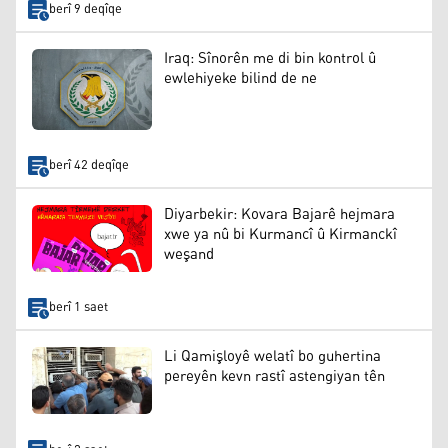
berî 9 deqîqe
Iraq: Sînorên me di bin kontrol û
ewlehiyeke bilind de ne
berî 42 deqîqe
Diyarbekir: Kovara Bajarê hejmara
xwe ya nû bi Kurmancî û Kirmanckî
weşand
berî 1 saet
Li Qamişloyê welatî bo guhertina
pereyên kevn rastî astengiyan tên