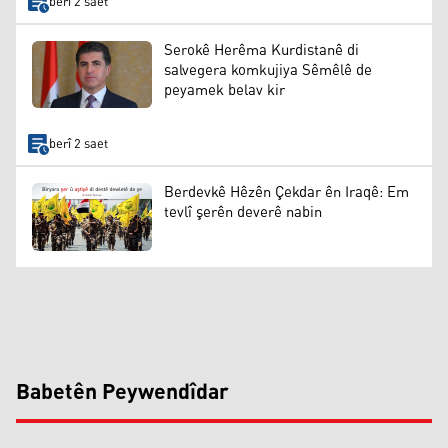
berî 2 saet
Serokê Herêma Kurdistanê di
salvegera komkujiya Sêmêlê de
peyamek belav kir
berî 2 saet
Berdevkê Hêzên Çekdar ên Iraqê: Em
tevlî şerên deverê nabin
Babetên Peywendîdar