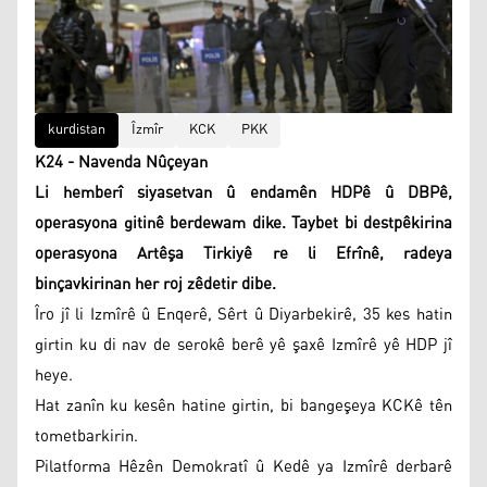
kurdistan
Îzmîr
KCK
PKK
K24 - Navenda Nûçeyan
Li hemberî siyasetvan û endamên HDPê û DBPê,
operasyona gitinê berdewam dike. Taybet bi destpêkirina
operasyona Artêşa Tirkiyê re li Efrînê, radeya
binçavkirinan her roj zêdetir dibe.
Îro jî li Izmîrê û Enqerê, Sêrt û Diyarbekirê, 35 kes hatin
girtin ku di nav de serokê berê yê şaxê Izmîrê yê HDP jî
heye.
Hat zanîn ku kesên hatine girtin, bi bangeşeya KCKê tên
tometbarkirin.
Pilatforma Hêzên Demokratî û Kedê ya Izmîrê derbarê