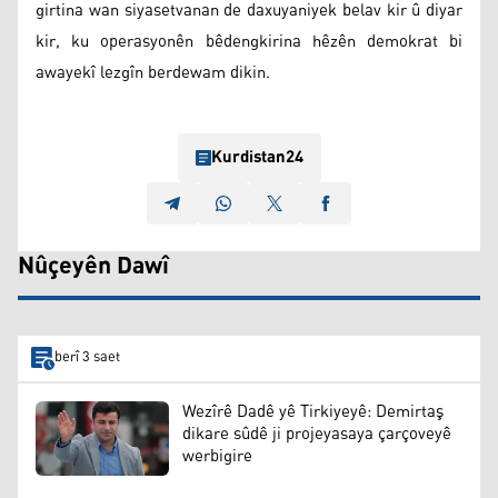
girtina wan siyasetvanan de daxuyaniyek belav kir û diyar
kir, ku operasyonên bêdengkirina hêzên demokrat bi
awayekî lezgîn berdewam dikin.
Kurdistan24
Nûçeyên Dawî
berî 3 saet
Wezîrê Dadê yê Tirkiyeyê: Demirtaş
dikare sûdê ji projeyasaya çarçoveyê
werbigire