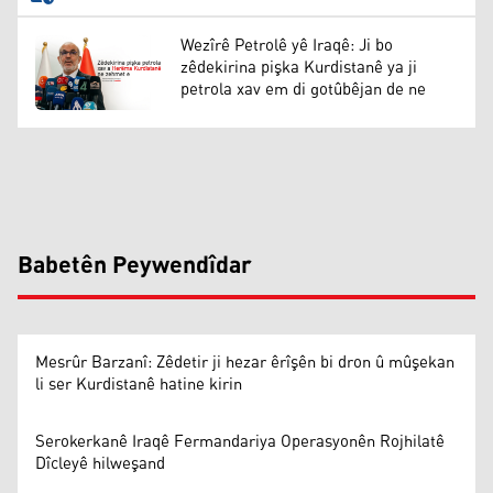
Wezîrê Petrolê yê Iraqê: Ji bo
zêdekirina pişka Kurdistanê ya ji
petrola xav em di gotûbêjan de ne
Babetên Peywendîdar
Mesrûr Barzanî: Zêdetir ji hezar êrîşên bi dron û mûşekan
li ser Kurdistanê hatine kirin
Serokerkanê Iraqê Fermandariya Operasyonên Rojhilatê
Dîcleyê hilweşand