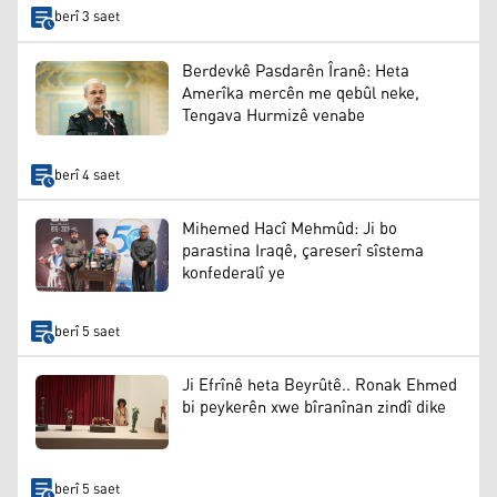
berî 3 saet
Berdevkê Pasdarên Îranê: Heta
Amerîka mercên me qebûl neke,
Tengava Hurmizê venabe
berî 4 saet
Mihemed Hacî Mehmûd: Ji bo
parastina Iraqê, çareserî sîstema
konfederalî ye
berî 5 saet
Ji Efrînê heta Beyrûtê.. Ronak Ehmed
bi peykerên xwe bîranînan zindî dike
berî 5 saet