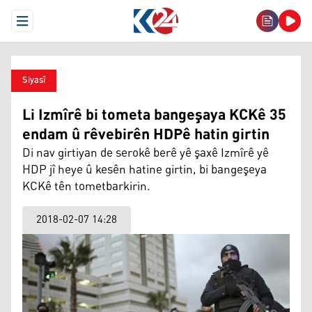
Open Menu
Siyasî
Li Izmîrê bi tometa bangeşaya KCKê 35
endam û rêvebirên HDPê hatin girtin
Di nav girtiyan de serokê berê yê şaxê Izmîrê yê
HDP jî heye û kesên hatine girtin, bi bangeşeya
KCKê tên tometbarkirin.
2018-02-07 14:28