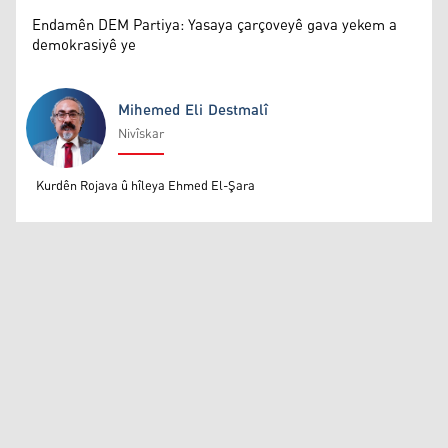
Endamên DEM Partiya: Yasaya çarçoveyê gava yekem a
demokrasiyê ye
Mihemed Eli Destmalî
Nivîskar
Mihemed Eli Destmalî
Kurdên Rojava û hîleya Ehmed El-Şara