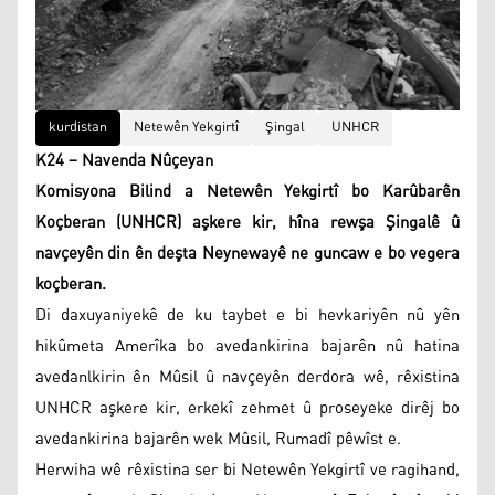
kurdistan
Netewên Yekgirtî
Şingal
UNHCR
K24 – Navenda Nûçeyan
Komisyona Bilind a Netewên Yekgirtî bo Karûbarên
Koçberan (UNHCR)
aşkere kir, hîna rewşa Şingalê û
navçeyên din ên deşta Neynewayê ne guncaw e bo vegera
koçberan.
Di daxuyaniyekê de ku taybet e bi hevkariyên nû yên
hikûmeta Amerîka bo avedankirina bajarên nû hatina
avedanlkirin ên Mûsil û navçeyên derdora wê, rêxistina
UNHCR aşkere kir, erkekî zehmet û proseyeke dirêj bo
avedankirina bajarên wek Mûsil, Rumadî pêwîst e.
Herwiha wê rêxistina ser bi Netewên Yekgirtî ve ragihand,