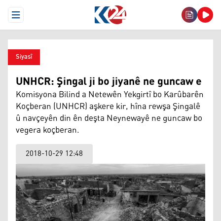
Open Menu
Siyasî
UNHCR: Şingal ji bo jiyanê ne guncaw e
Komisyona Bilind a Netewên Yekgirtî bo Karûbarên
Koçberan (UNHCR) aşkere kir, hîna rewşa Şingalê
û navçeyên din ên deşta Neynewayê ne guncaw bo
vegera koçberan.
2018-10-29 12:48