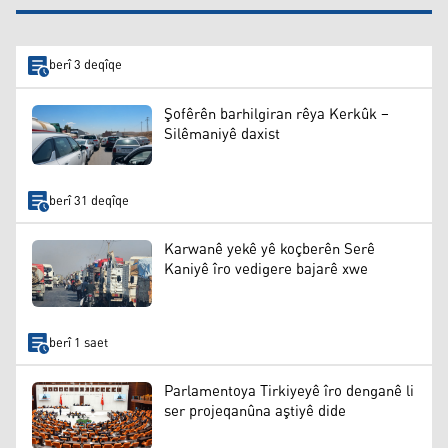
berî 3 deqîqe
Şofêrên barhilgiran rêya Kerkûk –
Silêmaniyê daxist
berî 31 deqîqe
Karwanê yekê yê koçberên Serê
Kaniyê îro vedigere bajarê xwe
berî 1 saet
Parlamentoya Tirkiyeyê îro denganê li
ser projeqanûna aştiyê dide