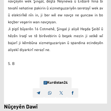
navçeyên wek Şingal, deşta Neynewa û Enbarê hîna bi
tevahî nehatine pakirin û xizmetguzariyên seretayî wek av
û elektirîkê nîn in, ji ber wê ew navçe ne guncaw in bo
koçber vegerin wan navçeyan.
Ji piştî bûyerên 16 Cotmehê, Şingal ji aliyê Heşda Şeibî û
hêzên Iraqî ve tê birêvebirin û beşek mezin ji xelkê wî
bajarî ji kêmbûna xizmetguzariyan û spandina ecindeyên
aliyekî diyarkirî nerazî ne.
S. B
Kurdistan24
Nûçeyên Dawî