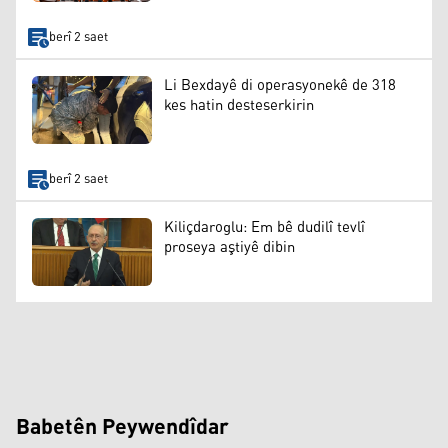
berî 2 saet
Li Bexdayê di operasyonekê de 318
kes hatin desteserkirin
berî 2 saet
Kiliçdaroglu: Em bê dudilî tevlî
proseya aştiyê dibin
Babetên Peywendîdar