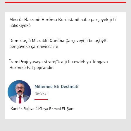
Mesrûr Barzanî: Herêma Kurdistanê nabe parçeyek ji ti
nakokiyekê
Demirtaş û Mizrakli: Qanûna Çarçoveyî ji bo aştiyê
pêngaveke çarenivîssaz e
Îran: Projeyasaya stratejîk a ji bo ewlehiya Tengava
Hurmizê hat pejirandin
Mihemed Eli Destmalî
Nivîskar
Mihemed Eli Destmalî
Kurdên Rojava û hîleya Ehmed El-Şara