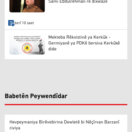
Samî Ebdulrehman re dixwaze
berî 10 saet
Mekteba Rêkxistinê ya Kerkûk -
Germiyanê ya PDKê bersiva Kerkûkê
dide
Babetên Peywendîdar
Hevpeymaniya Birêvebirina Dewletê bi Nêçîrvan Barzanî
civiya