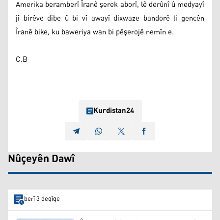
Amerika beramberî Îranê şerek aborî, lê derûnî û medyayî
jî birêve dibe û bi vî awayî dixwaze bandorê li gencên
Îranê bike, ku baweriya wan bi pêşerojê nemîn e.
C.B
Kurdistan24
Nûçeyên Dawî
berî 3 deqîqe