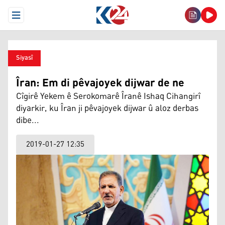
Open Menu
Siyasî
Îran: Em di pêvajoyek dijwar de ne
Cîgirê Yekem ê Serokomarê Îranê Ishaq Cihangirî
diyarkir, ku Îran ji pêvajoyek dijwar û aloz derbas
dibe...
2019-01-27 12:35