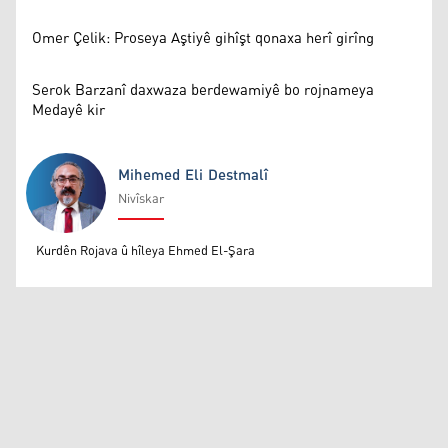
Omer Çelik: Proseya Aştiyê gihîşt qonaxa herî girîng
Serok Barzanî daxwaza berdewamiyê bo rojnameya
Medayê kir
Mihemed Eli Destmalî
Nivîskar
Mihemed Eli Destmalî
Kurdên Rojava û hîleya Ehmed El-Şara