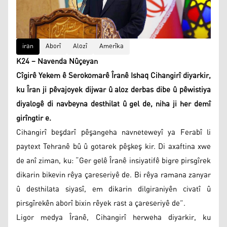
iran
Aborî
Alozî
Amerîka
K24 – Navenda Nûçeyan
Cîgirê Yekem ê Serokomarê Îranê Ishaq Cihangirî diyarkir,
ku Îran ji pêvajoyek dijwar û aloz derbas dibe û pêwistiya
diyalogê di navbeyna desthilat û gel de, niha ji her demî
girîngtir e.
Cihangirî beşdarî pêşangeha navneteweyî ya Ferabî li
paytext Tehranê bû û gotarek pêşkeş kir. Di axaftina xwe
de anî ziman, ku: “Ger gelê Îranê insiyatifê bigre pirsgîrek
dikarin bikevin rêya çareseriyê de. Bi rêya ramana zanyar
û desthilata siyasî, em dikarin dilgiraniyên civatî û
pirsgîrekên aborî bixin rêyek rast a çareseriyê de”.
Ligor medya Îranê, Cihangirî herweha diyarkir, ku