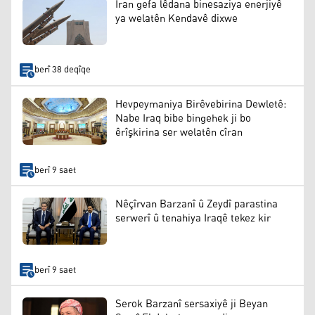
Îran gefa lêdana binesaziya enerjiyê
ya welatên Kendavê dixwe
berî 38 deqîqe
Hevpeymaniya Birêvebirina Dewletê:
Nabe Iraq bibe bingehek ji bo
êrîşkirina ser welatên cîran
berî 9 saet
Nêçîrvan Barzanî û Zeydî parastina
serwerî û tenahiya Iraqê tekez kir
berî 9 saet
Serok Barzanî sersaxiyê ji Beyan