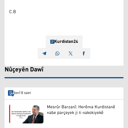
C.B
Kurdistan24
Nûçeyên Dawî
berî 8 saet
Mesrûr Barzanî: Herêma Kurdistanê
nabe parçeyek ji ti nakokiyekê