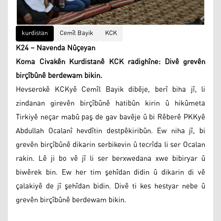
kurdistan
Cemîl Bayik
KCK
K24 – Navenda Nûçeyan
Koma Civakên Kurdistanê KCK radighîne: Divê grevên
birçîbûnê berdewam bikin.
Hevserokê KCKyê Cemîl Bayik dibêje, berî biha jî, li
zindanan girevên birçîbûnê hatibûn kirin û hikûmeta
Tirkiyê neçar mabû paş de gav bavêje û bi Rêberê PKKyê
Abdullah Ocalanî hevdîtin destpêkiribûn. Ew niha jî, bi
grevên birçîbûnê dikarin serbikevin û tecrîda li ser Ocalan
rakin. Lê ji bo vê jî li ser berxwedana xwe bibiryar û
biwêrek bin. Ew her tim şehîdan didin û dikarin di vê
çalakiyê de jî şehîdan bidin. Divê ti kes hestyar nebe û
grevên birçîbûnê berdewam bikin.