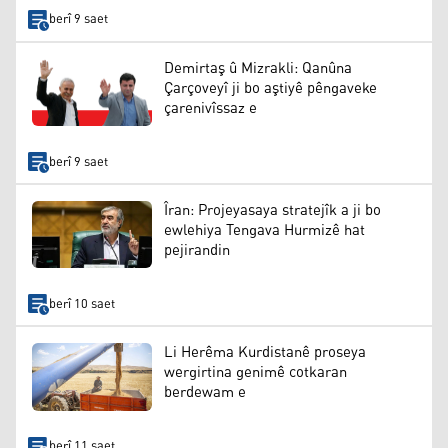
berî 9 saet
Demirtaş û Mizrakli: Qanûna
Çarçoveyî ji bo aştiyê pêngaveke
çarenivîssaz e
berî 9 saet
Îran: Projeyasaya stratejîk a ji bo
ewlehiya Tengava Hurmizê hat
pejirandin
berî 10 saet
Li Herêma Kurdistanê proseya
wergirtina genimê cotkaran
berdewam e
berî 11 saet