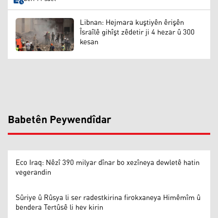
Libnan: Hejmara kuştiyên êrişên
Îsraîlê gihîşt zêdetir ji 4 hezar û 300
kesan
Babetên Peywendîdar
Eco Iraq: Nêzî 390 milyar dînar bo xezîneya dewletê hatin
vegerandin
Sûriye û Rûsya li ser radestkirina firokxaneya Himêmîm û
bendera Tertûsê li hev kirin