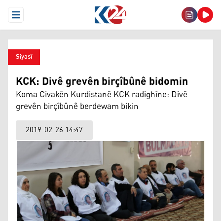
Open Menu
Siyasî
KCK: Divê grevên birçîbûnê bidomin
Koma Civakên Kurdistanê KCK radighîne: Divê
grevên birçîbûnê berdewam bikin
2019-02-26 14:47