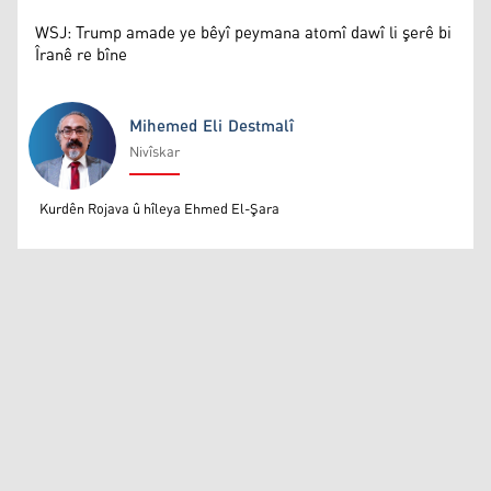
WSJ: Trump amade ye bêyî peymana atomî dawî li şerê bi
Îranê re bîne
Mihemed Eli Destmalî
Nivîskar
Mihemed Eli Destmalî
Kurdên Rojava û hîleya Ehmed El-Şara