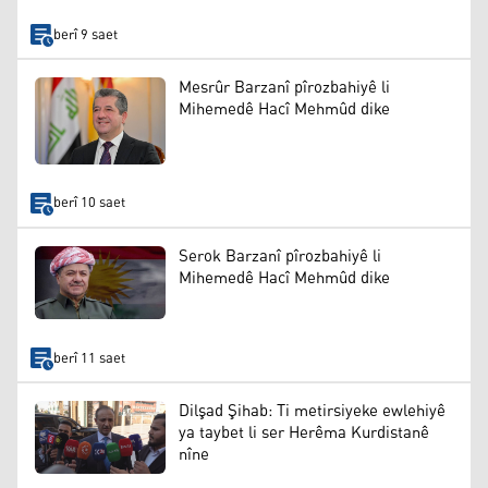
berî 9 saet
Mesrûr Barzanî pîrozbahiyê li
Mihemedê Hacî Mehmûd dike
berî 10 saet
Serok Barzanî pîrozbahiyê li
Mihemedê Hacî Mehmûd dike
berî 11 saet
Dilşad Şihab: Ti metirsiyeke ewlehiyê
ya taybet li ser Herêma Kurdistanê
nîne