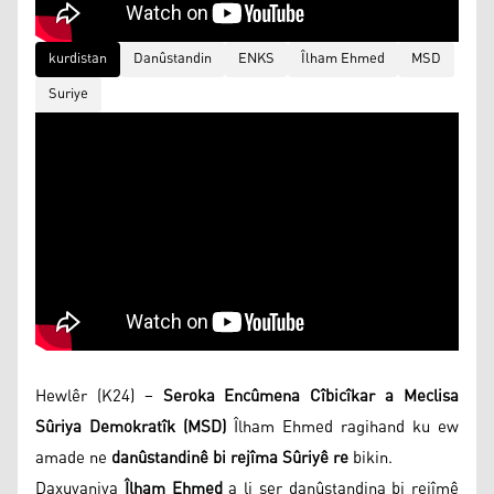
kurdistan
Danûstandin
ENKS
Îlham Ehmed
MSD
Suriye
Hewlêr (K24) –
Seroka Encûmena Cîbicîkar a Meclisa
Sûriya Demokratîk (MSD)
Îlham Ehmed ragihand ku ew
amade ne
danûstandinê bi rejîma Sûriyê re
bikin.
Daxuyaniya
Îlham Ehmed
a li ser danûstandina bi rejîmê