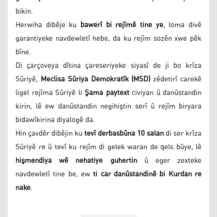
bikin.
Herwiha dibêje ku
bawerî bi rejîmê tine ye
, loma divê
garantiyeke navdewletî hebe, da ku rejîm sozên xwe pêk
bîne.
Di çarçoveya dîtina çareseriyeke siyasî de ji bo krîza
Sûriyê,
Meclisa Sûriya Demokratîk (MSD)
zêdetirî carekê
ligel rejîma Sûriyê li
Şama paytext
civiyan û danûstandin
kirin, lê ew danûstandin negihiştin serî û rejîm biryara
bidawîkirina diyalogê da.
Hin çavdêr dibêjin ku
tevî derbasbûna 10 salan
di ser krîza
Sûriyê re û tevî ku rejîm di gelek waran de qels bûye, lê
hişmendiya wê nehatiye guhertin
û eger zexteke
navdewletî tine be, ew
ti car danûstandinê bi Kurdan re
nake
.