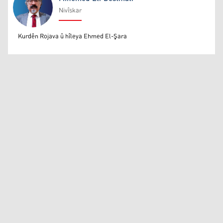
Nivîskar
Mihemed Eli Destmalî
Kurdên Rojava û hîleya Ehmed El-Şara