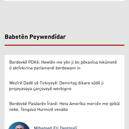
Babetên Peywendîdar
Berdevkê PDKê: Hewlên me yên ji bo pêkanîna hikûmetê
û aktîvkirina parlamenê berdewam in
Wezîrê Dadê yê Tirkiyeyê: Demirtaş dikare sûdê ji
projeyasaya çarçoveyê werbigire
Berdevkê Pasdarên Îranê: Heta Amerîka mercên me qebûl
neke, Tengava Hurmizê venabe
Mihemed Eli Destmalî