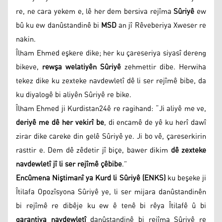
re, ne cara yekem e, lê her dem bersiva rejîma
Sûriyê
ew
bû ku ew danûstandinê bi
MSD
an jî Rêveberiya Xweser re
nakin.
Îlham Ehmed eşkere dike; her ku çareseriya siyasî dereng
bikeve,
rewşa welatiyên Sûriyê
zehmettir dibe. Herwiha
tekez dike ku zexteke navdewletî dê li ser rejîmê bibe, da
ku diyalogê bi aliyên Sûriyê re bike.
Îlham Ehmed ji Kurdistan24ê re ragihand: “Ji aliyê me ve,
deriyê me dê her vekirî be
, di encamê de yê ku herî dawî
zirar dike careke din gelê Sûriyê ye. Ji bo vê, çareserkirin
rasttir e. Dem dê zêdetir jî biçe, bawer dikim
dê zexteke
navdewletî jî li ser rejîmê çêbibe
.”
Encûmena Niştimanî ya Kurd li Sûriyê (ENKS)
ku beşeke ji
Îtilafa Opozîsyona Sûriyê ye, li ser mijara danûstandinên
bi rejîmê re dibêje ku ew ê tenê bi rêya Îtilafê û bi
garantiya navdewletî
danûstandinê bi rejîma Sûriyê re