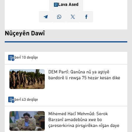
Lava Ased
Nûçeyên Dawî
berî 10 deqîqe
DEM Partî: Qanûna nû ya aştiyê
bandorê li rewşa 75 hezar kesan dike
berî 43 deqîqe
Mihemed Hacî Mehmûd: Serok
Barzanî amadebûna xwe bo
çareserkirina pirsgirêkan nîşan daye