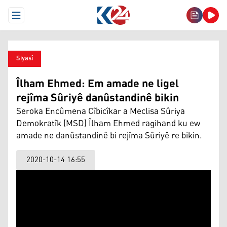
Open Menu
Siyasî
Îlham Ehmed: Em amade ne ligel
rejîma Sûriyê danûstandinê bikin
Seroka Encûmena Cîbicîkar a Meclisa Sûriya
Demokratîk (MSD) Îlham Ehmed ragihand ku ew
amade ne danûstandinê bi rejîma Sûriyê re bikin.
2020-10-14 16:55