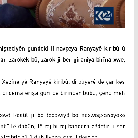
işteciyên gundekî li navçeya Ranyayê kiribû û
ran zarokek bû, zarok ji ber giraniya birîna xwe,
 Xezîne yê Ranyayê kiribû, di bûyerê de çar kes
l di dema êrîşa gurî de birîndar bûbû, çend meh
ewt Resûl ji bo tedawiyê bo nexweşxaneyeke
nê" lê dabûn, lê roj bi roj bandora zêdetir li ser
xirabtir bû û duh jiyana xwe ji dest da.