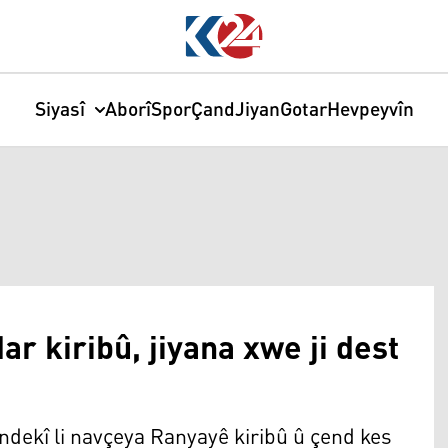
Siyasî
Aborî
Spor
Çand
Jiyan
Gotar
Hevpeyvîn
r kiribû, jiyana xwe ji dest
ndekî li navçeya Ranyayê kiribû û çend kes