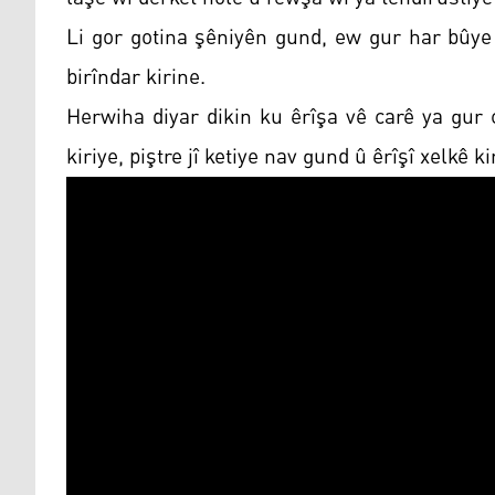
Li gor gotina şêniyên gund, ew gur har bûye 
birîndar kirine.
Herwiha diyar dikin ku êrîşa vê carê ya gur 
kiriye, piştre jî ketiye nav gund û êrîşî xelkê ki