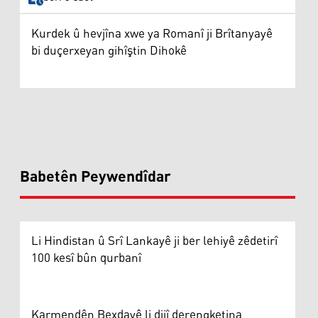
Kurdek û hevjîna xwe ya Romanî ji Brîtanyayê
bi duçerxeyan gihîştin Dihokê
Babetên Peywendîdar
Li Hindistan û Srî Lankayê ji ber lehiyê zêdetirî
100 kesî bûn qurbanî
Karmendên Bexdayê li dijî derengketina