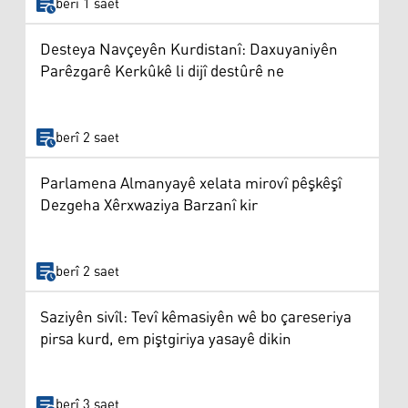
berî 1 saet
Desteya Navçeyên Kurdistanî: Daxuyaniyên
Parêzgarê Kerkûkê li dijî destûrê ne
berî 2 saet
Parlamena Almanyayê xelata mirovî pêşkêşî
Dezgeha Xêrxwaziya Barzanî kir
berî 2 saet
Saziyên sivîl: Tevî kêmasiyên wê bo çareseriya
pirsa kurd, em piştgiriya yasayê dikin
berî 3 saet