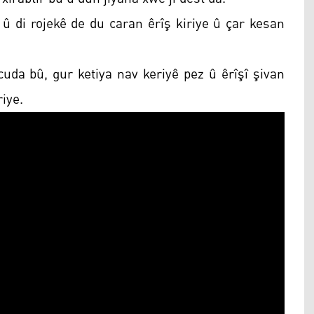
û di rojekê de du caran êrîş kiriye û çar kesan
cuda bû, gur ketiya nav keriyê pez û êrîşî şivan
riye.