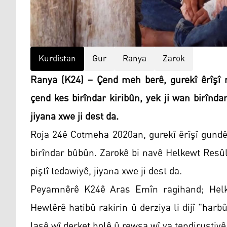
Kurdistan
Gur
Ranya
Zarok
Ranya (K24) – Çend meh berê, gurekî êrîşî n
çend kes birîndar kiribûn, yek ji wan birînda
jiyana xwe ji dest da.
Roja 24ê Cotmeha 2020an, gurekî êrîşî gundê
birîndar bûbûn. Zarokê bi navê Helkewt Resû
piştî tedawiyê, jiyana xwe ji dest da.
Peyamnêrê K24ê Aras Emîn ragihand; Helk
Hewlêrê hatibû rakirin û derziya li dijî "harbû
laşê wî derket holê û rewşa wî ya tendirustiyê 