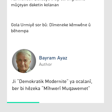
mûçeyan daketin kolanan
Gola Urmiyê sor bû: Dîmeneke kêmwêne û
bêhempa
Bayram Ayaz
Author
Bayram Ayaz
Ji “Demokratik Modernite” ya ocalanî,
ber bi hêzeka “Mîhwerî Muqawemet”