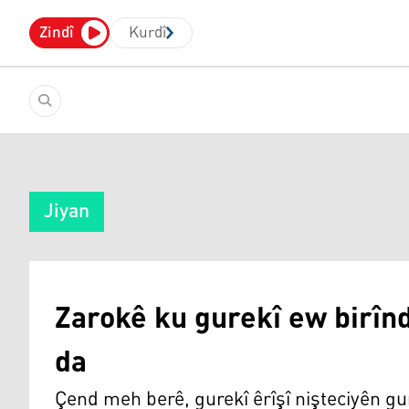
Zindî
Kurdî
Jiyan
Zarokê ku gurekî ew birînda
da
Çend meh berê, gurekî êrîşî nişteciyên gu