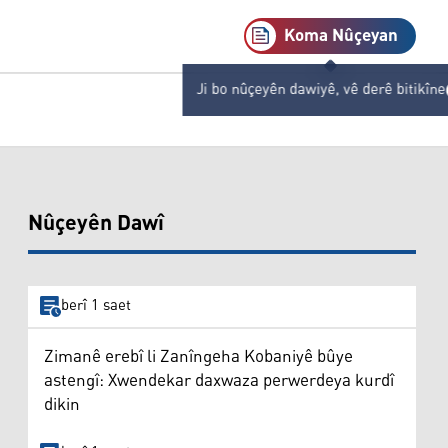
Koma Nûçeyan
Ji bo nûçeyên dawiyê, vê derê bitikîne
Nûçeyên Dawî
berî 1 saet
Zimanê erebî li Zanîngeha Kobaniyê bûye
astengî: Xwendekar daxwaza perwerdeya kurdî
dikin