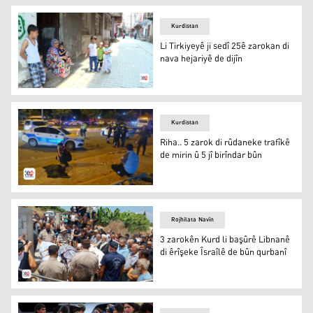
Kurdistan
Li Tirkiyeyê ji sedî 25ê zarokan di
nava hejariyê de dijîn
Li Tirkiyeyê ji sedî 25ê zarokan di nava hejariyê de dijîn
Kurdistan
Riha.. 5 zarok di rûdaneke trafîkê
de mirin û 5 jî birîndar bûn
Riha
Rojhilata Navîn
3 zarokên Kurd li başûrê Libnanê
di êrîşeke Îsraîlê de bûn qurbanî
Ji merasîma bixakparstina her sê zarokan