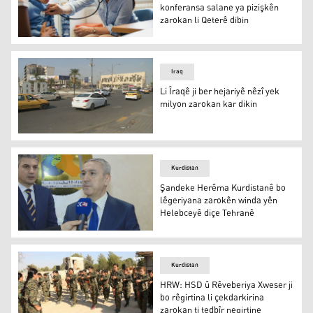
konferansa salane ya pizişkên
zarokan li Qeterê dibin
Pizişkên Kurdistanê tevlî konferansa salane ya pizişkên z
Iraq
Li Îraqê ji ber hejariyê nêzî yek
milyon zarokan kar dikin
Bexda
Kurdistan
Şandeke Herêma Kurdistanê bo
lêgeriyana zarokên winda yên
Helebceyê diçe Tehranê
Ebdila Hacî Mehmûd
Kurdistan
HRW: HSD û Rêveberiya Xweser ji
bo rêgirtina li çekdarkirina
zarokan ti tedbîr negirtine