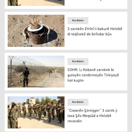
Beşek ji zarokên hatine biçekkirin
Kurdistan
3 zarokên Efrînî li bakurê Helebê
di teqînekê de birîndar bûn
3 zarokên Efrînî li bakurê Helebê di teqînekê de birîndar
Kurdistan
SOHR: Li Kobanê zarokek bi
guleyên cendirmeyên Tirkiyeyê
hat kuştin
SOHR: Li Kobanê zarokek bi guleyên cendirmeyên Tirkiy
Kurdistan
“Ciwanên Şoreşger” 3 zarok ji
taxa Şêx Meqsûd a Helebê
revandin
Beşek ji zarokên hatine biçekkirin