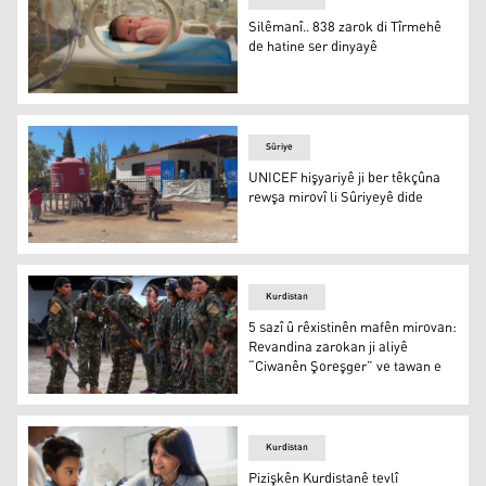
Silêmanî.. 838 zarok di Tîrmehê
de hatine ser dinyayê
Silêmanî.. 838 zarok di Tîrmehê de hatine ser dinyayê
Sûriye
UNICEF hişyariyê ji ber têkçûna
rewşa mirovî li Sûriyeyê dide
UNICEF hişyariyê ji ber têkçûna rewşa mirovî li Sûriyeyê
Kurdistan
5 sazî û rêxistinên mafên mirovan:
Revandina zarokan ji aliyê
“Ciwanên Şoreşger” ve tawan e
5 sazî û rêxistinên mafên mirovan: Revandina zarokan ji
Kurdistan
Pizişkên Kurdistanê tevlî