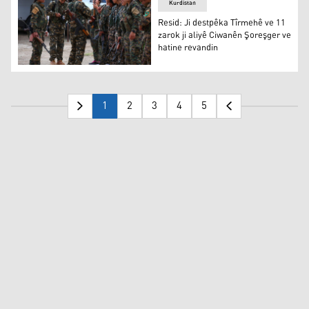
Kurdistan
Resid: Ji destpêka Tîrmehê ve 11
zarok ji aliyê Ciwanên Şoreşger ve
hatine revandin
Resid: Ji destpêka Tîrmehê ve 11 zarok ji aliyê Ciwanên
1
2
3
4
5