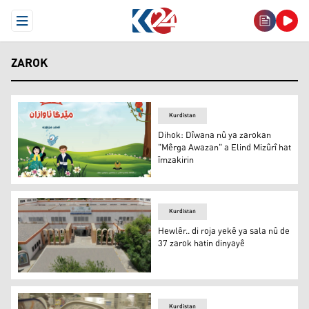
Open Menu
ZAROK
Kurdistan
Dihok: Dîwana nû ya zarokan
"Mêrga Awazan" a Elind Mizûrî hat
îmzakirin
Dihok: Dîwana nû ya zarokan "Mêrga Awazan" a Elind Miz
Kurdistan
Hewlêr.. di roja yekê ya sala nû de
37 zarok hatin dinyayê
Nexweşxaneya Jinan û Bûna Zarokan a Perwerdehiyê y
Kurdistan