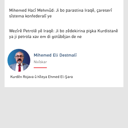
Mihemed Hacî Mehmûd: Ji bo parastina Iraqê, çareserî
sîstema konfederalî ye
Wezîrê Petrolê yê Iraqê: Ji bo zêdekirina pişka Kurdistanê
ya ji petrola xav em di gotûbêjan de ne
Mihemed Eli Destmalî
Nivîskar
Mihemed Eli Destmalî
Kurdên Rojava û hîleya Ehmed El-Şara