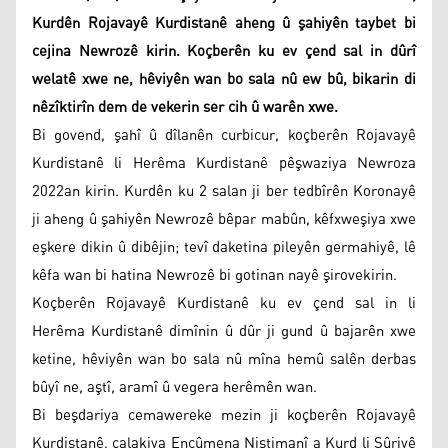
Kurdên Rojavayê Kurdistanê aheng û şahiyên taybet bi
cejina Newrozê kirin. Koçberên ku ev çend sal in dûrî
welatê xwe ne, hêviyên wan bo sala nû ew bû, bikarin di
nêzîktirîn dem de vekerin ser cih û warên xwe.
Bi govend, şahî û dîlanên curbicur, koçberên Rojavayê
Kurdistanê li Herêma Kurdistanê pêşwaziya Newroza
2022an kirin. Kurdên ku 2 salan ji ber tedbîrên Koronayê
ji aheng û şahiyên Newrozê bêpar mabûn, kêfxweşiya xwe
eşkere dikin û dibêjin; tevî daketina pileyên germahiyê, lê
kêfa wan bi hatina Newrozê bi gotinan nayê şirovekirin.
Koçberên Rojavayê Kurdistanê ku ev çend sal in li
Herêma Kurdistanê dimînin û dûr ji gund û bajarên xwe
ketine, hêviyên wan bo sala nû mîna hemû salên derbas
bûyî ne, aştî, aramî û vegera herêmên wan.
Bi beşdariya cemawereke mezin ji koçberên Rojavayê
Kurdistanê, çalakiya Encûmena Niştimanî a Kurd li Sûriyê