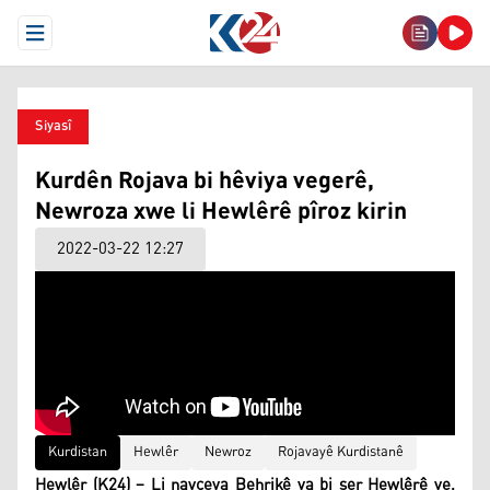
Open Menu
Siyasî
Kurdên Rojava bi hêviya vegerê,
Newroza xwe li Hewlêrê pîroz kirin
2022-03-22 12:27
Kurdistan
Hewlêr
Newroz
Rojavayê Kurdistanê
Hewlêr (K24) – Li navçeya Behrikê ya bi ser Hewlêrê ve,