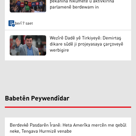
pêkanîna hikûmetê û aktîvkirina
parlamenê berdewam in
berî 7 saet
Wezîrê Dadê yê Tirkiyeyê: Demirtaş
dikare sûdê ji projeyasaya çarçoveyê
werbigire
Babetên Peywendîdar
Berdevkê Pasdarên Îranê: Heta Amerîka mercên me qebûl
neke, Tengava Hurmizê venabe