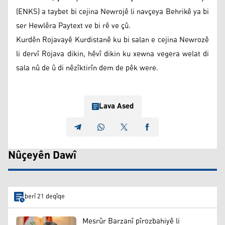
(ENKS) a taybet bi cejina Newrojê li navçeya Behrikê ya bi
ser Hewlêra Paytext ve bi rê ve çû.
Kurdên Rojavayê Kurdistanê ku bi salan e cejina Newrozê
li dervî Rojava dikin, hêvî dikin ku xewna vegera welat di
sala nû de û di nêzîktirîn dem de pêk were.
Lava Ased
Nûçeyên Dawî
berî 21 deqîqe
Mesrûr Barzanî pîrozbahiyê li