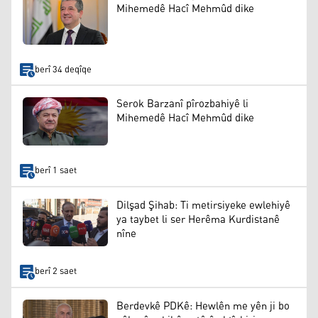
Mihemedê Hacî Mehmûd dike
berî 34 deqîqe
Serok Barzanî pîrozbahiyê li
Mihemedê Hacî Mehmûd dike
berî 1 saet
Dilşad Şihab: Ti metirsiyeke ewlehiyê
ya taybet li ser Herêma Kurdistanê
nîne
berî 2 saet
Berdevkê PDKê: Hewlên me yên ji bo