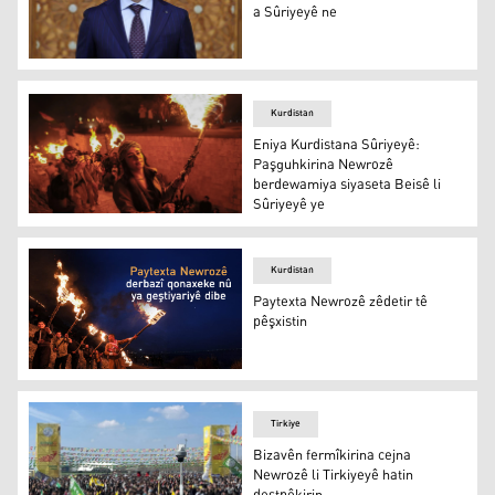
a Sûriyeyê ne
Eshed Şeybanî
Kurdistan
Eniya Kurdistana Sûriyeyê:
Paşguhkirina Newrozê
berdewamiya siyaseta Beisê li
Sûriyeyê ye
Eniya Kurdistana Sûriyeyê: Paşguhkirina Newrozê berdew
Kurdistan
Paytexta Newrozê zêdetir tê
pêşxistin
Yek ji ahengên Newrozê
Tirkiye
Bizavên fermîkirina cejna
Newrozê li Tirkiyeyê hatin