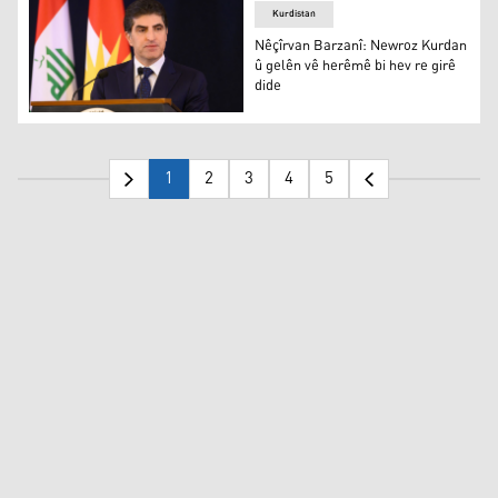
Kurdistan
Nêçîrvan Barzanî: Newroz Kurdan
û gelên vê herêmê bi hev re girê
dide
Nêçîrvan Barzanî
1
2
3
4
5