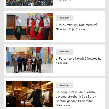
destpêkirin
Bizavên fermîkirina cejna Newrozê li Tirkiyeyê hatin des
Kurdistan
Li Parlamentoya Danîmarkayê
Newroz hat pîrozkirin
Koma Avayê ya govendê
Kurdistan
Li Perlemana Norwîcê Newroz hat
pîrozkirin
Li Perlemana Norwîcê Newroz hat pîrozkirin
Kurdistan
Serperiştê Revenda Kurdistanî
peyama pîrozbahiyê ya Serok
Barzanî gehand Perlemana
Brîtanyayê