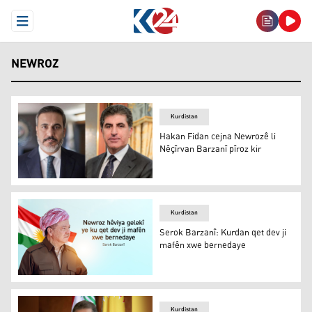
Open Menu
NEWROZ
Kurdistan
Hakan Fidan cejna Newrozê li
Nêçîrvan Barzanî pîroz kir
Nêçîrvan Barzanî û Hakan Fidan
Kurdistan
Serok Barzanî: Kurdan qet dev ji
mafên xwe bernedaye
Serok Barzanî: Kurdan qet dev ji mafên xwe bernedaye
Kurdistan