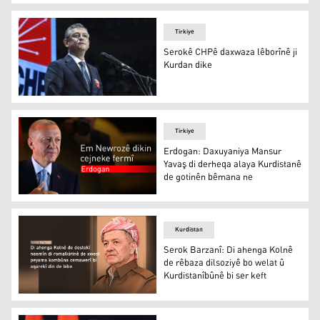
Şîfa Barzanî
Tirkiye
Serokê CHPê daxwaza lêborînê ji
Kurdan dike
Ozgur Ozel
Tirkiye
Erdogan: Daxuyaniya Mansur
Yavaş di derheqa alaya Kurdistanê
de gotinên bêmana ne
Erdogan: Daxuyaniya Mansur Yavaş di derheqa alaya Ku
Kurdistan
Serok Barzanî: Di ahenga Kolnê
de rêbaza dilsoziyê bo welat û
Kurdistanîbûnê bi ser keft
Serok Barzanî: Di ahenga Kolnê de rêbaza dilsoziyê bo we