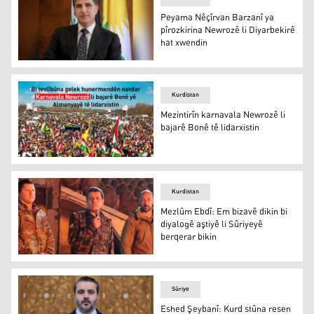
Peyama Nêçîrvan Barzanî ya
pîrozkirina Newrozê li Diyarbekirê
hat xwendin
Nêçîrvan Barzanî
Kurdistan
Mezintirîn karnavala Newrozê li
bajarê Bonê tê lidarxistin
Mezintirîn karnavala Newrozê li bajarê Bonê tê lidarxisti
Kurdistan
Mezlûm Ebdî: Em bizavê dikin bi
diyalogê aştiyê li Sûriyeyê
berqerar bikin
Mezlûm Ebdî
Sûriye
Eshed Şeybanî: Kurd stûna resen