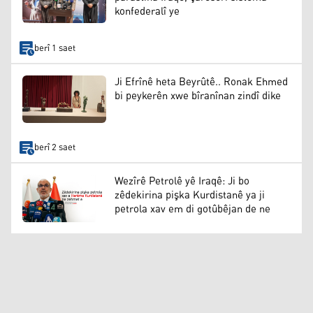
konfederalî ye
berî 1 saet
Ji Efrînê heta Beyrûtê.. Ronak Ehmed
bi peykerên xwe bîranînan zindî dike
berî 2 saet
Wezîrê Petrolê yê Iraqê: Ji bo
zêdekirina pişka Kurdistanê ya ji
petrola xav em di gotûbêjan de ne