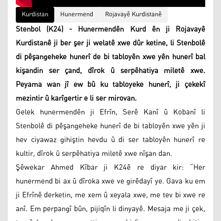
Kurdistan
Hunermend
Rojavayê Kurdistanê
Stenbol (K24) - Hunermendên Kurd ên ji Rojavayê
Kurdistanê ji ber şer ji welatê xwe dûr ketine, li Stenbolê
di pêşangeheke hunerî de bi tabloyên xwe yên hunerî bal
kişandin ser çand, dîrok û serpêhatiya miletê xwe.
Peyama wan jî ew bû ku tabloyeke hunerî, ji çekekî
mezintir û karîgertir e li ser mirovan.
Gelek hunermendên ji Efrîn, Serê Kanî û Kobanî li
Stenbolê di pêşangeheke hunerî de bi tabloyên xwe yên ji
hev ciyawaz gihiştin hevdu û di ser tabloyên hunerî re
kultir, dîrok û serpêhatiya miletê xwe nîşan dan.
Şêwekar Ahmed Kîbar ji K24ê re diyar kir: “Her
hunermend bi ax û dîroka xwe ve girêdayî ye. Gava ku em
ji Efrînê derketin, me xem û xeyala xwe, me tev bi xwe re
anî. Em perpangî bûn, pijiqîn li dinyayê. Mesaja me ji çek,