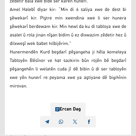
zêdetir bala xwe bide ser karên hunerî.
Amel Halebî diyar kir: “Min di 6 saliya xwe de dest bi
şêwekarî kir. Piştre min xwendina xwe li ser hunera
şêwekarî berdewam kir. Min hewl da ku di tabloya xwe de
asalet û rola jinan nîşan bidim û ez dixwazim zêdetir hez û
dilxweşî wek babet hilbijêrim.”
Hunermendên Kurd beşdarî pêşangeha ji hêla komeleya
Tabloyên Bêsînor ve hat sazkirin bûn rojên bê beşdarî
pêşangehên li welatên cuda jî dê bibin û di ser tabloyên
xwe yên hunerî re peyama xwe ya aştiyane dê bigihînin
mirovan.
Ercan Dag