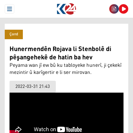
Open Menu
Çand
Hunermendên Rojava li Stenbolê di
pêşangehekê de hatin ba hev
Peyama wan jî ew bû ku tabloyeke hunerî, ji çekekî
mezintir û karîgertir e li ser mirovan.
2022-03-31 21:43