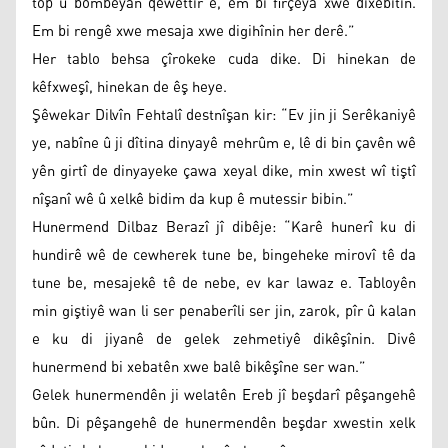
top û bombeyan qewettir e, em bi firçeya xwe dixebitin.
Em bi rengê xwe mesaja xwe digihînin her derê.”
Her tablo behsa çîrokeke cuda dike. Di hinekan de
kêfxweşî, hinekan de êş heye.
Şêwekar Dilvîn Fehtalî destnîşan kir: “Ev jin ji Serêkaniyê
ye, nabîne û ji dîtina dinyayê mehrûm e, lê di bin çavên wê
yên girtî de dinyayeke çawa xeyal dike, min xwest wî tiştî
nîşanî wê û xelkê bidim da kup ê mutessir bibin.”
Hunermend Dilbaz Berazî jî dibêje: “Karê hunerî ku di
hundirê wê de cewherek tune be, bingeheke mirovî tê da
tune be, mesajekê tê de nebe, ev kar lawaz e. Tabloyên
min giştiyê wan li ser penaberîli ser jin, zarok, pîr û kalan
e ku di jiyanê de gelek zehmetiyê dikêşînin. Divê
hunermend bi xebatên xwe balê bikêşîne ser wan.”
Gelek hunermendên ji welatên Ereb jî beşdarî pêşangehê
bûn. Di pêşangehê de hunermendên beşdar xwestin xelk