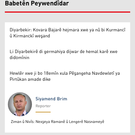
Babetên Peywendîdar
Diyarbekir: Kovara Bajarê hejmara xwe ya nû bi Kurmancî
û Kirmanckî weşand
Li Diyarbekirê di germahiya dijwar de hemal karê xwe
didomînin
Hewlêr xwe ji bo 18emîn xula Pêşangeha Navdewletî ya
Pirtûkan amade dike
Siyamend Brim
Reporter
Siyamend Brim
Ziman û Nivîs: Nexşeya Ramanê û Lengerê Nasnameyê