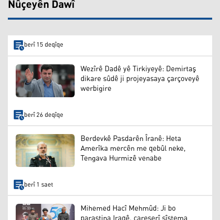
Nûçeyên Dawî
berî 15 deqîqe
Wezîrê Dadê yê Tirkiyeyê: Demirtaş
dikare sûdê ji projeyasaya çarçoveyê
werbigire
berî 26 deqîqe
Berdevkê Pasdarên Îranê: Heta
Amerîka mercên me qebûl neke,
Tengava Hurmizê venabe
berî 1 saet
Mihemed Hacî Mehmûd: Ji bo
parastina Iraqê, çareserî sîstema