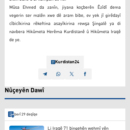
Mûsa Ehmed da zanîn, jiyana koçberên Êzîdî dema
vegerin ser malên xwe dê aram bibe, ev yek jî girêdayî
cîbicîkirina rêkeftina asayîkirina rewşa Şingalê ya di
navbera Hikûmeta Herêma Kurdistanê û Hikûmeta Iraqê
de ye.
Kurdistan24
Nûçeyên Dawî
berî 29 deqîqe
Li Iraqê 71 bingehên wehmî yên