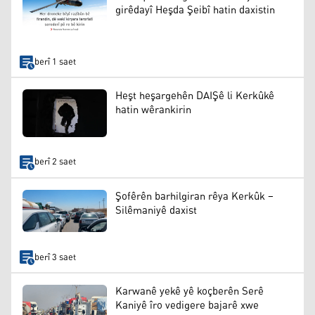
girêdayî Heşda Şeibî hatin daxistin
berî 1 saet
Heşt heşargehên DAIŞê li Kerkûkê
hatin wêrankirin
berî 2 saet
Şofêrên barhilgiran rêya Kerkûk –
Silêmaniyê daxist
berî 3 saet
Karwanê yekê yê koçberên Serê
Kaniyê îro vedigere bajarê xwe