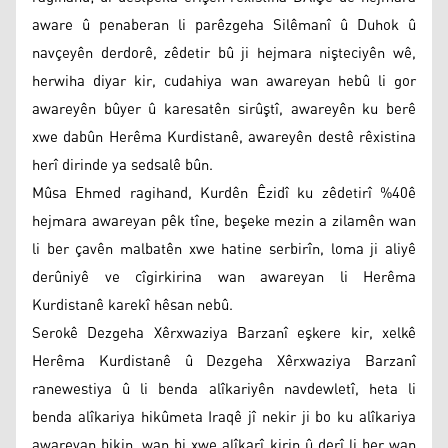
aware û penaberan li parêzgeha Silêmanî û Duhok û
navçeyên derdorê, zêdetir bû ji hejmara nişteciyên wê,
herwiha diyar kir, cudahiya wan awareyan hebû li gor
awareyên bûyer û karesatên sirûştî, awareyên ku berê
xwe dabûn Herêma Kurdistanê, awareyên destê rêxistina
herî dirinde ya sedsalê bûn.
Mûsa Ehmed ragihand, Kurdên Êzidî ku zêdetirî %40ê
hejmara awareyan pêk tîne, beşeke mezin a zilamên wan
li ber çavên malbatên xwe hatine serbirîn, loma ji aliyê
derûniyê ve cîgirkirina wan awareyan li Herêma
Kurdistanê karekî hêsan nebû.
Serokê Dezgeha Xêrxwaziya Barzanî eşkere kir, xelkê
Herêma Kurdistanê û Dezgeha Xêrxwaziya Barzanî
ranewestiya û li benda alîkariyên navdewletî, heta li
benda alîkariya hikûmeta Iraqê jî nekir ji bo ku alîkariya
awareyan bikin, wan bi xwe alîkarî kirin û derî li ber wan