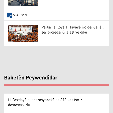
berî 3 saet
Parlamentoya Tirkiyeyê îro denganê li
ser projeqanûna aştiyê dike
Babetên Peywendîdar
Li Bexdayê di operasyonekê de 318 kes hatin
desteserkirin