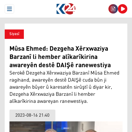
Open Menu
Siyasî
Mûsa Ehmed: Dezgeha Xêrxwaziya
Barzanî li hember alîkarîkirina
awareyên destê DAIŞê ranewestiya
Serokê Dezgeha Xêrxwaziya Barzanî Mûsa Ehmed
ragihand, awareyên destê DAIŞê cuda bûn ji
awareyên bûyer û karesatên sirûştî û diyar kir,
Dezgeha Xêrxwaziya Barzanî li hember
alîkarîkirina awareyan ranewestiya.
2023-08-16 21:40