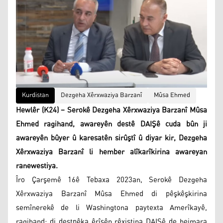
Kurdistan
Dezgeha Xêrxwaziya Barzanî
Mûsa Ehmed
Hewlêr (K24) – Serokê Dezgeha Xêrxwaziya Barzanî Mûsa
Ehmed ragihand, awareyên destê DAIŞê cuda bûn ji
awareyên bûyer û karesatên sirûştî û diyar kir, Dezgeha
Xêrxwaziya Barzanî li hember alîkarîkirina awareyan
ranewestiya.
Îro Çarşemê 16ê Tebaxa 2023an, Serokê Dezgeha
Xêrxwaziya Barzanî Mûsa Ehmed di pêşkêşkirina
semînerekê de li Washingtona paytexta Amerîkayê,
ragihand; di destpêka êrîşên rêxistina DAIŞê de hejmara