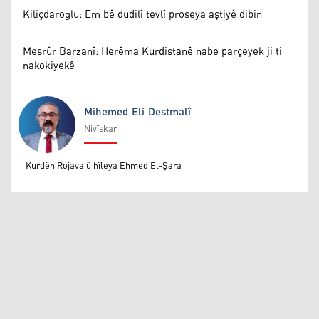
Kiliçdaroglu: Em bê dudilî tevlî proseya aştiyê dibin
Mesrûr Barzanî: Herêma Kurdistanê nabe parçeyek ji ti
nakokiyekê
Mihemed Eli Destmalî
Nivîskar
Mihemed Eli Destmalî
Kurdên Rojava û hîleya Ehmed El-Şara