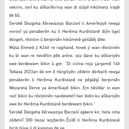
vekirin, tevî ku alîkarîkirina wan di stûyê hikûmeta Iraqê
de bû.
Serokê Dezgeha Xêrxwaziya Barzanî li Amerîkayê rewşa
mirovî ya penaberên ku li Herêma Kurdistanê dijîn ligel
dezgeh, rêxistin û berpirsên hikûmetê gotûbêj dike.
Mûsa Ehmed ji K24ê re ragihand, hinek ji wan rêxistinên
ku bi wan re hevdîtin pêk anîne, soz dane ku alîkariyên
xwe berdewam bikin û got: “Di civîna roja çarşemê 16ê
Tebaxa 2023an de em ê hûrgiliyên zêdetir derbarê rewşa
penaberên li Herêma Kurdistanê ne pêşkêşî berpirsên
Wezareta Derve ya Amerîkayê bikin. Em hêvîdar in wan
razî bikin ku rêxistinên navdewletî han bidin ku alîkariyên
xwe bo Herêma Kurdistanê berdewam bikin.”
Serokê Dezgeha Xêrxwaziya Barzanî aşkere kir, heta niha
zêdetirî 300 hezar koçberên Êzidî li Herêma Kurdistanê
bicih bûne û di kampan de ne.