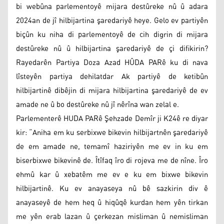
bi webûna parlementoyê mijara destûreke nû û adara
2024an de jî hilbijartina şaredariyê heye. Gelo ev partiyên
biçûn ku niha di parlementoyê de cih digrin di mijara
destûreke nû û hilbijartina şaredariyê de çi difikirin?
Rayedarên Partiya Doza Azad HÛDA PARê ku di nava
lîsteyên partiya dehilatdar Ak partiyê de ketibûn
hilbijartinê dibêjin di mijara hilbijartina şaredariyê de ev
amade ne û bo destûreke nû jî nêrîna wan zelal e.
Parlementerê HUDA PARê Şehzade Demîr ji K24ê re diyar
kir: “Aniha em ku serbixwe bikevin hilbijartnên şaredariyê
de em amade ne, temamî haziriyên me ev in ku em
biserbixwe bikevinê de. Îtîfaq îro di rojeva me de nîne. Îro
ehmû kar û xebatêm me ev e ku em bixwe bikevin
hilbijartinê. Ku ev anayaseya nû bê sazkirin div ê
anayaseyê de hem heq û hiqûqê kurdan hem yên tirkan
me yên erab lazan û çerkezan misliman û nemisliman