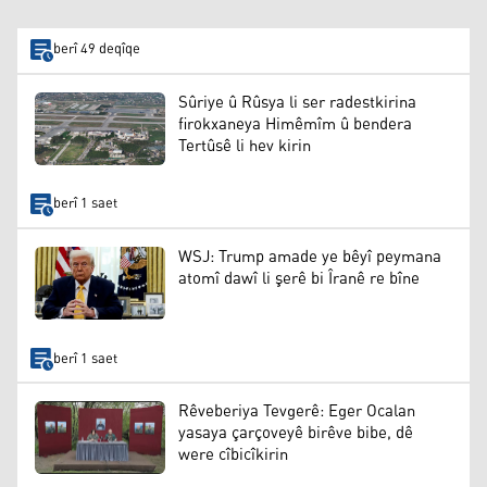
berî 49 deqîqe
Sûriye û Rûsya li ser radestkirina
firokxaneya Himêmîm û bendera
Tertûsê li hev kirin
berî 1 saet
WSJ: Trump amade ye bêyî peymana
atomî dawî li şerê bi Îranê re bîne
berî 1 saet
Rêveberiya Tevgerê: Eger Ocalan
yasaya çarçoveyê birêve bibe, dê
were cîbicîkirin