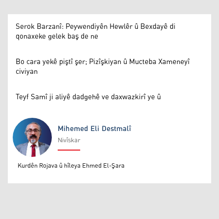
Serok Barzanî: Peywendiyên Hewlêr û Bexdayê di
qonaxeke gelek baş de ne
Bo cara yekê piştî şer; Pizîşkiyan û Mucteba Xameneyî
civiyan
Teyf Samî ji aliyê dadgehê ve daxwazkirî ye û
Mihemed Eli Destmalî
Nivîskar
Mihemed Eli Destmalî
Kurdên Rojava û hîleya Ehmed El-Şara