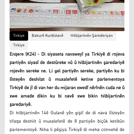
Tirkiye
Bakurê Kurdistanê
Hilbijartinên Şarederiyan
Tirkiye
Enqere (K24) - Di siyaseta navxweyî ya Tirkiyê di rojeva
partiyên siyasî de destûreke nû û hilbijartinên şaredariyê
rojevên sereke ne. Li gel partiyên sereke, partiyên ku bi
lîsteyên deshilat û muxalefetê ketine parlementoya
Tirkiyê de jî di van her du mijaran xwedî nêrînên cuda ne û
xwe amade dikin ku bi navê xwe bikin hilbijartinên
şaredariyê.
Di hilbijartinên 14ê Gulanê yên giştî de di nava lîsteyên
tifaqa deshilt û muxalefetê de 8 partiyên biçûk ketibûn
parlementoyê. Niha li pêşiya Tirkiyê di meha cotmehê de