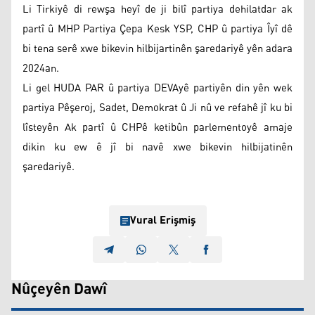
Li Tirkiyê di rewşa heyî de ji bilî partiya dehilatdar ak
partî û MHP Partiya Çepa Kesk YSP, CHP û partiya Îyî dê
bi tena serê xwe bikevin hilbijartinên şaredariyê yên adara
2024an.
Li gel HUDA PAR û partiya DEVAyê partiyên din yên wek
partiya Pêşeroj, Sadet, Demokrat û Ji nû ve refahê jî ku bi
lîsteyên Ak partî û CHPê ketibûn parlementoyê amaje
dikin ku ew ê jî bi navê xwe bikevin hilbijatinên
şaredariyê.
Vural Erişmiş
Nûçeyên Dawî