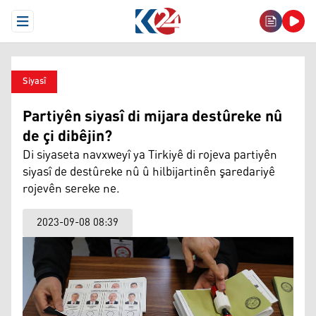
Open Menu
Siyasî
Partiyên siyasî di mijara destûreke nû
de çi dibêjin?
Di siyaseta navxweyî ya Tirkiyê di rojeva partiyên
siyasî de destûreke nû û hilbijartinên şaredariyê
rojevên sereke ne.
2023-09-08 08:39