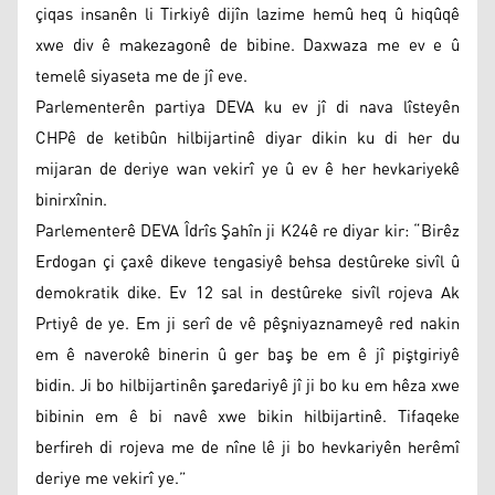
çiqas insanên li Tirkiyê dijîn lazime hemû heq û hiqûqê
xwe div ê makezagonê de bibine. Daxwaza me ev e û
temelê siyaseta me de jî eve.
Parlementerên partiya DEVA ku ev jî di nava lîsteyên
CHPê de ketibûn hilbijartinê diyar dikin ku di her du
mijaran de deriye wan vekirî ye û ev ê her hevkariyekê
binirxînin.
Parlementerê DEVA Îdrîs Şahîn ji K24ê re diyar kir: “Birêz
Erdogan çi çaxê dikeve tengasiyê behsa destûreke sivîl û
demokratik dike. Ev 12 sal in destûreke sivîl rojeva Ak
Prtiyê de ye. Em ji serî de vê pêşniyaznameyê red nakin
em ê naverokê binerin û ger baş be em ê jî piştgiriyê
bidin. Ji bo hilbijartinên şaredariyê jî ji bo ku em hêza xwe
bibinin em ê bi navê xwe bikin hilbijartinê. Tifaqeke
berfireh di rojeva me de nîne lê ji bo hevkariyên herêmî
deriye me vekirî ye.”