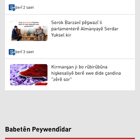
berî 2 saet
Serok Barzanî pêşwazî li
parlamenterê Almanyayê Serdar
Yuksel kir
berî 3 saet
Kirmanşan ji bo rûbirûbûna
hişkesaliyê berê xwe dide çandina
"zêrê sor"
Babetên Peywendîdar