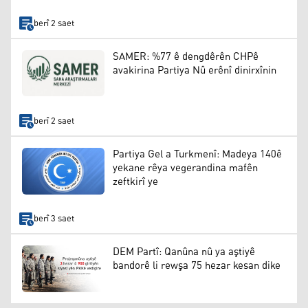
berî 2 saet
SAMER: %77 ê dengdêrên CHPê
avakirina Partiya Nû erênî dinirxînin
berî 2 saet
Partiya Gel a Turkmenî: Madeya 140ê
yekane rêya vegerandina mafên
zeftkirî ye
berî 3 saet
DEM Partî: Qanûna nû ya aştiyê
bandorê li rewşa 75 hezar kesan dike