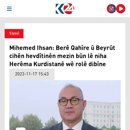
Open Menu
Siyasî
Mihemed Ihsan: Berê Qahîre û Beyrût
cihên hevdîtinên mezin bûn lê niha
Herêma Kurdistanê wê rolê dibîne
2023-11-17 15:43