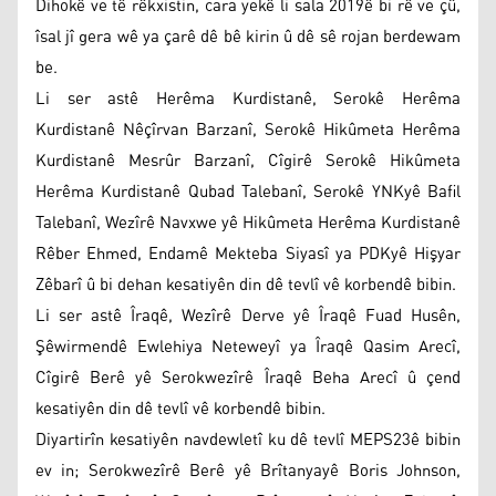
Dihokê ve tê rêkxistin, cara yekê li sala 2019ê bi rê ve çû,
îsal jî gera wê ya çarê dê bê kirin û dê sê rojan berdewam
be.
Li ser astê Herêma Kurdistanê, Serokê Herêma
Kurdistanê Nêçîrvan Barzanî, Serokê Hikûmeta Herêma
Kurdistanê Mesrûr Barzanî, Cîgirê Serokê Hikûmeta
Herêma Kurdistanê Qubad Talebanî, Serokê YNKyê Bafil
Talebanî, Wezîrê Navxwe yê Hikûmeta Herêma Kurdistanê
Rêber Ehmed, Endamê Mekteba Siyasî ya PDKyê Hişyar
Zêbarî û bi dehan kesatiyên din dê tevlî vê korbendê bibin.
Li ser astê Îraqê, Wezîrê Derve yê Îraqê Fuad Husên,
Şêwirmendê Ewlehiya Neteweyî ya Îraqê Qasim Arecî,
Cîgirê Berê yê Serokwezîrê Îraqê Beha Arecî û çend
kesatiyên din dê tevlî vê korbendê bibin.
Diyartirîn kesatiyên navdewletî ku dê tevlî MEPS23ê bibin
ev in; Serokwezîrê Berê yê Brîtanyayê Boris Johnson,