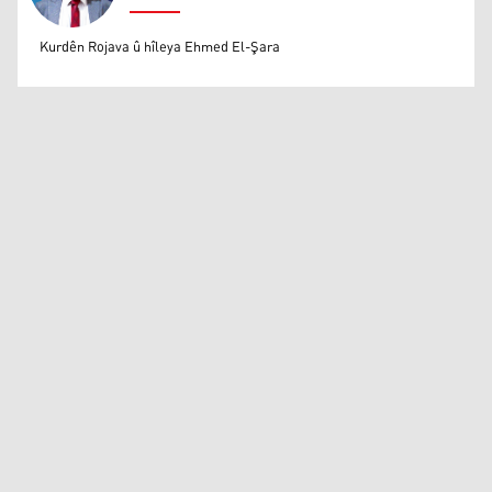
Mihemed Eli Destmalî
Kurdên Rojava û hîleya Ehmed El-Şara