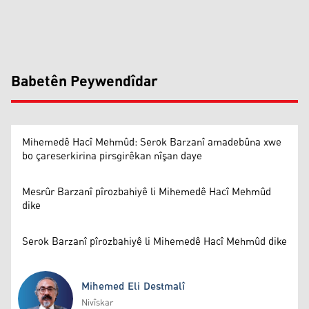
Babetên Peywendîdar
Mihemedê Hacî Mehmûd: Serok Barzanî amadebûna xwe
bo çareserkirina pirsgirêkan nîşan daye
Mesrûr Barzanî pîrozbahiyê li Mihemedê Hacî Mehmûd
dike
Serok Barzanî pîrozbahiyê li Mihemedê Hacî Mehmûd dike
Mihemed Eli Destmalî
Nivîskar