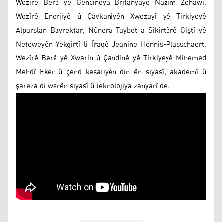
Wezîrê Berê yê Gencîneya Brîtanyayê Nazim Zehawî,
Wezîrê Enerjiyê û Çavkaniyên Xwezayî yê Tirkiyeyê
Alparslan Bayrektar, Nûnera Taybet a Sikirtêrê Giştî yê
Neteweyên Yekgirtî li Îraqê Jeanine Hennis-Plasschaert,
Wezîrê Berê yê Xwarin û Çandinê yê Tirkiyeyê Mihemed
Mehdî Eker û çend kesatiyên din ên siyasî, akademî û
şareza di warên siyasî û teknolojiya zanyarî de.