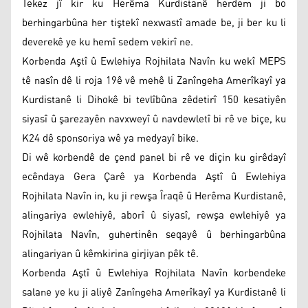
Tekez jî kir ku Herêma Kurdistanê herdem ji bo
berhingarbûna her tiştekî nexwastî amade be, ji ber ku li
deverekê ye ku hemî sedem vekirî ne.
Korbenda Aştî û Ewlehiya Rojhilata Navîn ku wekî MEPS
tê nasîn dê li roja 19ê vê mehê li Zanîngeha Amerîkayî ya
Kurdistanê li Dihokê bi tevlîbûna zêdetirî 150 kesatiyên
siyasî û şarezayên navxweyî û navdewletî bi rê ve biçe, ku
K24 dê sponsoriya wê ya medyayî bike.
Di wê korbendê de çend panel bi rê ve diçin ku girêdayî
ecêndaya Gera Çarê ya Korbenda Aştî û Ewlehiya
Rojhilata Navîn in, ku ji rewşa Îraqê û Herêma Kurdistanê,
alingariya ewlehiyê, aborî û siyasî, rewşa ewlehiyê ya
Rojhilata Navîn, guhertinên seqayê û berhingarbûna
alingariyan û kêmkirina girjiyan pêk tê.
Korbenda Aştî û Ewlehiya Rojhilata Navîn korbendeke
salane ye ku ji aliyê Zanîngeha Amerîkayî ya Kurdistanê li