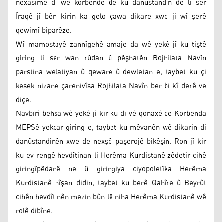
nexasime di wê korbendê de ku danûstandin dê li ser
Îraqê jî bên kirin ka gelo çawa dikare xwe ji wî şerê
qewimî biparêze.
Wî mamostayê zannîgehê amaje da wê yekê jî ku tiştê
giring li ser wan rûdan û pêşhatên Rojhilata Navîn
parstina welatiyan û qeware û dewletan e, taybet ku çi
kesek nizane çarenivîsa Rojhilata Navîn ber bi kî derê ve
diçe.
Navbirî behsa wê yekê jî kir ku di vê qonaxê de Korbenda
MEPSê yekcar giring e, taybet ku mêvanên wê dikarin di
danûstandinên xwe de nexşê paşerojê bikêşin. Ron jî kir
ku ev rengê hevdîtinan li Herêma Kurdistanê zêdetir cihê
giringîpêdanê ne û giringiya ciyopoletîka Herêma
Kurdistanê nîşan didin, taybet ku berê Qahîre û Beyrût
cihên hevdîtinên mezin bûn lê niha Herêma Kurdistanê wê
rolê dibîne.