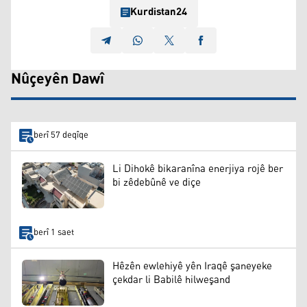
Kurdistan24
Nûçeyên Dawî
berî 57 deqîqe
Li Dihokê bikaranîna enerjiya rojê ber
bi zêdebûnê ve diçe
berî 1 saet
Hêzên ewlehiyê yên Iraqê şaneyeke
çekdar li Babilê hilweşand