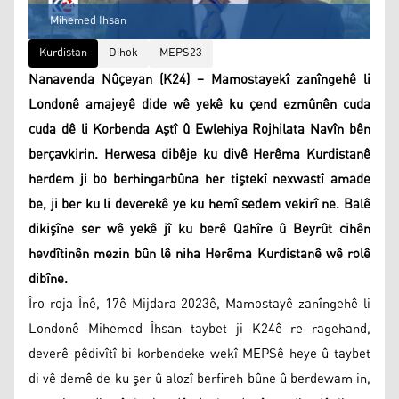
Mihemed Ihsan
Kurdistan
Dihok
MEPS23
Nanavenda Nûçeyan (K24) – Mamostayekî zanîngehê li
Londonê amajeyê dide wê yekê ku çend ezmûnên cuda
cuda dê li Korbenda Aştî û Ewlehiya Rojhilata Navîn bên
berçavkirin. Herwesa dibêje ku divê Herêma Kurdistanê
herdem ji bo berhingarbûna her tiştekî nexwastî amade
be, ji ber ku li deverekê ye ku hemî sedem vekirî ne. Balê
dikişîne ser wê yekê jî ku berê Qahîre û Beyrût cihên
hevdîtinên mezin bûn lê niha Herêma Kurdistanê wê rolê
dibîne.
Îro roja Înê, 17ê Mijdara 2023ê, Mamostayê zanîngehê li
Londonê Mihemed Îhsan taybet ji K24ê re ragehand,
deverê pêdivîtî bi korbendeke wekî MEPSê heye û taybet
di vê demê de ku şer û alozî berfireh bûne û berdewam in,