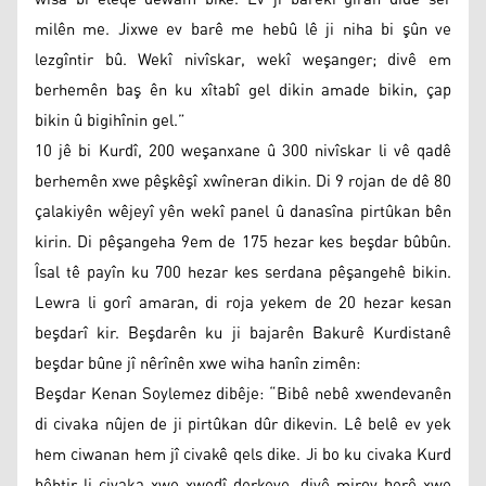
milên me. Jixwe ev barê me hebû lê ji niha bi şûn ve
lezgîntir bû. Wekî nivîskar, wekî weşanger; divê em
berhemên baş ên ku xîtabî gel dikin amade bikin, çap
bikin û bigihînin gel.”
10 jê bi Kurdî, 200 weşanxane û 300 nivîskar li vê qadê
berhemên xwe pêşkêşî xwîneran dikin. Di 9 rojan de dê 80
çalakiyên wêjeyî yên wekî panel û danasîna pirtûkan bên
kirin. Di pêşangeha 9em de 175 hezar kes beşdar bûbûn.
Îsal tê payîn ku 700 hezar kes serdana pêşangehê bikin.
Lewra li gorî amaran, di roja yekem de 20 hezar kesan
beşdarî kir. Beşdarên ku ji bajarên Bakurê Kurdistanê
beşdar bûne jî nêrînên xwe wiha hanîn zimên:
Beşdar Kenan Soylemez dibêje: “Bibê nebê xwendevanên
di civaka nûjen de ji pirtûkan dûr dikevin. Lê belê ev yek
hem ciwanan hem jî civakê qels dike. Ji bo ku civaka Kurd
bêhtir li civaka xwe xwedî derkeve, divê mirov berê xwe