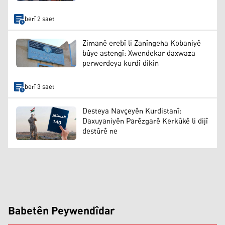
berî 2 saet
Zimanê erebî li Zanîngeha Kobaniyê
bûye astengî: Xwendekar daxwaza
perwerdeya kurdî dikin
berî 3 saet
Desteya Navçeyên Kurdistanî:
Daxuyaniyên Parêzgarê Kerkûkê li dijî
destûrê ne
Babetên Peywendîdar