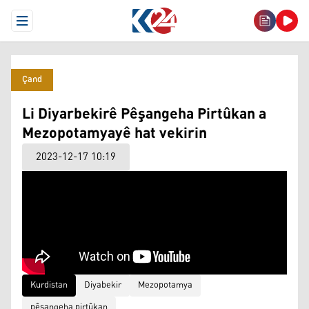
Open Menu
Çand
Li Diyarbekirê Pêşangeha Pirtûkan a
Mezopotamyayê hat vekirin
2023-12-17 10:19
Kurdistan
Diyabekir
Mezopotamya
pêşangeha pirtûkan