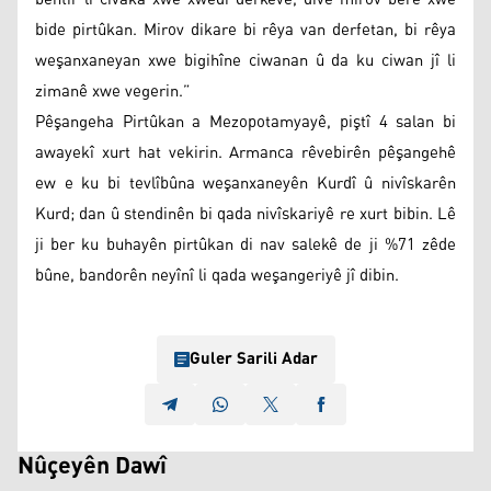
bide pirtûkan. Mirov dikare bi rêya van derfetan, bi rêya
weşanxaneyan xwe bigihîne ciwanan û da ku ciwan jî li
zimanê xwe vegerin.”
Pêşangeha Pirtûkan a Mezopotamyayê, piştî 4 salan bi
awayekî xurt hat vekirin. Armanca rêvebirên pêşangehê
ew e ku bi tevlîbûna weşanxaneyên Kurdî û nivîskarên
Kurd; dan û stendinên bi qada nivîskariyê re xurt bibin. Lê
ji ber ku buhayên pirtûkan di nav salekê de ji %71 zêde
bûne, bandorên neyînî li qada weşangeriyê jî dibin.
Guler Sarili Adar
Nûçeyên Dawî