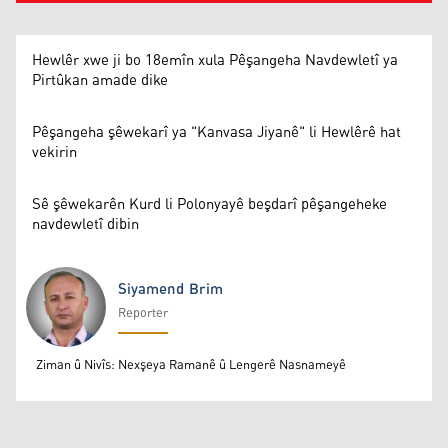
Hewlêr xwe ji bo 18emîn xula Pêşangeha Navdewletî ya
Pirtûkan amade dike
Pêşangeha şêwekarî ya "Kanvasa Jiyanê" li Hewlêrê hat
vekirin
Sê şêwekarên Kurd li Polonyayê beşdarî pêşangeheke
navdewletî dibin
Siyamend Brim
Reporter
Siyamend Brim
Ziman û Nivîs: Nexşeya Ramanê û Lengerê Nasnameyê