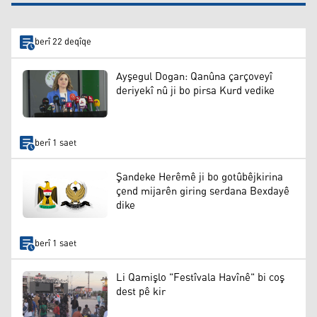
berî 22 deqîqe
Ayşegul Dogan: Qanûna çarçoveyî
deriyekî nû ji bo pirsa Kurd vedike
berî 1 saet
Şandeke Herêmê ji bo gotûbêjkirina
çend mijarên giring serdana Bexdayê
dike
berî 1 saet
Li Qamişlo "Festîvala Havînê" bi coş
dest pê kir