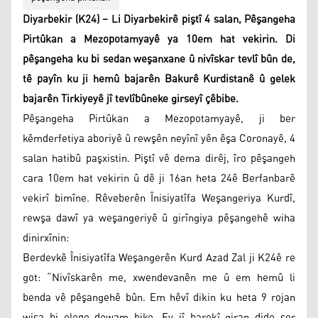
Diyarbekir (K24) – Li Diyarbekirê piştî 4 salan, Pêşangeha
Pirtûkan a Mezopotamyayê ya 10em hat vekirin. Di
pêşangeha ku bi sedan weşanxane û nivîskar tevlî bûn de,
tê payîn ku ji hemû bajarên Bakurê Kurdistanê û gelek
bajarên Tirkiyeyê jî tevlîbûneke girseyî çêbibe.
Pêşangeha Pirtûkan a Mezopotamyayê, ji ber
kêmderfetiya aboriyê û rewşên neyînî yên êşa Coronayê, 4
salan hatibû paşxistin. Piştî vê dema dirêj, îro pêşangeh
cara 10em hat vekirin û dê ji 16an heta 24ê Berfanbarê
vekirî bimîne. Rêveberên Înisiyatîfa Weşangeriya Kurdî,
rewşa dawî ya weşangeriyê û girîngiya pêşangehê wiha
dinirxînin:
Berdevkê Înisiyatîfa Weşangerên Kurd Azad Zal ji K24ê re
got: “Nivîskarên me, xwendevanên me û em hemû li
benda vê pêşangehê bûn. Em hêvî dikin ku heta 9 rojan
wisa bi eleqe dewam bike. Ev jî barekî giran dide ser