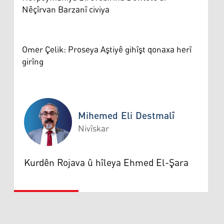
Nêçîrvan Barzanî civiya
Omer Çelik: Proseya Aştiyê gihîşt qonaxa herî
girîng
Mihemed Eli Destmalî
Nivîskar
Mihemed Eli Destmalî
Kurdên Rojava û hîleya Ehmed El-Şara