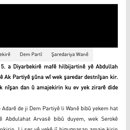
ekirê
Dem Partî
Şaredariya Wanê
. a Diyarbekirê mafê hilbijartinê yê Abdullah
ê Ak Partiyê şûna wî wek şaredar destnîşan kir.
k nîşan dan û amajekirin ku ev yek zirarê dide
 Adarê de ji Dem Partiyê li Wanê bibû yekem hat
iyê Abdulahat Arvasê bibû duyem, wek Serokê
kirin. Li ser vê yekê jî hiquqnasan amaje kirin