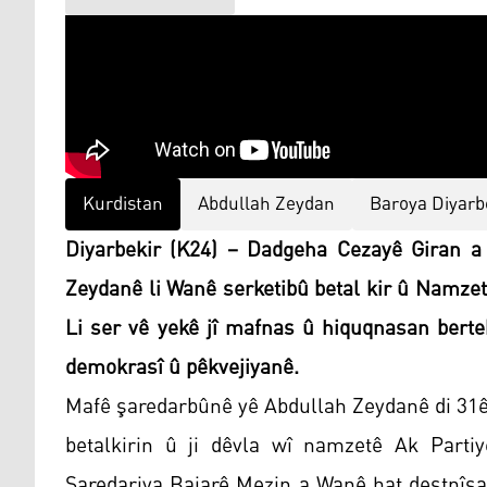
Kurdistan
Abdullah Zeydan
Baroya Diyarb
Diyarbekir (K24) – Dadgeha Cezayê Giran a 5
Zeydanê li Wanê serketibû betal kir û Namzet
Li ser vê yekê jî mafnas û hiquqnasan berte
demokrasî û pêkvejiyanê.
Mafê şaredarbûnê yê Abdullah Zeydanê di 31ê
betalkirin û ji dêvla wî namzetê Ak Part
Şaredariya Bajarê Mezin a Wanê hat destnîşan