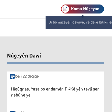
Koma Nûçeyan
Ji bo nûçeyên dawiyê, vê derê bitikîne
Nûçeyên Dawî
berî 22 deqîqe
Hiqûqnas: Yasa bo endamên PKKê yên tevlî şer
nebûne ye