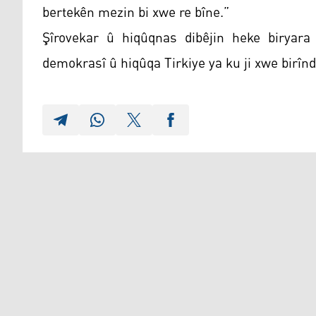
bertekên mezin bi xwe re bîne.”
Şîrovekar û hiqûqnas dibêjin heke biryara
demokrasî û hiqûqa Tirkiye ya ku ji xwe birîn