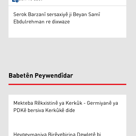
Serok Barzanî sersaxiyê ji Beyan Samî
Ebdulrehman re dixwaze
Babetên Peywendîdar
Mekteba Rêkxistinê ya Kerkûk - Germiyanê ya
PDKê bersiva Kerkûkê dide
Hevpeymaniya Birêvebirina Dewletê bi