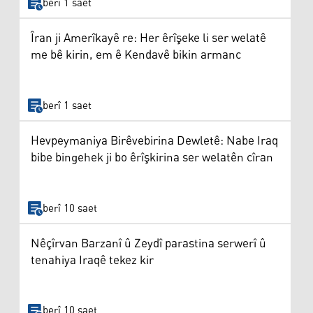
berî 1 saet
Îran ji Amerîkayê re: Her êrîşeke li ser welatê
me bê kirin, em ê Kendavê bikin armanc
berî 1 saet
Hevpeymaniya Birêvebirina Dewletê: Nabe Iraq
bibe bingehek ji bo êrîşkirina ser welatên cîran
berî 10 saet
Nêçîrvan Barzanî û Zeydî parastina serwerî û
tenahiya Iraqê tekez kir
berî 10 saet