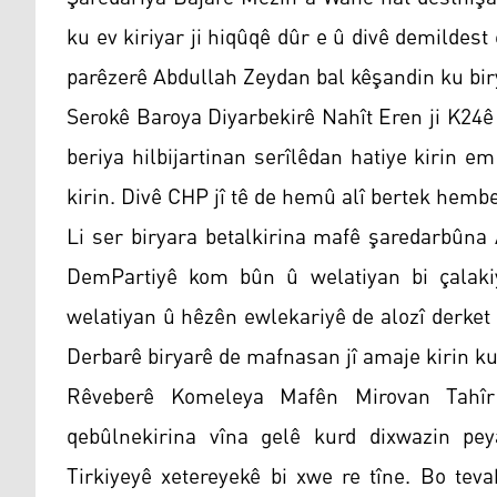
ku ev kiriyar ji hiqûqê dûr e û divê demildest
parêzerê Abdullah Zeydan bal kêşandin ku biry
Serokê Baroya Diyarbekirê Nahît Eren ji K24ê 
beriya hilbijartinan serîlêdan hatiye kirin e
kirin. Divê CHP jî tê de hemû alî bertek hemb
Li ser biryara betalkirina mafê şaredarbûna
DemPartiyê kom bûn û welatiyan bi çalakiy
welatiyan û hêzên ewlekariyê de alozî derke
Derbarê biryarê de mafnasan jî amaje kirin ku 
Rêveberê Komeleya Mafên Mirovan Tahîr 
qebûlnekirina vîna gelê kurd dixwazin pe
Tirkiyeyê xetereyekê bi xwe re tîne. Bo tev