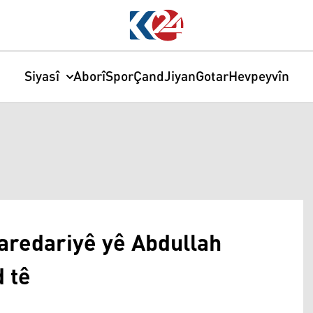
Siyasî
Aborî
Spor
Çand
Jiyan
Gotar
Hevpeyvîn
şaredariyê yê Abdullah
 tê