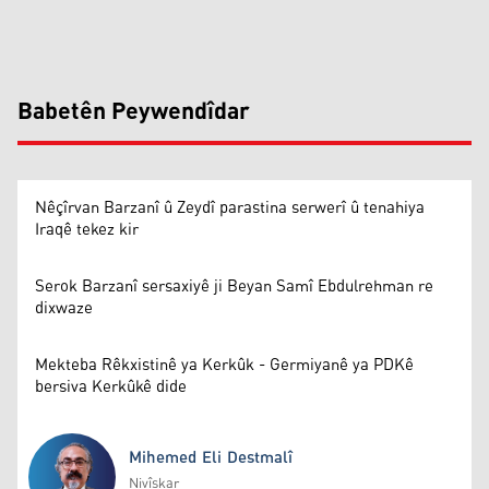
Babetên Peywendîdar
Nêçîrvan Barzanî û Zeydî parastina serwerî û tenahiya
Iraqê tekez kir
Serok Barzanî sersaxiyê ji Beyan Samî Ebdulrehman re
dixwaze
Mekteba Rêkxistinê ya Kerkûk - Germiyanê ya PDKê
bersiva Kerkûkê dide
Mihemed Eli Destmalî
Nivîskar