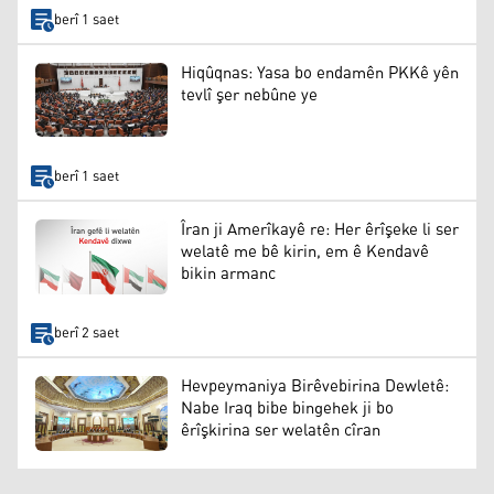
berî 1 saet
Hiqûqnas: Yasa bo endamên PKKê yên
tevlî şer nebûne ye
berî 1 saet
Îran ji Amerîkayê re: Her êrîşeke li ser
welatê me bê kirin, em ê Kendavê
bikin armanc
berî 2 saet
Hevpeymaniya Birêvebirina Dewletê:
Nabe Iraq bibe bingehek ji bo
êrîşkirina ser welatên cîran