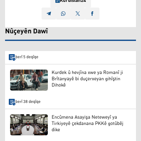
Kurdistan24
Nûçeyên Dawî
berî 5 deqîqe
Kurdek û hevjîna xwe ya Romanî ji
Brîtanyayê bi duçerxeyan gihîştin
Dihokê
berî 38 deqîqe
Encûmena Asayişa Neteweyî ya
Tirkiyeyê çekdanana PKKê gotûbêj
dike