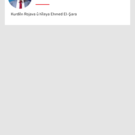
Mihemed Eli Destmalî
Kurdên Rojava û hîleya Ehmed El-Şara