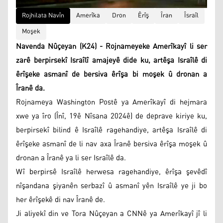
Rojhilata Navîn
Amerîka
Dron
Êrîş
Îran
Îsraîl
Moşek
Navenda Nûçeyan (K24) - Rojnameyeke Amerîkayî li ser
zarê berpirsekî Israîlî amajeyê dide ku, artêşa Israîlê di
êrîşeke asmanî de bersiva êrîşa bi moşek û dronan a
Îranê da.
Rojnameya Washington Postê ya Amerîkayî di hejmara
xwe ya îro (Înî, 19ê Nîsana 2024ê) de deprave kiriye ku,
berpirsekî bilind ê Israîlê ragehandiye, artêşa Israîlê di
êrîşeke asmanî de li nav axa Îranê bersiva êrîşa moşek û
dronan a Îranê ya li ser Israîlê da.
Wî berpirsê Israîlê herwesa ragehandiye, êrîşa şevêdî
nîşandana şiyanên serbazî û asmanî yên Israîlê ye ji bo
her êrîşekê di nav Îranê de.
Ji aliyekî din ve Tora Nûçeyan a CNNê ya Amerîkayî jî li