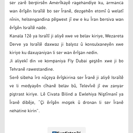
ser zarê berpirsên Amerîkayê ragehandiye ku, armanca
wan êrîşên Israîlê bo ser Îranê, dezgehên etomî û welatî
nînin, helsengandina pêşwext jî ew e ku Îran bersiva wan
êrîşên Israîlê nade.
Kanala 12ê ya Israîlî ji aliyê xwe ve belav kiriye, Wezareta
Derve ya Israîlê daxwaz ji balyoz û konsulxaneyên xwe
kiriye ku daxuyaniyan li ser wan êrîşan nedin.
Ji aliyekî din ve kompaniya Fly Dubai geştên xwe ji bo
Tehranê rawestandine.
Serê sibeha îro nûçeya êrîşkirina ser Îranê ji aliyê Israîlê
ve li medyayên cîhanê belav bû, Televîvê jî ew zanyar
piştrast kiriye. Lê Civata Bilind a Ewlehiya Niştîmanî ya
Îranê dibêje, “Çi êrîşên moşek û dronan li ser Îranê
nehatine kirin”.