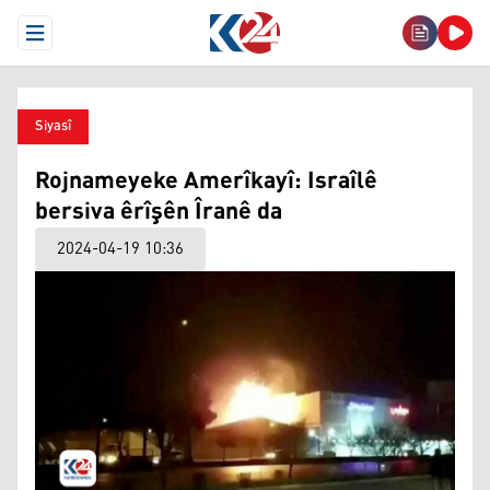
Open Menu
Siyasî
Rojnameyeke Amerîkayî: Israîlê
bersiva êrîşên Îranê da
2024-04-19 10:36