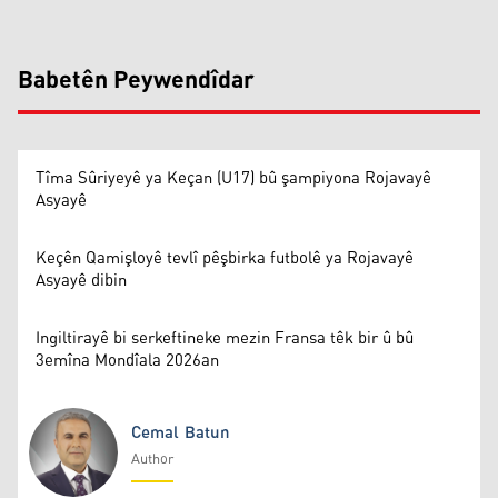
Babetên Peywendîdar
Tîma Sûriyeyê ya Keçan (U17) bû şampiyona Rojavayê
Asyayê
Keçên Qamişloyê tevlî pêşbirka futbolê ya Rojavayê
Asyayê dibin
Ingiltirayê bi serkeftineke mezin Fransa têk bir û bû
3emîna Mondîala 2026an
Cemal Batun
Author