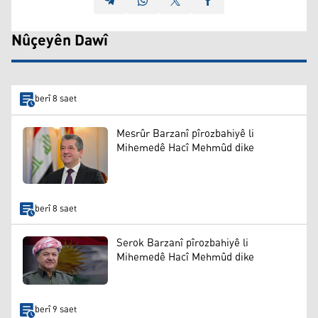
Nûçeyên Dawî
berî 8 saet
Mesrûr Barzanî pîrozbahiyê li
Mihemedê Hacî Mehmûd dike
berî 8 saet
Serok Barzanî pîrozbahiyê li
Mihemedê Hacî Mehmûd dike
berî 9 saet