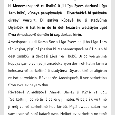
bi Menemensporê re lîstibû û ji Lîga 2yem derbasî Lîga
1em bûbû, kûpaya şampiyoniyê li Diyarbekirê bi şahiyeke
girseyî wergirt. Di şahiya kûpayê ku li stadyûma
Diyarbekirê hat kirin de bi deh hezaran welatiyan ligel
tîma Amedsporê demên bi coş derbas kirin.
Amedspora ku di Koma Sor a Lîga 2yem de ji bo Lîga 1em
têdikoşiya, piştî pêşbaziya bi Menemensporê re 81 puan bi
dest xistibûn û derbasî Lîga 1em bûbû. Ji bo wergirtina
kûpaya şampiyoniyê jî amadekariyên dorfireh hatin kirin û
kelecana vê serkeftinê li stadyûma Diyarbekirê bi alîgiran
re hat parvekirin. Rêveberên Amedsporê, li ser serkeftina
tîma xwe ev peyam dan:
Rêveberê Amedsporê Ahmet Ulmez ji K24ê re got:
“Serkeftin ji bo vê tîmê dereng jî mabû. Vî bajarî û vê tîmê
ji mêj ve vê serkeftinê heq kiribû. Piştî ewqas salan me
şampiyoniyê hanî bajarê xwe. Helbet ev serkeftin ne tenê