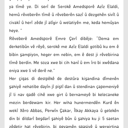
ya tîmê ye. Di serî de Serokê Amedsporê Azîz Elaldi,
hemû rêveberên tîmê û rêveberên sazî û dezgehên sivîl û
civakî û herî zêde jî alîgir û welatiyên me, keda hemûyan
heye. ”
Rêveberê Amedsporê Emre Çerî dibêje: “Dema em
derketibûn vê rêyê, serokê me Azîz Elaldi gotibû ku em ê
bibin şampiyon, heger em nebin, em ê dest ji rêvebirina
tîmê berdin. Me soza xwe bi cih hanî û em îro bi xwêdana
eniya xwe li vê derê ne.”
Her çiqas di destpêkê de destûra kişandina dîmenên
şahiyê nehatibe dayîn jî piştî dan û stendinan çapemeniyê
jî li nav qadê cihê xwe girt û bernameyê bi kelecaneke
mezin berdewam kir. Her wiha hunermendên Kurd ên
wekî Xêro Abbas, Perwîn Çakar, Îlkay Akkaya û gelekên
din bi dildarî beşdarî şahiyê bûn û şahiya ku ji 5 saetan
zêdetir hat rêvebirin, bi peyamên spasiyê û wergirtina