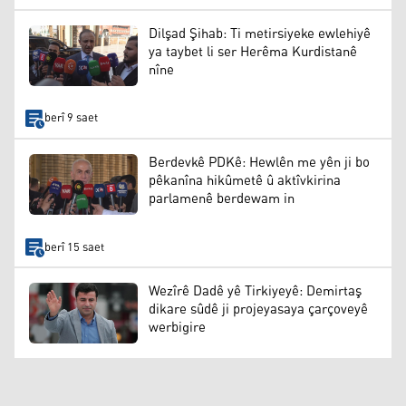
Dilşad Şihab: Ti metirsiyeke ewlehiyê
ya taybet li ser Herêma Kurdistanê
nîne
berî 9 saet
Berdevkê PDKê: Hewlên me yên ji bo
pêkanîna hikûmetê û aktîvkirina
parlamenê berdewam in
berî 15 saet
Wezîrê Dadê yê Tirkiyeyê: Demirtaş
dikare sûdê ji projeyasaya çarçoveyê
werbigire