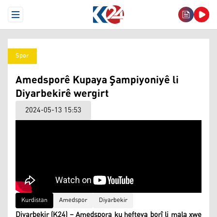
Open Menu
Spor
Amedsporê Kupaya Şampiyoniyê li
Diyarbekirê wergirt
2024-05-13 15:53
Kurdistan
Amedspor
Diyarbekir
Diyarbekir (K24) – Amedspora ku hefteya borî li mala xwe