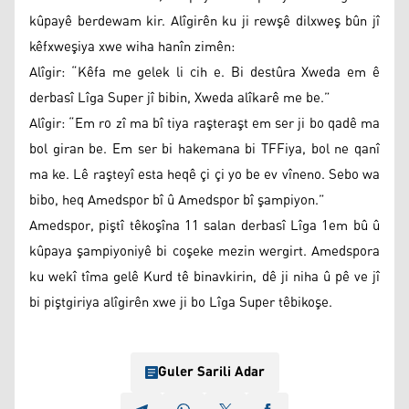
kûpayê berdewam kir. Alîgirên ku ji rewşê dilxweş bûn jî
kêfxweşiya xwe wiha hanîn zimên:
Alîgir: “Kêfa me gelek li cih e. Bi destûra Xweda em ê
derbasî Lîga Super jî bibin, Xweda alîkarê me be.”
Alîgir: “Em ro zî ma bî tiya raşteraşt em ser ji bo qadê ma
bol giran be. Em ser bi hakemana bi TFFiya, bol ne qanî
ma ke. Lê raşteyî esta heqê çi çi yo be ev vîneno. Sebo wa
bibo, heq Amedspor bî û Amedspor bî şampiyon.”
Amedspor, piştî têkoşîna 11 salan derbasî Lîga 1em bû û
kûpaya şampiyoniyê bi coşeke mezin wergirt. Amedspora
ku wekî tîma gelê Kurd tê binavkirin, dê ji niha û pê ve jî
bi piştgiriya alîgirên xwe ji bo Lîga Super têbikoşe.
Guler Sarili Adar