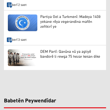
berî 2 saet
Partiya Gel a Turkmenî: Madeya 140ê
yekane rêya vegerandina mafên
zeftkirî ye
berî 3 saet
DEM Partî: Qanûna nû ya aştiyê
bandorê li rewşa 75 hezar kesan dike
Babetên Peywendîdar