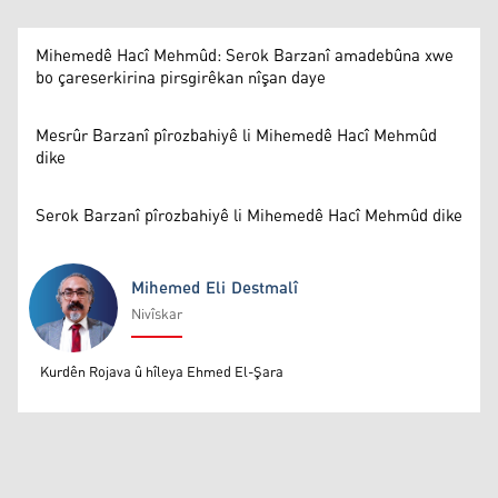
Mihemedê Hacî Mehmûd: Serok Barzanî amadebûna xwe
bo çareserkirina pirsgirêkan nîşan daye
Mesrûr Barzanî pîrozbahiyê li Mihemedê Hacî Mehmûd
dike
Serok Barzanî pîrozbahiyê li Mihemedê Hacî Mehmûd dike
Mihemed Eli Destmalî
Nivîskar
Mihemed Eli Destmalî
Kurdên Rojava û hîleya Ehmed El-Şara