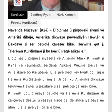
Kurdistan
Geoffrey Pyatt
Mark Kimmitt
Petrola Kurdistanê
Navenda Nûçeyan (K24) – Dîplomat û pisporekî siyasî yê
Amerîkî dibêje, Amerîka dixwaze pêwendiyên Hewlêr û
Bexdayê li ser petrolê çareser bike. Herwiha got j:
“Herêma Kurdistanê ji bo hemû Iraqê alîkar e.”
Dîplomat û pisporê siyasetê yê Amerîkî Mark Kimmitt ji
K24ê re ragihand, serdana Alîkarê Wezîrê Derve yê
Amerîkayê bo Karûbarên Enerjiyê Geoffrey Pyatt bo Iraq û
Herêma Kurdistanê girîng e. Ji ber ku Amerîka dixwaze
têkiliyên Hewlêr û Bexdayê li ser petrolê çareser bike.
Kimmitt got, proseya petrolê ya Herêma Kurdistanê di
çarçoveya destûr û yasaya Iraqê de, dê alîkariya bazarên
aborî û enerjiyê yên cîhanê bike.