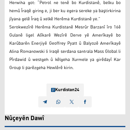
Herwiha got: “Petrol ne tenê bo Kurdistanê, belku bo
hemû Îraqê giring e, ji ber ku egera sereke ya baştirkirina
jîyana gelê Îraq û xelkê Herêma Kurdistanê ye.”
Serokwezîrê Herêma Kurdistanê Mesrûr Barzanî îro 16ê
Gulanê ligel Alîkarê Wezîrê Derve yê Amerîkayê bo
Karûbarên Enerjiyê Geoffrey Pyatt û Balyozê Amerîkayê
Alina Romanowski li Iraqê serdana santrala Mass Global li
Pîrdawid û westgeh û kêlgeha Xurmele ya girêdayî Kar
Group li parêzgeha Hewlêrê kirin.
Kurdistan24
Nûçeyên Dawî