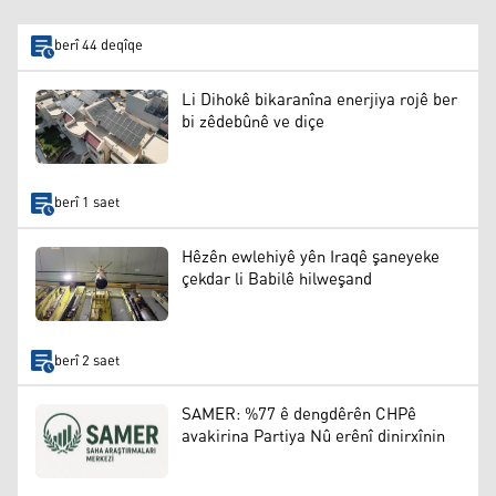
berî 44 deqîqe
Li Dihokê bikaranîna enerjiya rojê ber
bi zêdebûnê ve diçe
berî 1 saet
Hêzên ewlehiyê yên Iraqê şaneyeke
çekdar li Babilê hilweşand
berî 2 saet
SAMER: %77 ê dengdêrên CHPê
avakirina Partiya Nû erênî dinirxînin