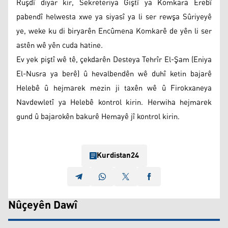
Ruşdî diyar kir, Sekreteriya Giştî ya Komkara Erebî
pabendî helwesta xwe ya siyasî ya li ser rewşa Sûriyeyê
ye, weke ku di biryarên Encûmena Komkarê de yên li ser
astên wê yên cuda hatine.
Ev yek piştî wê tê, çekdarên Desteya Tehrîr El-Şam (Eniya
El-Nusra ya berê) û hevalbendên wê duhî ketin bajarê
Helebê û hejmarek mezin ji taxên wê û Firokxaneya
Navdewletî ya Helebê kontrol kirin. Herwiha hejmarek
gund û bajarokên bakurê Hemayê jî kontrol kirin.
Kurdistan24
Nûçeyên Dawî