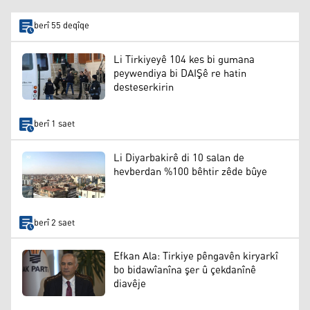
berî 55 deqîqe
Li Tirkiyeyê 104 kes bi gumana
peywendiya bi DAIŞê re hatin
desteserkirin
berî 1 saet
Li Diyarbakirê di 10 salan de
hevberdan %100 bêhtir zêde bûye
berî 2 saet
Efkan Ala: Tirkiye pêngavên kiryarkî
bo bidawîanîna şer û çekdanînê
diavêje