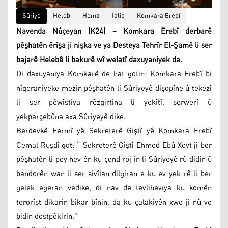
Sûriye
Heleb
Hema
Idlib
Komkara Erebî
Navenda Nûçeyan (K24) – Komkara Erebî derbarê
pêşhatên êrîşa ji nişka ve ya Desteya Tehrîr El-Şamê li ser
bajarê Helebê li bakurê wî welatî daxuyaniyek da.
Di daxuyaniya Komkarê de hat gotin: Komkara Erebî bi
nîgeraniyeke mezin pêşhatên li Sûriyeyê dişopîne û tekezî
li ser pêwîstiya rêzgirtina li yekîtî, serwerî û
yekparçebûna axa Sûriyeyê dike.
Berdevkê Fermî yê Sekreterê Giştî yê Komkara Erebî
Cemal Ruşdî got: “ Sekreterê Giştî Ehmed Ebû Xeyt ji ber
pêşhatên li pey hev ên ku çend roj in li Sûriyeyê rû didin û
bandorên wan li ser sivîlan dilgiran e ku ev yek rê li ber
gelek egeran vedike, di nav de tevliheviya ku komên
terorîst dikarin bikar bînin, da ku çalakiyên xwe ji nû ve
bidin destpêkirin.”