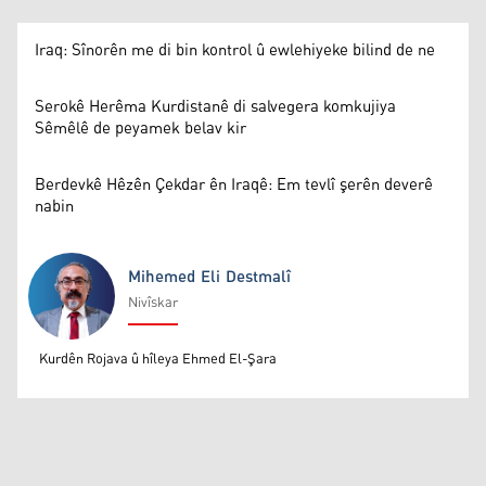
Iraq: Sînorên me di bin kontrol û ewlehiyeke bilind de ne
Serokê Herêma Kurdistanê di salvegera komkujiya
Sêmêlê de peyamek belav kir
Berdevkê Hêzên Çekdar ên Iraqê: Em tevlî şerên deverê
nabin
Mihemed Eli Destmalî
Nivîskar
Mihemed Eli Destmalî
Kurdên Rojava û hîleya Ehmed El-Şara