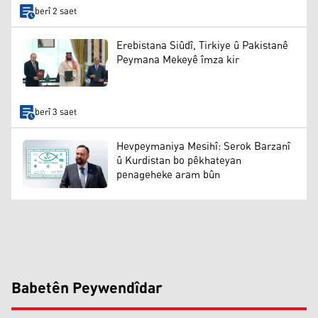
berî 2 saet
Erebistana Siûdî, Tirkiye û Pakistanê
Peymana Mekeyê îmza kir
berî 3 saet
Hevpeymaniya Mesihî: Serok Barzanî
û Kurdistan bo pêkhateyan
penageheke aram bûn
Babetên Peywendîdar