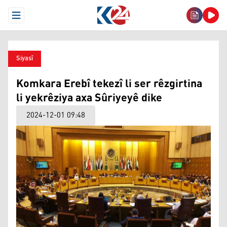
Open Menu
Siyasî
Komkara Erebî tekezî li ser rêzgirtina
li yekrêziya axa Sûriyeyê dike
2024-12-01 09:48